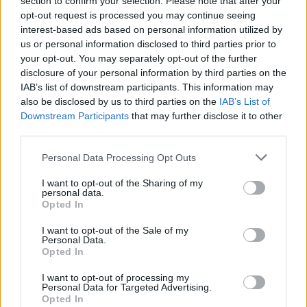
section to confirm your selection. Please note that after your
έπεφτε όπως ο Μπάιντεν»,
opt-out request is processed you may continue seeing
δείτε βίντεο
interest-based ads based on personal information utilized by
ΠΡΙΝ 10 ΏΡΕΣ
us or personal information disclosed to third parties prior to
your opt-out. You may separately opt-out of the further
Μια από τις επικότερες τούμπες του Τζο
Μπάιντεν ήταν στη σκηνή εκδήλωση της
disclosure of your personal information by third parties on the
αμερικανικής Σχολής Ικάρων
IAB’s list of downstream participants. This information may
also be disclosed by us to third parties on the
IAB’s List of
Μυστράς: «Δεν ήταν οικονομικό
Downstream Participants
that may further disclose it to other
το κίνητρο» υποστηρίζει ο
third parties.
συνήγορος του 55χρονου που
είχε τη σορό του πατέρα του σε
Personal Data Processing Opt Outs
καταψύκτη
ΠΡΙΝ 10 ΏΡΕΣ
I want to opt-out of the Sharing of my
personal data.
Ο ίδιος δήλωσε ότι ο πελάτης του είχε
Opted In
μια εξαιρετικά έντονη συναισθηματική
εξάρτηση από τους γονείς του
I want to opt-out of the Sale of my
Personal Data.
Βόλος: 26χρονος απείλησε να
Opted In
σφάξει τη μητέρα του και
χτύπησε τον αδελφό του για το
I want to opt-out of processing my
πρωινό
Personal Data for Targeted Advertising.
Opted In
ΠΡΙΝ 10 ΏΡΕΣ