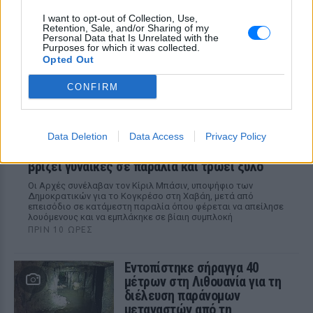
Τα προβλήματα ξεκίνησαν μετά την
I want to opt-out of Collection, Use,
επιστροφή του από τον στρατό
Retention, Sale, and/or Sharing of my
Personal Data that Is Unrelated with the
Purposes for which it was collected.
Opted Out
CONFIRM
Data Deletion
Data Access
Privacy Policy
Βίντεο: Υποψήφιος Δημοκρατικών στη Χαβάη
βρίζει γυναίκες σε παραλία και τρώει ξύλο
Οι Αρχές συνέλαβαν τον Κίριλ Μπάσιν, υποψήφιο των
Δημοκρατικών για το Κογκρέσο στη Χαβάη, μετά από
επεισόδιο σε κατάμεστη παραλία όπου φέρεται να απείλησε
λουόμενους και να εμπλάκηκε σε βίαιη συμπλοκή
ΠΡΙΝ 10 ΏΡΕΣ
Εντοπίστηκε σήραγγα 40
μέτρων στη Λιθουανία για τη
διέλευση παράνομων
μεταναστών από τη