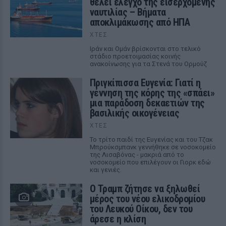
θέλει έλεγχο της εισερχόμενης
ναυτιλίας – Βήματα
αποκλιμάκωσης από ΗΠΑ
ΧΤΕΣ
Ιράν και Ομάν βρίσκονται στο τελικό
στάδιο προετοιμασίας κοινής
ανακοίνωσης για τα Στενά του Ορμούζ
Πριγκίπισσα Ευγενία: Γιατί η
γέννηση της κόρης της «σπάει»
μια παράδοση δεκαετιών της
βασιλικής οικογένειας
ΧΤΕΣ
Το τρίτο παιδί της Ευγενίας και του Τζακ
Μπρούκσμπανκ γεννήθηκε σε νοσοκομείο
της Λισαβόνας - μακριά από το
νοσοκομείο που επιλέγουν οι Γιορκ εδώ
και γενιές.
Ο Τραμπ ζήτησε να ξηλωθεί
μέρος του νέου ελικοδρομίου
του Λευκού Οίκου, δεν του
άρεσε η κλίση