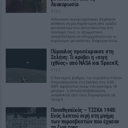
Λευκορωσία
ΧΤΕΣ
Λιθουανοί συνοριοφύλακες δέχθηκαν
επίθεση σε μία περίπτωση από ομάδα
μεταναστών που αντιστέκονταν στη
σύλληψή τους, οι αξιωματικοί
αναγκάστηκαν να υποχωρήσουν και οι
παράνομοι μετανάστες διέφυγαν πίσω
Πύραυλος προσέκρουσε στη
Σελήνη: Τι κρύβει η «σιγή
ιχθύος» από NASA και SpaceX;
ΧΤΕΣ
Ο δεύτερος βαθμός του πυραύλου Falcon
9 προσέκρουσε στη Σελήνη στις 6:35
GMT, αφήνοντας πίσω του κρατήρα 18
μέτρων - η οπτική επιβεβαίωση
αναμένεται από τους δορυφόρους σε
τροχιά
Παναθηναϊκός – ΤΣΣΚΑ 1948:
Ενός λεπτού σιγή στη μνήμη
των πυροσβεστών που έχασαν
τη ζωή τους