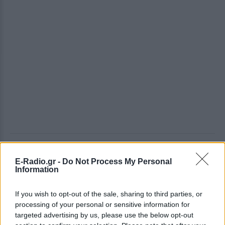
ΔΕΙΤΕ ΕΠΙΣΗΣ
E-Radio.gr -
Do Not Process My Personal
Information
ΣΤΗΝ ΙΔΙΑ ΚΑΤΗΓΟΡΙΑ
If you wish to opt-out of the sale, sharing to third parties, or
Ο Τραμπ έτρεξε πίσω από
processing of your personal or sensitive information for
μικρό αγόρι σε σκηνή στο Λας
targeted advertising by us, please use the below opt-out
Βέγκας: «Φοβήθηκα ότι θα