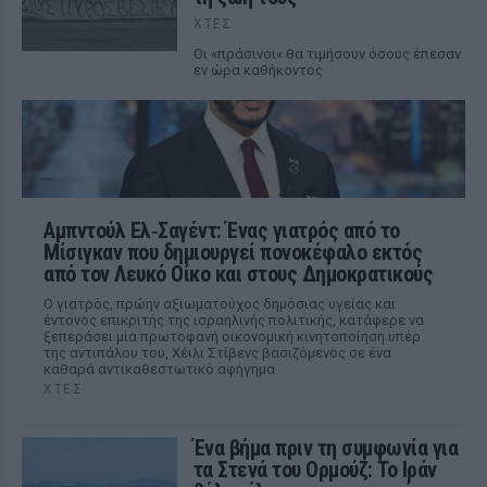
ΧΤΕΣ
Οι «πράσινοι« θα τιμήσουν όσους έπεσαν
εν ώρα καθήκοντος
Αμπντούλ Ελ‑Σαγέντ: Ένας γιατρός από το
Μίσιγκαν που δημιουργεί πονοκέφαλο εκτός
από τον Λευκό Οίκο και στους Δημοκρατικούς
Ο γιατρός, πρώην αξιωματούχος δημόσιας υγείας και
έντονος επικριτής της ισραηλινής πολιτικής, κατάφερε να
ξεπεράσει μία πρωτοφανή οικονομική κινητοποίηση υπέρ
της αντιπάλου του, Χέιλι Στίβενς βασιζόμενος σε ένα
καθαρά αντικαθεστωτικό αφήγημα
ΧΤΕΣ
Ένα βήμα πριν τη συμφωνία για
τα Στενά του Ορμούζ: Το Ιράν