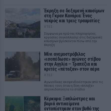
Έκρηξη σε δεξαμενή καυσίμων
στη Γκραν Κανάρια: Ένας
νεκρός και τρεις τραυματίες
ΧΤΕΣ
Σύμφωνα με πρώτες πληροφορίες,
εργασίες συγκόλλησης στις δεξαμενές
καυσίμων βρίσκονται πίσω από την
έκρηξη
Μίνι ανεμοστρόβιλος
«ισοπέδωσε» αγώνες στίβου
στην Αγγλία – Τραπέζια και
κριτές «πέταξαν» στον αέρα
ΧΤΕΣ
Αγωνοδίκες εκσφενδονίστηκαν από τις
θέσεις τους όταν η δίνη «έπληξε»
απροειδοποίητα το στάδιο
Κέρκυρα: Ξαπλώστρες και
βαριά αντικείμενα
εντοπίστηκαν στον βυθό της