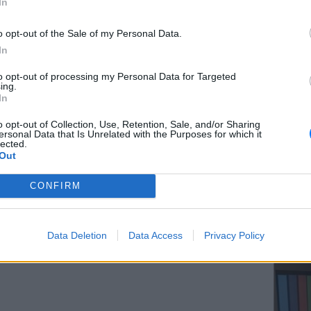
In
εί μέσο όρο των μέγιστων τιμών ημέρας και
ς σταθμούς σε όλη τη χώρα, αναμένεται
o opt-out of the Sale of my Personal Data.
ερο επίπεδο που έχει καταγραφεί ποτέ,
In
ΕΥ ΖΗΝ
to opt-out of processing my Personal Data for Targeted
Ελληνικ
ing.
scramb
της Μουσικής” και μέτρα προστασίας
In
o opt-out of Collection, Use, Retention, Sale, and/or Sharing
ριακής είναι ένας
πανεθνικός εορτασμός
ersonal Data that Is Unrelated with the Purposes for which it
lected.
 πραγματοποιείται κάθε χρόνο, κατά τον
Out
τους δρόμους με δωρεάν εμφανίσεις και οι
η νύχτα.
CONFIRM
ΔΙΑΦΗΜΙΣΗ
ΚΕΡΔΙΣ
Καλοκα
Data Deletion
Data Access
Privacy Policy
τα μεγ