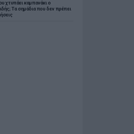
ου χτυπάει καμπανάκι ο
ιδής; Τα σημάδια που δεν πρέπει
οήσεις