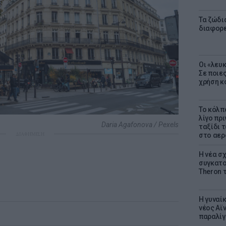
Τα ζώδια
διαφορ
Οι «λευ
Σε ποιε
χρήση κ
Το κόλπ
λίγο πρι
Daria Agafonova / Pexels
ταξίδι 
ΔΙΑΦΗΜΙΣΗ
στο αερ
Η νέα σχ
συγκατοί
Theron 
Η γυναί
νέος Αϊν
παραλίγο