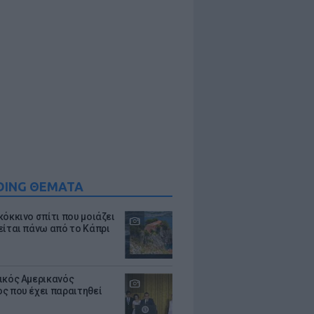
DING ΘΕΜΑΤΑ
κόκκινο σπίτι που μοιάζει
είται πάνω από το Κάπρι
ικός Αμερικανός
ς που έχει παραιτηθεί