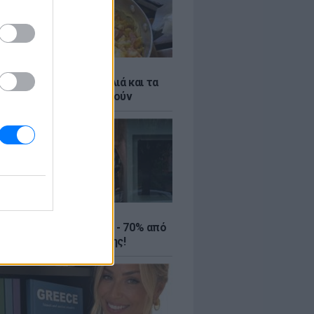
ό γιαούρτι: Μία κουταλιά και τα
led eggs θα απογειωθούν
ΤΕ
ιρινές εκπτώσεις έως - 70% από
αλύτερα eshops ένδυσης!