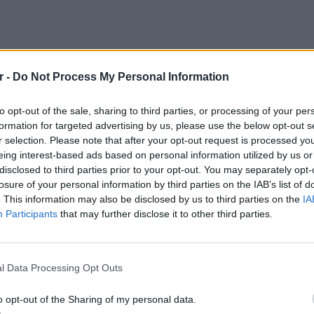
r -
Do Not Process My Personal Information
to opt-out of the sale, sharing to third parties, or processing of your per
formation for targeted advertising by us, please use the below opt-out s
r selection. Please note that after your opt-out request is processed y
eing interest-based ads based on personal information utilized by us or
disclosed to third parties prior to your opt-out. You may separately opt-
losure of your personal information by third parties on the IAB’s list of
σία, Météo-France έκανε λόγο για
. This information may also be disclosed by us to third parties on the
IA
ρμοκρασίες” και για
καύσωνα “εξαιρετικής
Participants
that may further disclose it to other third parties.
,
που είναι πιθανό να καταρρίψει μηνιαία και
POP CU
5 one-h
διάσημ
l Data Processing Opt Outs
ρασίες θα μπορούσαν να ξεπεράσουν τους
κή, με ορισμένες περιοχές να φτάνουν ακόμα
o opt-out of the Sharing of my personal data.
από τη Δευτέρα. Ο εθνικός δείκτης