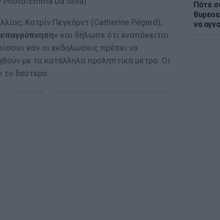
(AP Photo/Emma Da Silva)
Πότε σ
θυρεοε
λίας, Κατρίν Πεγκάρντ (Catherine Pégard),
να αγν
 επαγρύπνηση»
και δήλωσε ότι εναπόκειται
σίσουν εάν οι εκδηλώσεις πρέπει να
θούν με τα κατάλληλα προληπτικά μέτρα. Οι
 το δεύτερο.
ΔΙΑΦΗΜΙΣΗ