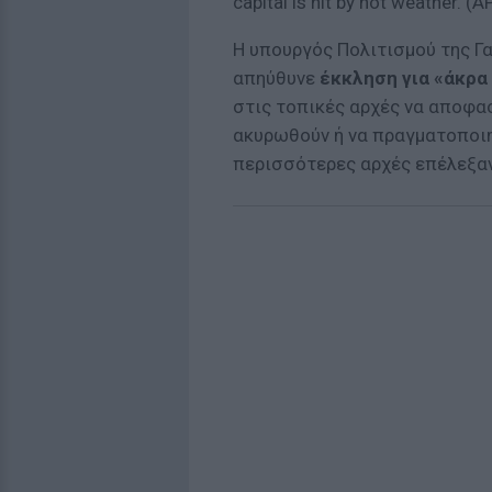
capital is hit by hot weather. 
Η υπουργός Πολιτισμού της Γαλ
απηύθυνε
έκκληση για «άκρα
στις τοπικές αρχές να αποφα
ακυρωθούν ή να πραγματοποιη
περισσότερες αρχές επέλεξαν