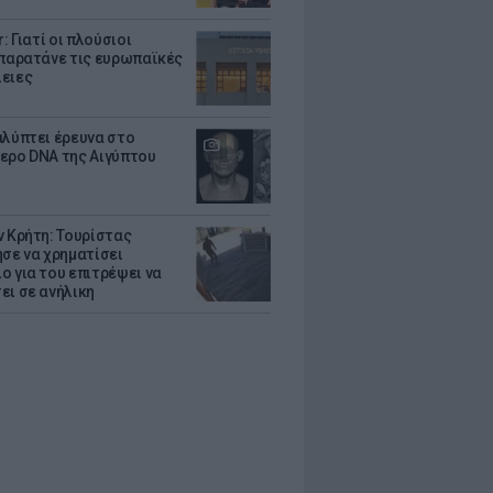
r: Γιατί οι πλούσιοι
 παρατάνε τις ευρωπαϊκές
ειες
αλύπτει έρευνα στο
ερο DNA της Αιγύπτου
ν Κρήτη: Τουρίστας
ησε να χρηματίσει
ο για του επιτρέψει να
ει σε ανήλικη