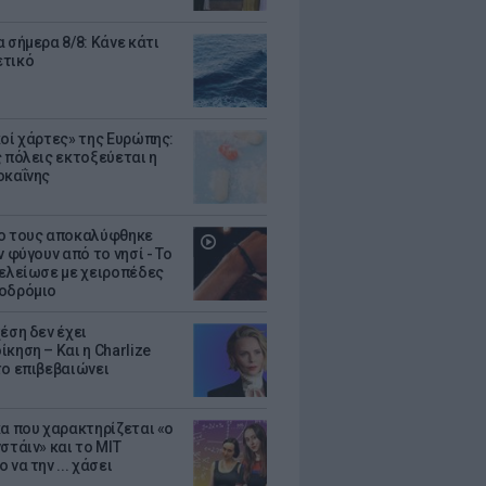
 σήμερα 8/8: Κάνε κάτι
ετικό
κοί χάρτες» της Ευρώπης:
ς πόλεις εκτοξεύεται η
οκαΐνης
ο τους αποκαλύφθηκε
ν φύγουν από το νησί - Το
τελείωσε με χειροπέδες
οδρόμιο
έση δεν έχει
κηση – Και η Charlize
το επιβεβαιώνει
κα που χαρακτηρίζεται «ο
στάιν» και το MIT
 να την ... χάσει