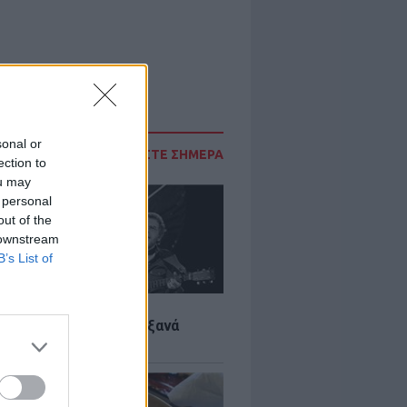
sonal or
ΔΙΑΒΑΣΤΕ ΣΗΜΕΡΑ
ection to
ou may
 personal
out of the
 downstream
B’s List of
LTURE
it wonders που έγιναν ξανά
οι από… ατύχημα