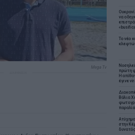
Ουκρανί
να οδηγε
επιστράτ
«busific
Το νέο 
κλεφτώ
Νοσηλεύ
Mega Tv
πρώτη φ
ΔΙΑΦΗΜΙΣΗ
Η απίθα
έγινε vir
Διακοπέ
Βάλια Χ
φωτογρα
παραλί
Ατύχημα 
στην Κέ
δυνατό