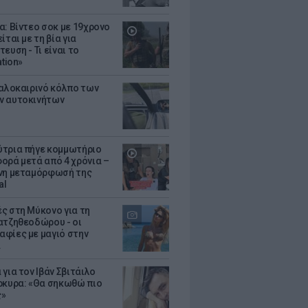
α: Βίντεο σοκ με 19χρονο
ίται με τη βία για
ευση - Τι είναι το
ation»
καλοκαιρινό κόλπο των
ν αυτοκινήτων
τρια πήγε κομμωτήριο
ορά μετά από 4 χρόνια –
νη μεταμόρφωσή της
al
ς στη Μύκονο για τη
ατζηθεοδώρου - οι
φίες με μαγιό στην
α
για τον Ιβάν Σβιτάιλο
ρκυρα: «Θα σηκωθώ πιο
ς»