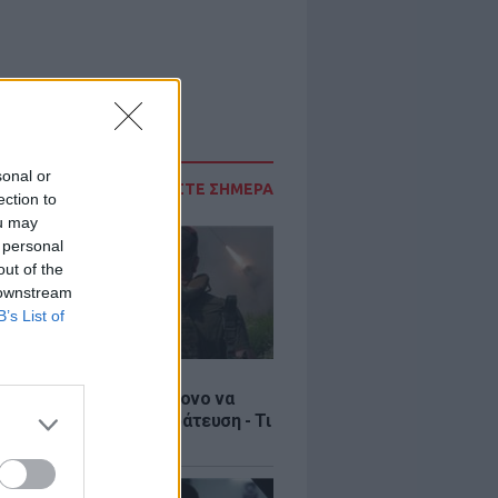
sonal or
ΔΙΑΒΑΣΤΕ ΣΗΜΕΡΑ
ection to
ou may
 personal
out of the
 downstream
B’s List of
Σ
ία: Βίντεο σοκ με 19χρονο να
αι με τη βία για επιστράτευση - Τι
ο «busification»