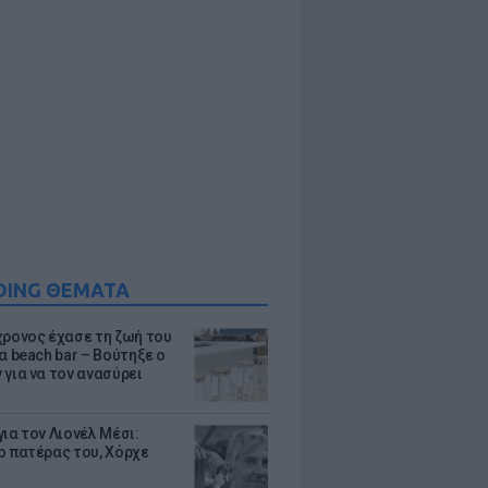
DING ΘΕΜΑΤΑ
χρονος έχασε τη ζωή του
α beach bar – Βούτηξε ο
 για να τον ανασύρει
ια τον Λιονέλ Μέσι:
ο πατέρας του, Χόρχε