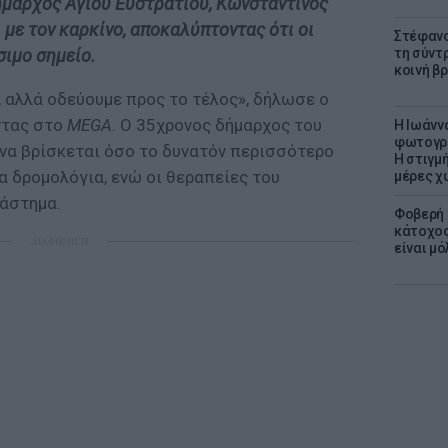
ήμαρχος Αγίου Ευστρατίου, Κωνσταντίνος
ι με τον καρκίνο, αποκαλύπτοντας ότι οι
Στέφανο
τη σύντ
σιμο σημείο.
κοινή β
, αλλά οδεύουμε προς το τέλος», δήλωσε ο
τας στο
MEGA
. Ο 35χρονος δήμαρχος του
H Ιωάνν
φωτογρα
να βρίσκεται όσο το δυνατόν περισσότερο
Η στιγμή
α δρομολόγια, ενώ οι θεραπείες του
μέρες χ
ιάστημα.
Φοβερή 
κάτοχος
ΔΙΑΦΗΜΙΣΗ
είναι μό