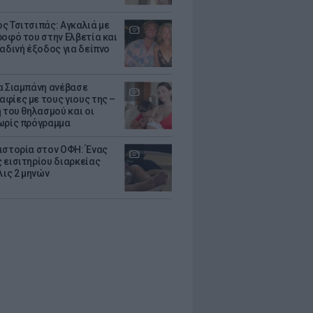
ς Τσιτσιπάς: Αγκαλιά με
ροφό του στην Ελβετία και
ραδινή έξοδος για δείπνο
α Σιαμπάνη ανέβασε
φίες με τους γιους της –
 του θηλασμού και οι
ωρίς πρόγραμμα
ιστορία στον ΟΦΗ: Ένας
 εισιτηρίου διαρκείας
λις 2 μηνών