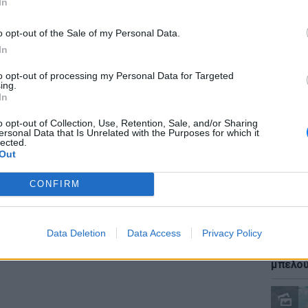
In
 αίσθηση ευθύνης που τον κρατά ενεργό
 βιώνει.
o opt-out of the Sale of my Personal Data.
In
 δεν μας αφήνει περιθώρια η αρρώστια, αλλά
ίς στις απαιτήσεις του νησιού και των
to opt-out of processing my Personal Data for Targeted
ΕΙΔΗΣΕΙ
ing.
ς το στίγμα της στάσης του τόσο απέναντι
Καύσιμ
In
2 ευρώ
αθήκοντά του.
αργού 
o opt-out of Collection, Use, Retention, Sale, and/or Sharing
ersonal Data that Is Unrelated with the Purposes for which it
ΔΙΑΦΗΜΙΣΗ
lected.
Out
CONFIRM
Data Deletion
Data Access
Privacy Policy
ΕΙΔΗΣΕΙ
Ιστορι
μπελού