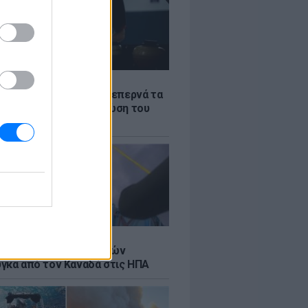
Σ
α «φωτιά»: Η βενζίνη ξεπερνά τα
 το λίτρο παρά την πτώση του
πετρελαίου διεθνώς
Σ
κή μεταφορά 30 φαλαινών
γκα από τον Καναδά στις ΗΠΑ