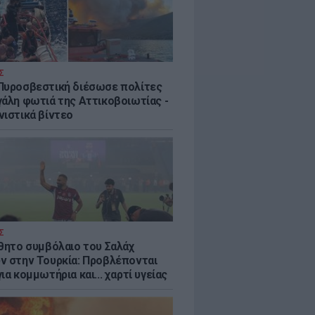
Σ
Πυροσβεστική διέσωσε πολίτες
γάλη φωτιά της Αττικοβοιωτίας -
νιστικά βίντεο
Σ
ύθητο συμβόλαιο του Σαλάχ
ν στην Τουρκία: Προβλέπονται
ια κομμωτήρια και... χαρτί υγείας