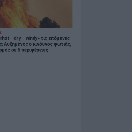
Σ
«hot – dry – windy» τις επόμενες
ς: Αυξημένος ο κίνδυνος φωτιάς,
ρμός σε 6 περιφέρειες