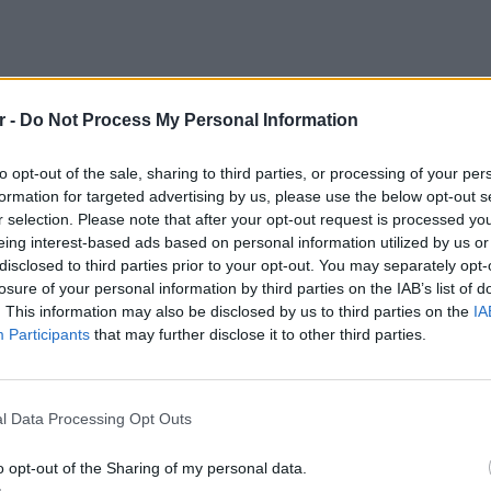
r -
Do Not Process My Personal Information
to opt-out of the sale, sharing to third parties, or processing of your per
formation for targeted advertising by us, please use the below opt-out s
r selection. Please note that after your opt-out request is processed y
eing interest-based ads based on personal information utilized by us or
disclosed to third parties prior to your opt-out. You may separately opt-
losure of your personal information by third parties on the IAB’s list of
η καθημερινή ενασχόληση με τα ζητήματα του
. This information may also be disclosed by us to third parties on the
IA
ική διέξοδος, βοηθώντας τον να μην
Participants
that may further disclose it to other third parties.
 στην ασθένεια.
ΕΙΔΗΣΕΙ
Ουκραν
μαρχος»
οδηγείτ
l Data Processing Opt Outs
είναι τ
ς τόνισε: «Δεν παύεις να είσαι δήμαρχος,
o opt-out of the Sharing of my personal data.
όσμος να διαχειριστείς τις τύχες του τόπου».