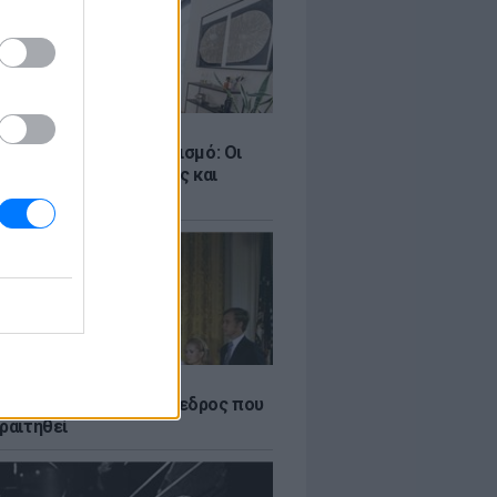
Σ
ροταξικό για τον τουρισμό: Οι
 σε Airbnb, επενδύσεις και
η
Α
δικός Αμερικανός πρόεδρος που
ραιτηθεί