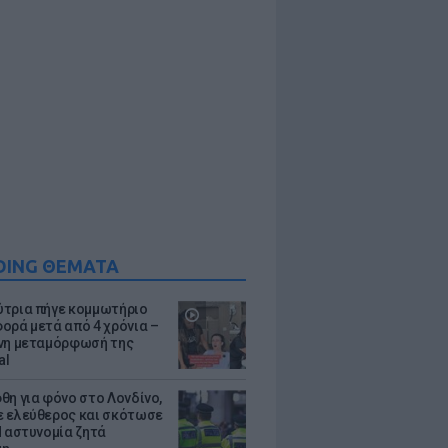
DING ΘΕΜΑΤΑ
τρια πήγε κομμωτήριο
ορά μετά από 4 χρόνια –
νη μεταμόρφωσή της
al
θη για φόνο στο Λονδίνο,
 ελεύθερος και σκότωσε
Η αστυνομία ζητά