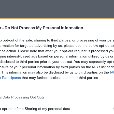
r -
Do Not Process My Personal Information
to opt-out of the sale, sharing to third parties, or processing of your per
formation for targeted advertising by us, please use the below opt-out s
r selection. Please note that after your opt-out request is processed y
eing interest-based ads based on personal information utilized by us or
disclosed to third parties prior to your opt-out. You may separately opt-
losure of your personal information by third parties on the IAB’s list of
. This information may also be disclosed by us to third parties on the
IA
 ένταλμα σύλληψής του από τη βελγική
Participants
that may further disclose it to other third parties.
ι να κάνει χρήση οποιασδήποτε βουλευτικής
ΕΙΔΗΣΕΙ
απευθυνθεί ο ίδιος στην ελληνική
Σούπερ
νηθεί πλήρως το θέμα και να αποφανθεί.
σε πάν
l Data Processing Opt Outs
ξεκινο
ρη Αβραμόπουλου για το θέμα Fight Impunity
o opt-out of the Sharing of my personal data.