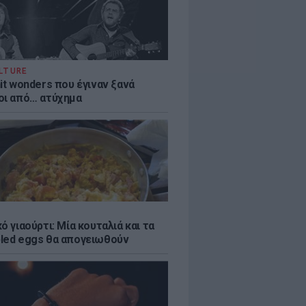
LTURE
it wonders που έγιναν ξανά
οι από… ατύχημα
ό γιαούρτι: Μία κουταλιά και τα
led eggs θα απογειωθούν