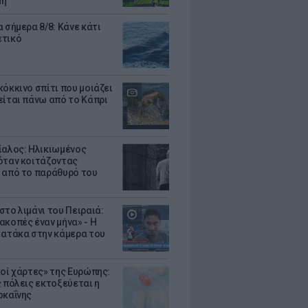
μη
 σήμερα 8/8: Κάνε κάτι
ετικό
κόκκινο σπίτι που μοιάζει
είται πάνω από το Κάπρι
ίαλος: Ηλικιωμένος
όταν κοιτάζοντας
 από το παράθυρό του
στο λιμάνι του Πειραιά:
ακοπές έναν μήνα» - Η
 ατάκα στην κάμερα του
κοί χάρτες» της Ευρώπης:
ς πόλεις εκτοξεύεται η
οκαΐνης