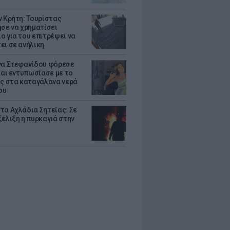
ν Κρήτη: Τουρίστας
ησε να χρηματίσει
ο για του επιτρέψει να
ει σε ανήλικη
να Στεφανίδου φόρεσε
 και εντυπωσίασε με το
ης στα καταγάλανα νερά
ου
τα Αχλάδια Σητείας: Σε
ξέλιξη η πυρκαγιά στην