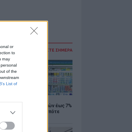
sonal or
ΔΙΑΒΑΣΤΕ ΣΗΜΕΡΑ
ection to
ou may
 personal
out of the
 downstream
B’s List of
Σ
 μάρκετ: Μειώσεις τιμών έως 7%
ω από 1.000 προϊόντα, πότε
ύν