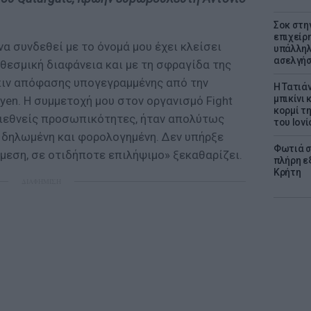
Σοκ στη
επιχείρ
να συνδεθεί με το όνομά μου έχει κλείσει
υπάλληλ
ασελγήσ
 θεσμική διαφάνεια και με τη σφραγίδα της
πιν απόφασης υπογεγραμμένης από την
Η Τατιά
μπικίνι
eyen. Η συμμετοχή μου στον οργανισμό Fight
κορμί τ
 διεθνείς προσωπικότητες, ήταν απολύτως
του Ιονί
η, δηλωμένη και φορολογημένη. Δεν υπήρξε
Φωτιά σ
μμεση, σε οτιδήποτε επιλήψιμο» ξεκαθαρίζει.
πλήρη ε
Κρήτη
ΔΙΑΦΗΜΙΣΗ