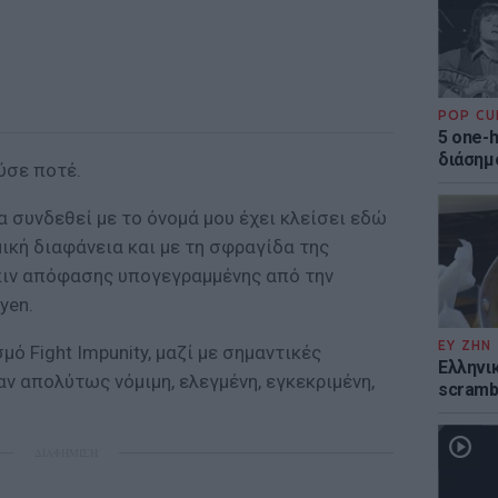
POP CU
5 one-h
διάσημ
ύσε ποτέ.
α συνδεθεί με το όνομά μου έχει κλείσει εδώ
μική διαφάνεια και με τη σφραγίδα της
πιν απόφασης υπογεγραμμένης από την
yen.
ΕΥ ΖΗΝ
ό Fight Impunity, μαζί με σημαντικές
Ελληνικ
ν απολύτως νόμιμη, ελεγμένη, εγκεκριμένη,
scramb
ΔΙΑΦΗΜΙΣΗ