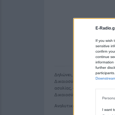
E-Radio.g
If you wish 
sensitive in
confirm you
continue se
information 
further disc
participants
Δηλώνει, δε, αναφορικά με το
Downstream 
Δικαιοσύνη, ότι δεν πρόκειτα
ασυλίας, αλλά, αντιθέτως, θα 
Δικαιοσύνη, ζητώντας να ερευ
Persona
Αναλυτικά η δήλωση του Δημήτ
I want t