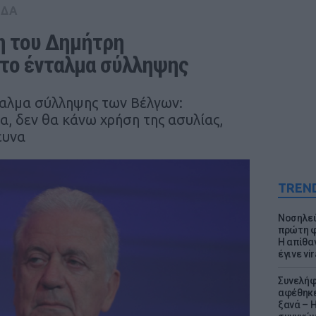
ΑΔΑ
 του Δημήτρη 
 το ένταλμα σύλληψης
ταλμα σύλληψης των Βέλγων:
, δεν θα κάνω χρήση της ασυλίας,
ευνα
TREN
Νοσηλεύ
πρώτη φ
Η απίθα
έγινε vir
Συνελήφ
αφέθηκε
ξανά – 