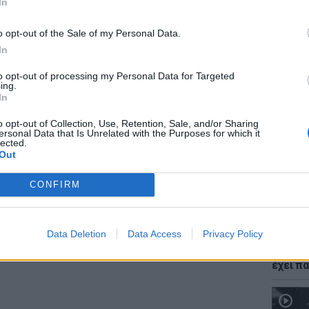
In
πό δημοσιογράφους ότι φέρεται να έχει
κές αρχές προς τις ελληνικές, στο οποίο
o opt-out of the Sale of my Personal Data.
η, η σύνδεση του ονόματός μου με την
In
to opt-out of processing my Personal Data for Targeted
ΕΙΔΗΣΕΙ
ing.
ΔΙΑΦΗΜΙΣΗ
Νέο χω
In
αλλαγές
δόμησ
o opt-out of Collection, Use, Retention, Sale, and/or Sharing
ersonal Data that Is Unrelated with the Purposes for which it
lected.
Out
CONFIRM
Data Deletion
Data Access
Privacy Policy
ΘΕΜΑΤ
Ο μονα
έχει πα