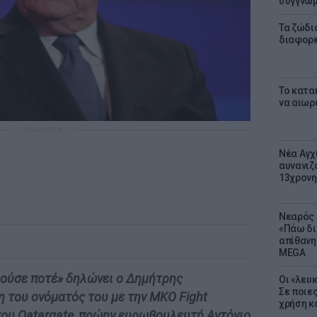
συγγνώ
Τα ζώδια
διαφορ
Το κατα
να αιωρ
ΔΙΑΦΗΜΙΣΗ
Νέα Αγχ
αυνανιζ
13χρονη
Νεαρός 
«Πάω δι
απίθανη
MEGA
ρούσε ποτέ» δηλώνει ο Δημήτρης
Οι «λευ
Σε ποιε
 του ονόματός του με την ΜΚΟ Fight
χρήση κ
του Qatargate, πρώην ευρωβουλευτή Αντόνιο