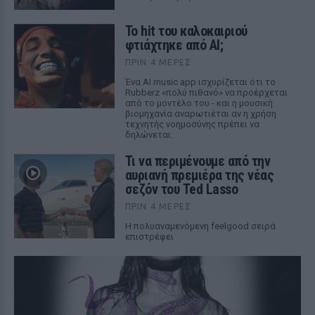
Το hit του καλοκαιριού
φτιάχτηκε από AI;
ΠΡΙΝ 4 ΜΈΡΕΣ
Ένα AI music app ισχυρίζεται ότι το
Rubberz «πολύ πιθανό» να προέρχεται
από το μοντέλο του - και η μουσική
βιομηχανία αναρωτιέται αν η χρήση
τεχνητής νοημοσύνης πρέπει να
δηλώνεται.
Τι να περιμένουμε από την
αυριανή πρεμιέρα της νέας
σεζόν του Ted Lasso
ΠΡΙΝ 4 ΜΈΡΕΣ
Η πολυαναμενόμενη feelgood σειρά
επιστρέφει