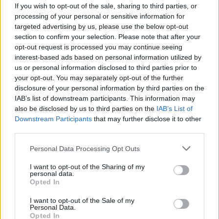
If you wish to opt-out of the sale, sharing to third parties, or
processing of your personal or sensitive information for
targeted advertising by us, please use the below opt-out
section to confirm your selection. Please note that after your
opt-out request is processed you may continue seeing
interest-based ads based on personal information utilized by
us or personal information disclosed to third parties prior to
your opt-out. You may separately opt-out of the further
disclosure of your personal information by third parties on the
IAB’s list of downstream participants. This information may
also be disclosed by us to third parties on the
IAB’s List of
Downstream Participants
that may further disclose it to other
Ακολουθήστε το E-Radio.gr στο
Google News
third parties.
και μάθετε πρώτοι
τα πιο hot νέα
.
Personal Data Processing Opt Outs
Εσύ μπήκες στο E-Daily.gr; Τα νέα της ημέρας
I want to opt-out of the Sharing of my
και ότι σου κάνει κλικ!
personal data.
Opted In
Ακολουθήστε το E-Radio.gr και στο Instagram
I want to opt-out of the Sale of my
Personal Data.
ΔΙΑΦΗΜΙΣΗ
Opted In