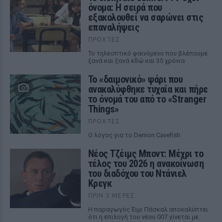
όνομα: Η σειρά που
εξακολουθεί να σαρώνει στις
επαναλήψεις
ΠΡΟΧΤΈΣ
Το τηλεοπτικό φαινόμενο που βλέπουμε
ξανά και ξανά εδώ και 35 χρόνια
Το «δαιμονικό» ψάρι που
ανακαλύφθηκε τυχαία και πήρε
το όνομά του από το «Stranger
Things»
ΠΡΟΧΤΈΣ
Ο λόγος για το Demon Cavefish
Νέος Τζέιμς Μποντ: Μέχρι το
τέλος του 2026 η ανακοίνωση
του διαδόχου του Ντάνιελ
Κρεγκ
ΠΡΙΝ 3 ΜΈΡΕΣ
Η παραγωγός Έιμι Πάσκαλ αποκαλύπτει
ότι η επιλογή του νέου 007 γίνεται με