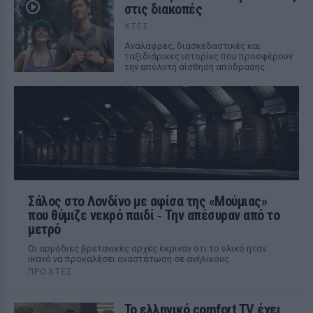
στις διακοπές
ΧΤΕΣ
Aνάλαφρες, διασκεδαστικές και
ταξιδιάρικες ιστορίες που προσφέρουν
την απόλυτη αίσθηση απόδρασης
Σάλος στο Λονδίνο με αφίσα της «Μούμιας»
που θύμιζε νεκρό παιδί ‑ Την απέσυραν από το
μετρό
Οι αρμόδιες βρετανικές αρχές έκριναν ότι το υλικό ήταν
ικανό να προκαλέσει αναστάτωση σε ανήλικους
ΠΡΟΧΤΈΣ
Το ελληνικό comfort TV έχει