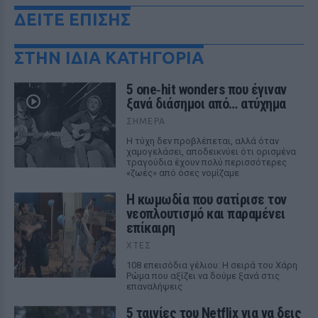
ΔΕΙΤΕ ΕΠΙΣΗΣ
ΣΤΗΝ ΙΔΙΑ ΚΑΤΗΓΟΡΙΑ
5 one‑hit wonders που έγιναν
ξανά διάσημοι από… ατύχημα
ΣΉΜΕΡΑ
Η τύχη δεν προβλέπεται, αλλά όταν
χαμογελάσει, αποδεικνύει ότι ορισμένα
τραγούδια έχουν πολύ περισσότερες
«ζωές» από όσες νομίζαμε
Η κωμωδία που σατίρισε τον
νεοπλουτισμό και παραμένει
επίκαιρη
ΧΤΕΣ
108 επεισόδια γέλιου: Η σειρά του Χάρη
Ρώμα που αξίζει να δούμε ξανά στις
επαναλήψεις
5 ταινίες του Netflix για να δεις