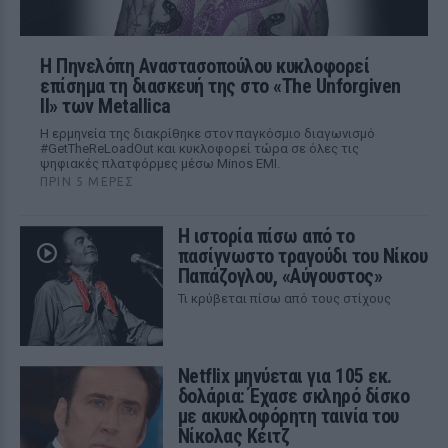
Η Πηνελόπη Αναστασοπούλου κυκλοφορεί
επίσημα τη διασκευή της στο «The Unforgiven
II» των Metallica
Η ερμηνεία της διακρίθηκε στον παγκόσμιο διαγωνισμό
#GetTheReLoadOut και κυκλοφορεί τώρα σε όλες τις
ψηφιακές πλατφόρμες μέσω Minos EMI.
ΠΡΙΝ 5 ΜΈΡΕΣ
Η ιστορία πίσω από το
πασίγνωστο τραγούδι του Νίκου
Παπάζογλου, «Αύγουστος»
Τι κρύβεται πίσω από τους στίχους
Netflix μηνύεται για 105 εκ.
δολάρια: Έχασε σκληρό δίσκο
με ακυκλοφόρητη ταινία του
Νίκολας Κέιτζ