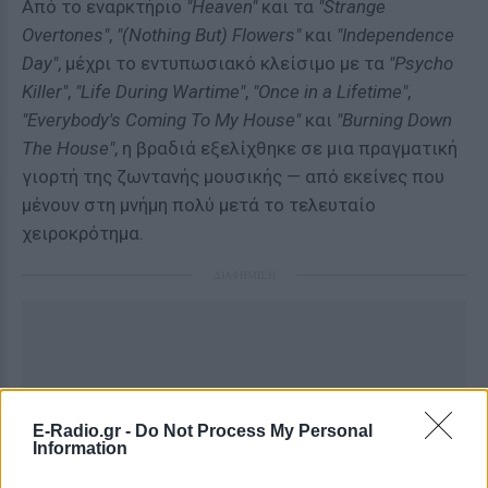
Από το εναρκτήριο
"Heaven"
και τα
"Strange
Overtones"
,
"(Nothing But) Flowers"
και
"Independence
Day"
, μέχρι το εντυπωσιακό κλείσιμο με τα
"Psycho
Killer"
,
"Life During Wartime"
,
"Once in a Lifetime"
,
"Everybody's Coming To My House"
και
"Burning Down
The House"
, η βραδιά εξελίχθηκε σε μια πραγματική
γιορτή της ζωντανής μουσικής — από εκείνες που
μένουν στη μνήμη πολύ μετά το τελευταίο
χειροκρότημα.
ΔΙΑΦΗΜΙΣΗ
E-Radio.gr -
Do Not Process My Personal
Information