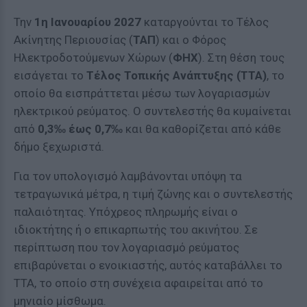
Την
1η Ιανουαρίου 2027
καταργούνται το Τέλος
Ακίνητης Περιουσίας (
ΤΑΠ
) και ο Φόρος
Ηλεκτροδοτούμενων Χώρων (
ΦΗΧ
). Στη θέση τους
εισάγεται το
Τέλος Τοπικής Ανάπτυξης (ΤΤΑ)
, το
οποίο θα εισπράττεται μέσω των λογαριασμών
ηλεκτρικού ρεύματος. Ο συντελεστής θα κυμαίνεται
από
0,3‰ έως 0,7‰
και θα καθορίζεται από κάθε
δήμο ξεχωριστά.
Για τον υπολογισμό λαμβάνονται υπόψη τα
τετραγωνικά μέτρα, η τιμή ζώνης και ο συντελεστής
παλαιότητας. Υπόχρεος πληρωμής είναι ο
ιδιοκτήτης ή ο επικαρπωτής του ακινήτου. Σε
περίπτωση που τον λογαριασμό ρεύματος
επιβαρύνεται ο ενοικιαστής, αυτός καταβάλλει το
ΤΤΑ, το οποίο στη συνέχεια αφαιρείται από το
μηνιαίο μίσθωμα.