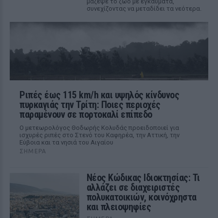
μάζεψε το ζώο με εγκαύματα,
συνεχίζοντας να μεταδίδει τα νεότερα.
Ριπές έως 115 km/h και υψηλός κίνδυνος
πυρκαγιάς την Τρίτη: Ποιες περιοχές
παραμένουν σε πορτοκαλί επίπεδο
Ο μετεωρολόγος Θοδωρής Κολυδάς προειδοποιεί για
ισχυρές ριπές στο Στενό του Καφηρέα, την Αττική, την
Εύβοια και τα νησιά του Αιγαίου
ΣΉΜΕΡΑ
Νέος Κώδικας Ιδιοκτησίας: Τι
αλλάζει σε διαχειριστές
πολυκατοικιών, κοινόχρηστα
και πλειοψηφίες