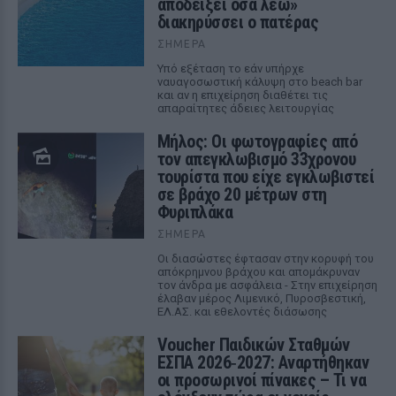
αποδείξει όσα λέω»
διακηρύσσει ο πατέρας
ΣΉΜΕΡΑ
Υπό εξέταση το εάν υπήρχε
ναυαγοσωστική κάλυψη στο beach bar
και αν η επιχείρηση διαθέτει τις
απαραίτητες άδειες λειτουργίας
Μήλος: Οι φωτογραφίες από
τον απεγκλωβισμό 33χρονου
τουρίστα που είχε εγκλωβιστεί
σε βράχο 20 μέτρων στη
Φυριπλάκα
ΣΉΜΕΡΑ
Οι διασώστες έφτασαν στην κορυφή του
απόκρημνου βράχου και απομάκρυναν
τον άνδρα με ασφάλεια - Στην επιχείρηση
έλαβαν μέρος Λιμενικό, Πυροσβεστική,
ΕΛ.ΑΣ. και εθελοντές διάσωσης
Voucher Παιδικών Σταθμών
ΕΣΠΑ 2026‑2027: Αναρτήθηκαν
οι προσωρινοί πίνακες – Τι να