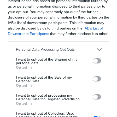
interest-based ads based on personal information utilized by
us or personal information disclosed to third parties prior to
your opt-out. You may separately opt-out of the further
Τριετής φοροαπαλλαγή για κλειστές
disclosure of your personal information by third parties on the
κατοικίες
IAB’s list of downstream participants. This information may
also be disclosed by us to third parties on the
IAB’s List of
Οι ιδιοκτήτες κλειστών κατοικιών έχουν
Downstream Participants
that may further disclose it to other
third parties.
προθεσμία έως τις
31 Δεκεμβρίου 2026
για να τις
ενοικιάσουν ή να μετατρέψουν βραχυχρόνιες
Personal Data Processing Opt Outs
μισθώσεις σε μακροχρόνιες, εξασφαλίζοντας
I want to opt-out of the Sharing of my
πλήρη απαλλαγή από τον φόρο εισοδήματος για
personal data.
τρία χρόνια
. Η απαλλαγή αφορά κατοικίες που ήταν
Opted In
κενές για τουλάχιστον τρία χρόνια ή
I want to opt-out of the Sale of my
χρησιμοποιούνταν σε βραχυχρόνια μίσθωση,
Personal Data.
Opted In
επιφανείας έως
120 τ.μ.
— με αύξηση κατά 20 τ.μ.
για κάθε τέκνο πέραν των δύο.
I want to opt-out of processing my
Personal Data for Targeted Advertising.
Opted In
Σύμφωνα με πληροφορίες, το οικονομικό επιτελείο
εξετάζει την παράταση του μέτρου, το οποίο έχει
I want to opt-out of Collection, Use,
Retention, Sale, and/or Sharing of my