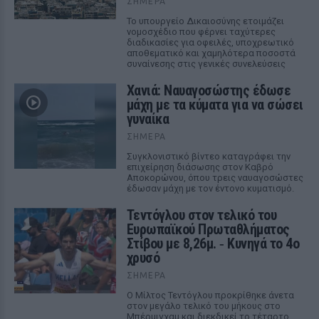
ΣΉΜΕΡΑ
Το υπουργείο Δικαιοσύνης ετοιμάζει
νομοσχέδιο που φέρνει ταχύτερες
διαδικασίες για οφειλές, υποχρεωτικό
αποθεματικό και χαμηλότερα ποσοστά
συναίνεσης στις γενικές συνελεύσεις
Χανιά: Ναυαγοσώστης έδωσε
μάχη με τα κύματα για να σώσει
γυναίκα
ΣΉΜΕΡΑ
Συγκλονιστικό βίντεο καταγράφει την
επιχείρηση διάσωσης στον Καβρό
Αποκορώνου, όπου τρεις ναυαγοσώστες
έδωσαν μάχη με τον έντονο κυματισμό.
Τεντόγλου στον τελικό του
Ευρωπαϊκού Πρωταθλήματος
Στίβου με 8,26μ. ‑ Κυνηγά το 4ο
χρυσό
ΣΉΜΕΡΑ
Ο Μίλτος Τεντόγλου προκρίθηκε άνετα
στον μεγάλο τελικό του μήκους στο
Μπέρμιγχαμ και διεκδικεί το τέταρτο