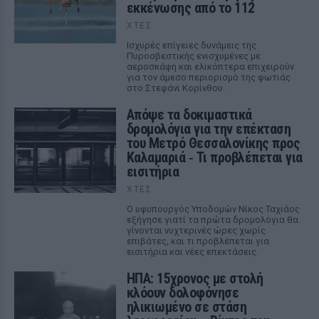
εκκένωσης από το 112
ΧΤΕΣ
Ισχυρές επίγειες δυνάμεις της
Πυροσβεστικής ενισχυμένες με
αεροσκάφη και ελικόπτερα επιχειρούν
για τον άμεσο περιορισμό της φωτιάς
στο Στεφάνι Κορίνθου.
Απόψε τα δοκιμαστικά
δρομολόγια για την επέκταση
του Μετρό Θεσσαλονίκης προς
Καλαμαριά ‑ Τι προβλέπεται για
εισιτήρια
ΧΤΕΣ
Ο υφυπουργός Υποδομών Νίκος Ταχιάος
εξήγησε γιατί τα πρώτα δρομολόγια θα
γίνονται νυχτερινές ώρες χωρίς
επιβάτες, και τι προβλέπεται για
εισιτήρια και νέες επεκτάσεις.
ΗΠΑ: 15χρονος με στολή
κλόουν δολοφόνησε
ηλικιωμένο σε στάση