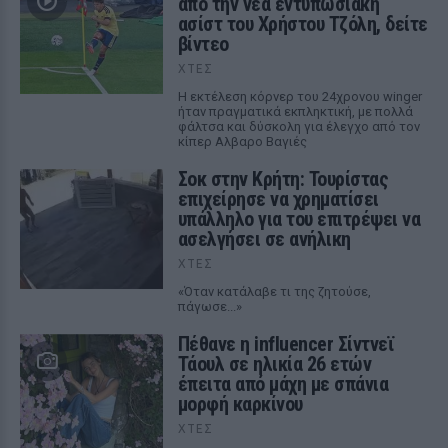
από την νέα εντυπωσιακή
ασίστ του Χρήστου Τζόλη, δείτε
βίντεο
ΧΤΕΣ
Η εκτέλεση κόρνερ του 24χρονου winger
ήταν πραγματικά εκπληκτική, με πολλά
φάλτσα και δύσκολη για έλεγχο από τον
κίπερ Αλβαρο Βαγιές
Σοκ στην Κρήτη: Τουρίστας
επιχείρησε να χρηματίσει
υπάλληλο για του επιτρέψει να
ασελγήσει σε ανήλικη
ΧΤΕΣ
«Όταν κατάλαβε τι της ζητούσε,
πάγωσε...»
Πέθανε η influencer Σίντνεϊ
Τάουλ σε ηλικία 26 ετών
έπειτα από μάχη με σπάνια
μορφή καρκίνου
ΧΤΕΣ