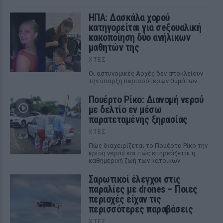
ΗΠΑ: Δασκάλα χορού
κατηγορείται για σeξουαλική
κακοποίηση δύο ανήλικων
μαθητών της
ΧΤΕΣ
Οι αστυνομικές Αρχές δεν αποκλείουν
την ύπαρξη περισσότερων θυμάτων
Πουέρτο Ρίκο: Διανομή νερού
με δελτίο εν μέσω
παρατεταμένης ξηρασίας
ΧΤΕΣ
Πώς διαχειρίζεται το Πουέρτο Ρίκο την
κρίση νερού και πώς επηρεάζεται η
καθημερινή ζωή των κατοίκων
Σαρωτικοί έλεγχοι στις
παραλίες με drones – Ποιες
περιοχές είχαν τις
περισσότερες παραβάσεις
ΧΤΕΣ