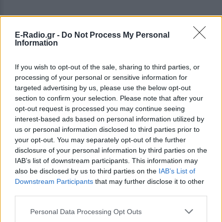
E-Radio.gr -
Do Not Process My Personal
Information
If you wish to opt-out of the sale, sharing to third parties, or
processing of your personal or sensitive information for
targeted advertising by us, please use the below opt-out
section to confirm your selection. Please note that after your
opt-out request is processed you may continue seeing
interest-based ads based on personal information utilized by
us or personal information disclosed to third parties prior to
ΔΕΙΤΕ ΕΠΙΣΗΣ
your opt-out. You may separately opt-out of the further
disclosure of your personal information by third parties on the
ΣΤΗΝ ΙΔΙΑ ΚΑΤΗΓΟΡΙΑ
IAB’s list of downstream participants. This information may
also be disclosed by us to third parties on the
IAB’s List of
Downstream Participants
«Θέλω τον μπαμπά μου»: Το
that may further disclose it to other
βίντεο της μεθυσμένης οδηγού
third parties.
που σκότωσε νύφη ώρες μετά
τον γάμο της
Personal Data Processing Opt Outs