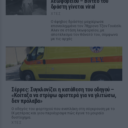
λεωφορείου – Βίντεο του
δράστη γίνεται viral
ΧΤΕΣ
Ο έφηβος δράστης μαχαίρωσε
επανειλημμένα τον 78χρονο Τζον Γουέσλι
Αλεν σε στάση λεωφορείου, με
αποτέλεσμα τον θάνατό του, σύμφωνα
με τις αρχές
Σέρρες: Συγκλονίζει η κατάθεση του οδηγού –
«Κοίταξα να στρίψω αριστερά για να γλιτώσω,
δεν πρόλαβα»
Ο οδηγός του φορτηγού που ενεπλάκη στη σύγκρουση με το
ΙΧ μητέρας και γιου περιέγραψε πώς έγινε το μοιραίο
δυστύχημα.
ΧΤΕΣ