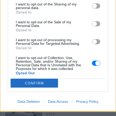
ΧΤΕΣ
I want to opt-out of the Sharing of my
personal data.
Η Jamie Lee Komoroski, με αλκοόλ
Opted In
τριπλάσιο του νόμιμου ορίου, έπεσε
πάνω στο golf cart των νεόνυμφων στο
Folly Beach - τώρα νέο υλικό από το
I want to opt-out of the Sale of my
αστυνομικό τμήμα αποκαλύπτει τη
Personal Data.
συμπεριφορά της λίγο μετά τη μοιραία
Opted In
σύγκρουση
I want to opt-out of processing my
Τροχαίο στις Σέρρες: «Έχασα τη
Personal Data for Targeted Advertising.
γυναίκα και το παιδί μου, τα
Opted In
έχασα όλα» ‑ Ο πόνος του
πατέρα
I want to opt-out of Collection, Use,
Retention, Sale, and/or Sharing of my
ΧΤΕΣ
Personal Data that Is Unrelated with the
Purposes for which it was collected.
Μητέρα 43 ετών και ο 21χρονος γιος της
Opted Out
σκοτώθηκαν σε μετωπική σύγκρουση με
φορτηγό στην επαρχιακή οδό Αμφίπολης
– Δράμας, κοντά στην Παλαιοκώμη.
CONFIRM
Καταδίωξη στο κέντρο της
Θεσσαλονίκης: Έσπασαν το
Data Deletion
Data Access
Privacy Policy
τζάμι του οδηγού – «Μην κάνεις
μ@@@», του φώναζαν
ΧΤΕΣ