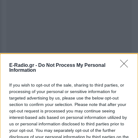
E-Radio.gr -
Do Not Process My Personal
Information
If you wish to opt-out of the sale, sharing to third parties, or
processing of your personal or sensitive information for
targeted advertising by us, please use the below opt-out
Ακολουθήστε το E-Radio.gr στο
Google News
section to confirm your selection. Please note that after your
opt-out request is processed you may continue seeing
και μάθετε πρώτοι
τα πιο hot νέα
.
interest-based ads based on personal information utilized by
us or personal information disclosed to third parties prior to
Για ακόμη περισσότερα
νέα
, μπείτε στην
ροή
your opt-out. You may separately opt-out of the further
ειδήσεων
του E-Daily.gr
disclosure of your personal information by third parties on the