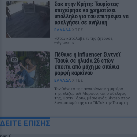
Σοκ στην Κρήτη: Τουρίστας
επιχείρησε να χρηματίσει
υπάλληλο για του επιτρέψει να
ασελγήσει σε ανήλικη
ΕΛΛΆΔΑ
ΧΤΕΣ
«Όταν κατάλαβε τι της ζητούσε,
πάγωσε...»
Πέθανε η influencer Σίντνεϊ
Τάουλ σε ηλικία 26 ετών
έπειτα από μάχη με σπάνια
μορφή καρκίνου
ΕΛΛΆΔΑ
ΧΤΕΣ
Τον θάνατο της ανακοίνωσε η μητέρα
της, Ελίζαμπεθ Μόροου, και ο αδελφός
της, Όστιν Τάουλ, μέσω ενός βίντεο στον
λογαριασμό της στο TikTok την Τετάρτη
ΔΕΙΤΕ ΕΠΙΣΗΣ
par: 6