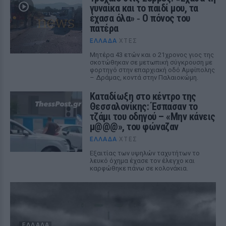
γυναίκα και το παιδί μου, τα
έχασα όλα» ‑ Ο πόνος του
πατέρα
ΕΛΛΆΔΑ
ΧΤΕΣ
Μητέρα 43 ετών και ο 21χρονος γιος της
σκοτώθηκαν σε μετωπική σύγκρουση με
φορτηγό στην επαρχιακή οδό Αμφίπολης
– Δράμας, κοντά στην Παλαιοκώμη.
Καταδίωξη στο κέντρο της
Θεσσαλονίκης: Έσπασαν το
τζάμι του οδηγού – «Μην κάνεις
μ@@@», του φώναζαν
ΕΛΛΆΔΑ
ΧΤΕΣ
Εξαιτίας των υψηλών ταχυτήτων το
λευκό όχημα έχασε τον έλεγχο και
καρφώθηκε πάνω σε κολονάκια.
ΕΛΛΆΔΑ