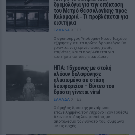
δρομολόγια για την επέκταση
του Μετρό Θεσσαλονίκης προς
Καλαμαριά ‑ Τι προβλέπεται για
εισιτήρια
ΕΛΛΆΔΑ
ΧΤΕΣ
Ο υφυπουργός Υποδομών Νίκος Ταχιάος
εξήγησε γιατί τα πρώτα δρομολόγια θα
γίνονται νυχτερινές ώρες χωρίς
επιβάτες, και τι προβλέπεται για
εισιτήρια και νέες επεκτάσεις.
ΗΠΑ: 15χρονος με στολή
κλόουν δολοφόνησε
ηλικιωμένο σε στάση
λεωφορείου – Βίντεο του
δράστη γίνεται viral
ΕΛΛΆΔΑ
ΧΤΕΣ
Ο έφηβος δράστης μαχαίρωσε
επανειλημμένα τον 78χρονο Τζον Γουέσλι
Αλεν σε στάση λεωφορείου, με
αποτέλεσμα τον θάνατό του, σύμφωνα
με τις αρχές