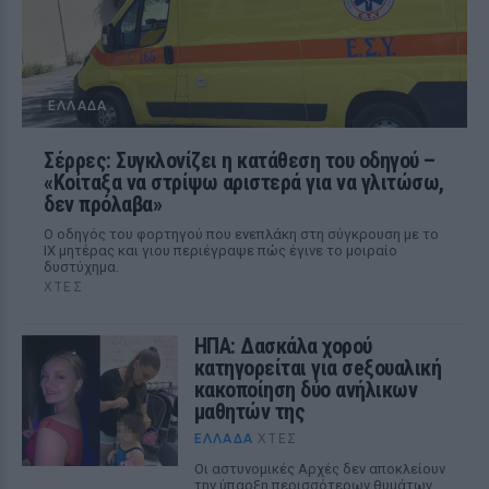
ΕΛΛΆΔΑ
Σέρρες: Συγκλονίζει η κατάθεση του οδηγού –
«Κοίταξα να στρίψω αριστερά για να γλιτώσω,
δεν πρόλαβα»
Ο οδηγός του φορτηγού που ενεπλάκη στη σύγκρουση με το
ΙΧ μητέρας και γιου περιέγραψε πώς έγινε το μοιραίο
δυστύχημα.
ΧΤΕΣ
ΗΠΑ: Δασκάλα χορού
κατηγορείται για σeξουαλική
κακοποίηση δύο ανήλικων
μαθητών της
ΕΛΛΆΔΑ
ΧΤΕΣ
Οι αστυνομικές Αρχές δεν αποκλείουν
την ύπαρξη περισσότερων θυμάτων