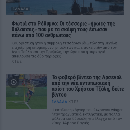
ΕΛΛΆΔΑ
Φωτιά στο Ρέθυμνο: Οι τέσσερις «ήρωες της
θάλασσας» που με τα σκάφη τους έσωσαν
πάνω από 100 ανθρώπους
Καθοριστική ήταν η συμβολή τεσσάρων ιδιωτών στη μεγάλη
επιχείρηση απομάκρυνσης πολιτών και επισκεπτών από τον
Αγιο Παύλο και την Πρέβελη, την ώρα που η πυρκαγιά
απειλούσε τις δύο περιοχές
ΧΤΕΣ
Το φοβερό βίντεο της Αρσεναλ
από την νέα εντυπωσιακή
ασίστ του Χρήστου Τζόλη, δείτε
βίντεο
ΕΛΛΆΔΑ
ΧΤΕΣ
Η εκτέλεση κόρνερ του 24χρονου winger
ήταν πραγματικά εκπληκτική, με πολλά
φάλτσα και δύσκολη για έλεγχο από τον
κίπερ Αλβαρο Βαγιές