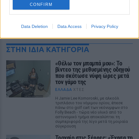
CONFIRM
Data Deletion
Data Access
Privacy Policy
ΔΕΙΤΕ ΕΠΙΣΗΣ
ΣΤΗΝ ΙΔΙΑ ΚΑΤΗΓΟΡΙΑ
«Θέλω τον μπαμπά μου»: Το
βίντεο της μεθυσμένης οδηγού
που σκότωσε νύφη ώρες μετά
τον γάμο της
ΕΛΛΆΔΑ
ΧΤΕΣ
Η Jamie Lee Komoroski, με αλκοόλ
τριπλάσιο του νόμιμου ορίου, έπεσε
πάνω στο golf cart των νεόνυμφων στο
Folly Beach - τώρα νέο υλικό από το
αστυνομικό τμήμα αποκαλύπτει τη
συμπεριφορά της λίγο μετά τη μοιραία
σύγκρουση
Τροχαίο στις Σέρρες: «Έχασα τη