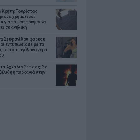
ν Κρήτη: Τουρίστας
ησε να χρηματίσει
ο για του επιτρέψει να
ει σε ανήλικη
να Στεφανίδου φόρεσε
 και εντυπωσίασε με το
ης στα καταγάλανα νερά
ου
τα Αχλάδια Σητείας: Σε
ξέλιξη η πυρκαγιά στην