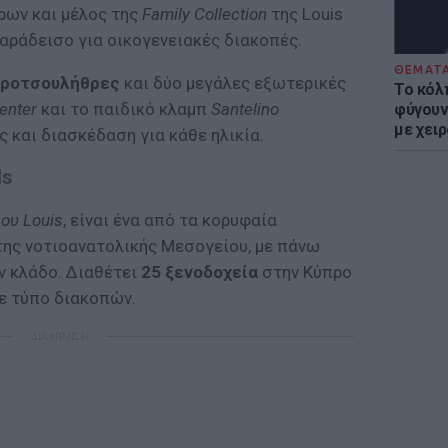
ρων και μέλος της
Family Collection
της Louis
αράδεισο για οικογενειακές διακοπές.
ΘΕΜΑΤ
εροτσουλήθρες
και δύο μεγάλες εξωτερικές
Το κόλ
enter
και το παιδικό κλαμπ
Santelino
φύγουν 
με χει
 και διασκέδαση για κάθε ηλικία.
ls
ου Louis
, είναι ένα από τα κορυφαία
ης νοτιοανατολικής Μεσογείου, με πάνω
 κλάδο. Διαθέτει
25 ξενοδοχεία
στην Κύπρο
θε τύπο διακοπών.
ΔΙΑΦΗΜΙΣΗ