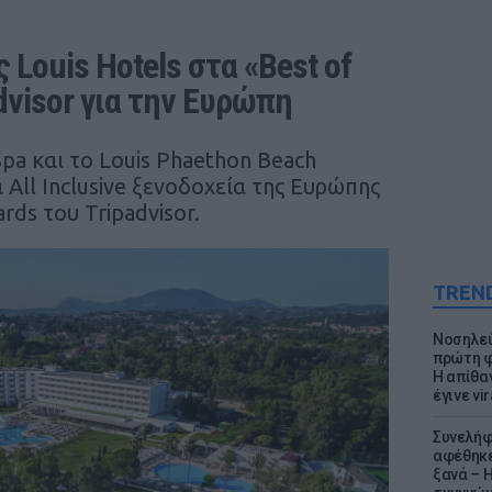
Louis Hotels στα «Best of 
advisor για την Ευρώπη
Spa και το Louis Phaethon Beach
All Inclusive ξενοδοχεία της Ευρώπης
rds του Tripadvisor.
TREN
Νοσηλεύ
πρώτη φ
Η απίθα
έγινε vir
Συνελήφ
αφέθηκε
ξανά – 