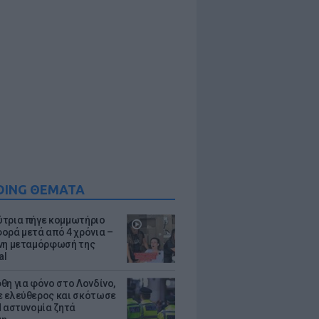
DING ΘΕΜΑΤΑ
τρια πήγε κομμωτήριο
ορά μετά από 4 χρόνια –
νη μεταμόρφωσή της
al
θη για φόνο στο Λονδίνο,
 ελεύθερος και σκότωσε
Η αστυνομία ζητά