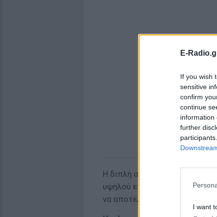
E-Radio.g
If you wish 
sensitive in
confirm you
continue se
information 
further disc
participants
Downstream 
Η διπλή αυτή διάκριση αναδει
Persona
υψηλού επιπέδου εμπειριών φι
να αποτελούν τους καλύτερους
I want t