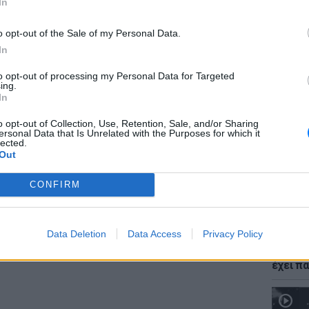
a: στην 9η θέση στην Ευρώπη
In
 μέλος του
Elegant Collection
της Louis Hotels,
o opt-out of the Sale of my Personal Data.
In
νάμεσα στα All Inclusive ξενοδοχεία της
ευρωπαϊκό επίπεδο. Το πενταστέρο
to opt-out of processing my Personal Data for Targeted
ΕΙΔΗΣΕΙ
ing.
λία στα σμαραγδένια νερά της
Κέρκυρας
,
Νέο χω
In
αι ζευγάρια που αναζητούν premium All
αλλαγές
δόμησ
o opt-out of Collection, Use, Retention, Sale, and/or Sharing
ersonal Data that Is Unrelated with the Purposes for which it
lected.
λαμβάνονται υπέροχος χώρος σπα και
Out
 τα γαστρονομικά γούστα, ενώ η θέα στο
CONFIRM
όσπαστο μέρος της εμπειρίας.
ΔΙΑΦΗΜΙΣΗ
Data Deletion
Data Access
Privacy Policy
ΘΕΜΑΤ
Ο μονα
έχει πα