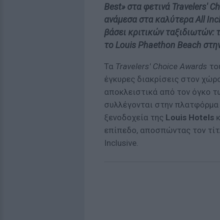
Best» στα φετινά Travelers' C
ανάμεσα στα καλύτερα All In
βάσει κριτικών ταξιδιωτών: τ
το Louis Phaethon Beach στη
Τα
Travelers' Choice Awards
το
έγκυρες διακρίσεις στον χώρ
αποκλειστικά από τον όγκο τ
συλλέγονται στην πλατφόρμα κ
ξενοδοχεία της
Louis Hotels
κ
επίπεδο, αποσπώντας τον τί
Inclusive.