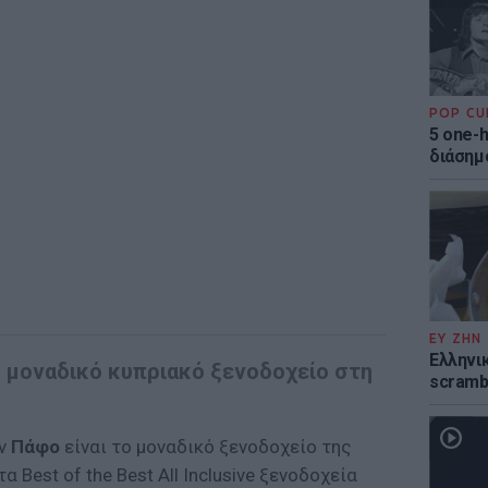
POP CU
5 one-h
διάσημ
ΕΥ ΖΗΝ
Ελληνικ
ο μοναδικό κυπριακό ξενοδοχείο στη
scramb
ν
Πάφο
είναι το μοναδικό ξενοδοχείο της
Best of the Best All Inclusive ξενοδοχεία