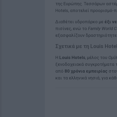
της Ευρώπης. Τεσσάρων αστέ
Hotels, αποτελεί προορισμό-π
Διαθέτει υδροπάρκο με
έξι ν
πισίνες, ενώ το
Family World C
εξασφαλίζουν δραστηριότητες
Σχετικά με τη Louis Hote
Η
Louis Hotels
, μέλος του
Ομίλ
ξενοδοχειακά συγκροτήματα τ
από
80 χρόνια εμπειρίας
στον
και τα ελληνικά νησιά, για κά