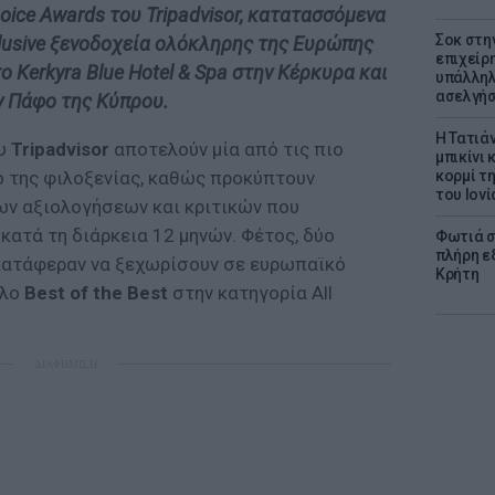
hoice Awards του Tripadvisor, κατατασσόμενα
Σοκ στη
clusive ξενοδοχεία ολόκληρης της Ευρώπης
επιχείρ
ο Kerkyra Blue Hotel & Spa στην Κέρκυρα και
υπάλληλ
ασελγήσ
ν Πάφο της Κύπρου.
Η Τατιά
υ
Tripadvisor
αποτελούν μία από τις πιο
μπικίνι
κορμί τ
ο της φιλοξενίας, καθώς προκύπτουν
του Ιονί
ων αξιολογήσεων και κριτικών που
ατά τη διάρκεια 12 μηνών. Φέτος, δύο
Φωτιά σ
πλήρη ε
ατάφεραν να ξεχωρίσουν σε ευρωπαϊκό
Κρήτη
τλο
Best of the Best
στην κατηγορία All
ΔΙΑΦΗΜΙΣΗ