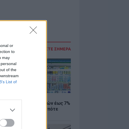
sonal or
ΔΙΑΒΑΣΤΕ ΣΗΜΕΡΑ
ection to
ou may
 personal
out of the
 downstream
B’s List of
Σ
 μάρκετ: Μειώσεις τιμών έως 7%
ω από 1.000 προϊόντα, πότε
ύν