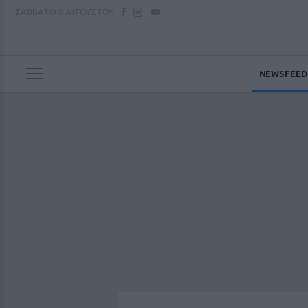
ΣΑΒΒΑΤΟ
8 ΑΥΓΟΥΣΤΟΥ
NEWSFEED