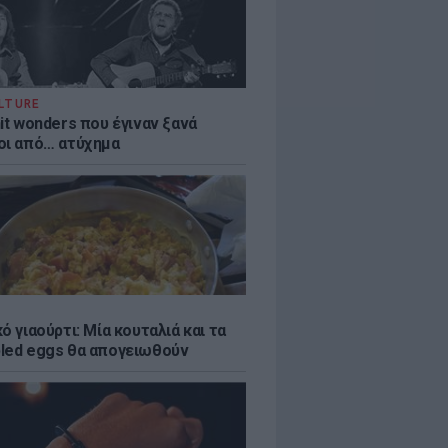
LTURE
it wonders που έγιναν ξανά
οι από… ατύχημα
ό γιαούρτι: Μία κουταλιά και τα
led eggs θα απογειωθούν