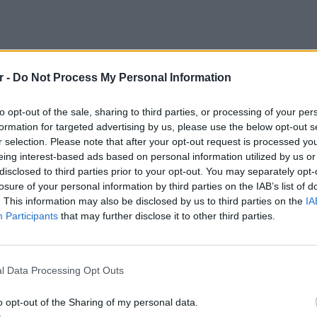
r -
Do Not Process My Personal Information
to opt-out of the sale, sharing to third parties, or processing of your per
formation for targeted advertising by us, please use the below opt-out s
r selection. Please note that after your opt-out request is processed y
eing interest-based ads based on personal information utilized by us or
disclosed to third parties prior to your opt-out. You may separately opt-
losure of your personal information by third parties on the IAB’s list of
. This information may also be disclosed by us to third parties on the
IA
Participants
that may further disclose it to other third parties.
ΕΙΔΗΣΕΙ
Σούπερ
κνύει τη δέσμευση του ομίλου στην παροχή
σε πάν
l Data Processing Opt Outs
λοξενίας, με τους ίδιους τους ταξιδιώτες
ξεκινο
 κριτές.
o opt-out of the Sharing of my personal data.