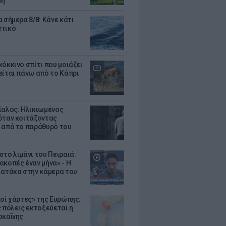
μη
 σήμερα 8/8: Κάνε κάτι
ετικό
κόκκινο σπίτι που μοιάζει
είται πάνω από το Κάπρι
ίαλος: Ηλικιωμένος
όταν κοιτάζοντας
 από το παράθυρό του
στο λιμάνι του Πειραιά:
ακοπές έναν μήνα» - Η
 ατάκα στην κάμερα του
κοί χάρτες» της Ευρώπης:
ς πόλεις εκτοξεύεται η
οκαΐνης