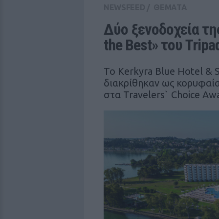
NEWSFEED
/
ΘΕΜΑΤΑ
Δύο ξενοδοχεία της 
the Best» του Trip
Το Kerkyra Blue Hotel & 
διακρίθηκαν ως κορυφαία 
στα Travelers` Choice Awa