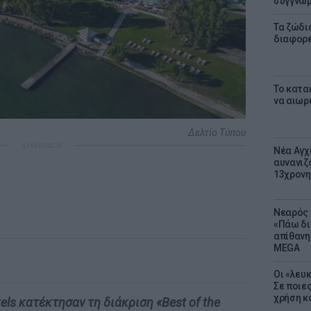
συγγνώ
Τα ζώδια
διαφορ
Το κατα
να αιωρ
Δελτίο Τύπου
ΔΙΑΦΗΜΙΣΗ
Νέα Αγχ
αυνανιζ
13χρονη
Νεαρός 
«Πάω δι
απίθανη
MEGA
Οι «λευ
Σε ποιε
χρήση κ
els κατέκτησαν τη διάκριση «Best of the