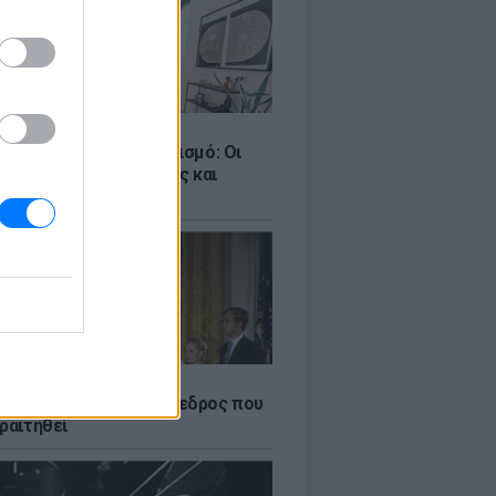
Σ
ροταξικό για τον τουρισμό: Οι
 σε Airbnb, επενδύσεις και
η
Α
δικός Αμερικανός πρόεδρος που
ραιτηθεί