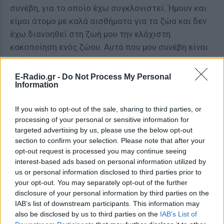
συνέβη, για το οποίο έχω συγκλονιστεί. Ήμουν και
είμαι άτομο με καλά αισθήματα για τα ζώα και δεν
έχω διανοηθεί στη ζωή μου την ελάχιστη
κακοποίηση ενός ζώου. Αυτό που μου συνέβη είναι
πράγματι τραγικό και έχω χάσει τον ύπνο μου και
εγώ και η οικογένειά μου», κατέληξε.
E-Radio.gr -
Do Not Process My Personal
Information
ΔΙΑΦΗΜΙΣΗ
If you wish to opt-out of the sale, sharing to third parties, or
processing of your personal or sensitive information for
targeted advertising by us, please use the below opt-out
section to confirm your selection. Please note that after your
opt-out request is processed you may continue seeing
interest-based ads based on personal information utilized by
us or personal information disclosed to third parties prior to
your opt-out. You may separately opt-out of the further
disclosure of your personal information by third parties on the
IAB’s list of downstream participants. This information may
also be disclosed by us to third parties on the
IAB’s List of