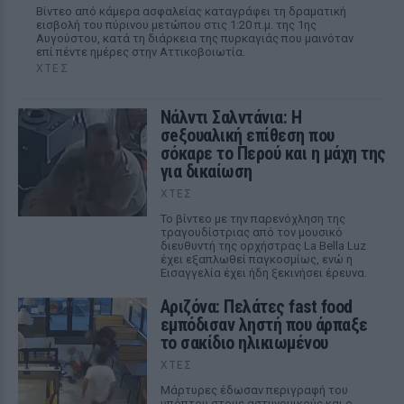
Βίντεο από κάμερα ασφαλείας καταγράφει τη δραματική
εισβολή του πύρινου μετώπου στις 1:20 π.μ. της 1ης
Αυγούστου, κατά τη διάρκεια της πυρκαγιάς που μαινόταν
επί πέντε ημέρες στην Αττικοβοιωτία.
ΧΤΕΣ
Νάλντι Σαλντάνια: Η
σeξουαλική επίθεση που
σόκαρε το Περού και η μάχη της
για δικαίωση
ΧΤΕΣ
Το βίντεο με την παρενόχληση της
τραγουδίστριας από τον μουσικό
διευθυντή της ορχήστρας La Bella Luz
έχει εξαπλωθεί παγκοσμίως, ενώ η
Εισαγγελία έχει ήδη ξεκινήσει έρευνα.
Αριζόνα: Πελάτες fast food
εμπόδισαν ληστή που άρπαξε
το σακίδιο ηλικιωμένου
ΧΤΕΣ
Μάρτυρες έδωσαν περιγραφή του
υπόπτου στους αστυνομικούς και ο