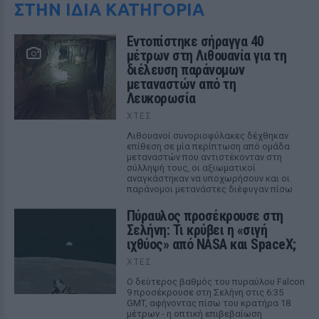
ΣΤΗΝ ΙΔΙΑ ΚΑΤΗΓΟΡΙΑ
Εντοπίστηκε σήραγγα 40
μέτρων στη Λιθουανία για τη
διέλευση παράνομων
μεταναστών από τη
Λευκορωσία
ΧΤΕΣ
Λιθουανοί συνοριοφύλακες δέχθηκαν
επίθεση σε μία περίπτωση από ομάδα
μεταναστών που αντιστέκονταν στη
σύλληψή τους, οι αξιωματικοί
αναγκάστηκαν να υποχωρήσουν και οι
παράνομοι μετανάστες διέφυγαν πίσω
Πύραυλος προσέκρουσε στη
Σελήνη: Τι κρύβει η «σιγή
ιχθύος» από NASA και SpaceX;
ΧΤΕΣ
Ο δεύτερος βαθμός του πυραύλου Falcon
9 προσέκρουσε στη Σελήνη στις 6:35
GMT, αφήνοντας πίσω του κρατήρα 18
μέτρων - η οπτική επιβεβαίωση