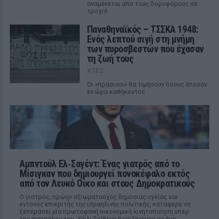
αναμένεται από τους δορυφόρους σε
τροχιά
Παναθηναϊκός – ΤΣΣΚΑ 1948:
Ενός λεπτού σιγή στη μνήμη
των πυροσβεστών που έχασαν
τη ζωή τους
ΧΤΕΣ
Οι «πράσινοι« θα τιμήσουν όσους έπεσαν
εν ώρα καθήκοντος
Αμπντούλ Ελ‑Σαγέντ: Ένας γιατρός από το
Μίσιγκαν που δημιουργεί πονοκέφαλο εκτός
από τον Λευκό Οίκο και στους Δημοκρατικούς
Ο γιατρός, πρώην αξιωματούχος δημόσιας υγείας και
έντονος επικριτής της ισραηλινής πολιτικής, κατάφερε να
ξεπεράσει μία πρωτοφανή οικονομική κινητοποίηση υπέρ
της αντιπάλου του, Χέιλι Στίβενς βασιζόμενος σε ένα