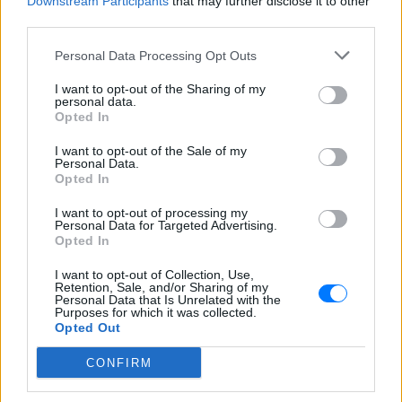
Downstream Participants
that may further disclose it to other
third parties.
Personal Data Processing Opt Outs
I want to opt-out of the Sharing of my
personal data.
Opted In
I want to opt-out of the Sale of my
Personal Data.
Ακολουθήστε το E-Radio.gr στο
Google News
Opted In
και μάθετε πρώτοι
τα πιο hot νέα
.
I want to opt-out of processing my
Personal Data for Targeted Advertising.
Για ακόμη περισσότερα
νέα
, μπείτε στην
ροή
Opted In
ειδήσεων
του E-Daily.gr
I want to opt-out of Collection, Use,
Retention, Sale, and/or Sharing of my
Ακολουθήστε το E-Radio.gr και στο Instagram
Personal Data that Is Unrelated with the
Purposes for which it was collected.
Opted Out
ΔΙΑΦΗΜΙΣΗ
CONFIRM