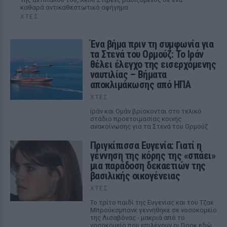
καθαρά αντικαθεστωτικό αφήγημα
ΧΤΕΣ
Ένα βήμα πριν τη συμφωνία για
τα Στενά του Ορμούζ: Το Ιράν
θέλει έλεγχο της εισερχόμενης
ναυτιλίας – Βήματα
αποκλιμάκωσης από ΗΠΑ
ΧΤΕΣ
Ιράν και Ομάν βρίσκονται στο τελικό
στάδιο προετοιμασίας κοινής
ανακοίνωσης για τα Στενά του Ορμούζ
Πριγκίπισσα Ευγενία: Γιατί η
γέννηση της κόρης της «σπάει»
μια παράδοση δεκαετιών της
βασιλικής οικογένειας
ΧΤΕΣ
Το τρίτο παιδί της Ευγενίας και του Τζακ
Μπρούκσμπανκ γεννήθηκε σε νοσοκομείο
της Λισαβόνας - μακριά από το
νοσοκομείο που επιλέγουν οι Γιορκ εδώ