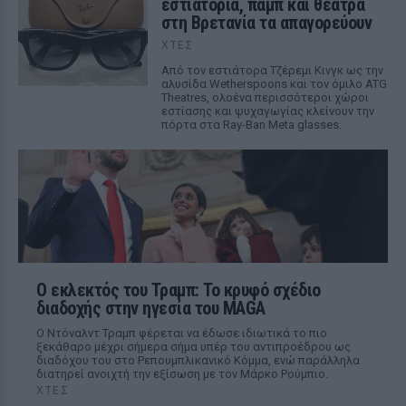
εστιατόρια, παμπ και θέατρα
στη Βρετανία τα απαγορεύουν
ΧΤΕΣ
Από τον εστιάτορα Τζέρεμι Κινγκ ως την
αλυσίδα Wetherspoons και τον όμιλο ATG
Theatres, ολοένα περισσότεροι χώροι
εστίασης και ψυχαγωγίας κλείνουν την
πόρτα στα Ray-Ban Meta glasses.
Ο εκλεκτός του Τραμπ: Το κρυφό σχέδιο
διαδοχής στην ηγεσία του MAGA
Ο Ντόναλντ Τραμπ φέρεται να έδωσε ιδιωτικά το πιο
ξεκάθαρο μέχρι σήμερα σήμα υπέρ του αντιπροέδρου ως
διαδόχου του στο Ρεπουμπλικανικό Κόμμα, ενώ παράλληλα
διατηρεί ανοιχτή την εξίσωση με τον Μάρκο Ρούμπιο.
ΧΤΕΣ