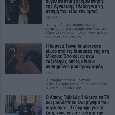
συγκλονιστική εξομολόγηση
της Αγγελικής Ηλιάδη για τη
στιγμή που είδε τον Ιησού
ΣΉΜΕΡΑ
Η τραγουδίστρια περιέγραψε μέσα από
το Instagram μια εμπειρία που λέει πως
έζησε όταν ο γιος της νοσηλευόταν στο
νοσοκομείο της Αρτας.
Η Ιωάννα Τούνη δημοσίευσε
υλικό από τις διακοπές της στη
Μύκονο: Όσο και αν έχω
ταξιδέψει, αυτός είναι ο
αγαπημένος μου προορισμός
ΣΉΜΕΡΑ
Η Instagrammer έδειξε στους
διαδικτυακούς της ακόλουθους εικόνες
από την απόδρασή της
Ο Λάκης Γαβαλάς έκλεισε τα 74
και μοιράστηκε ένα μήνυμα που
συγκίνησε ‑ Τι έγραψε για τη
ζωή, τους γονείς του και την