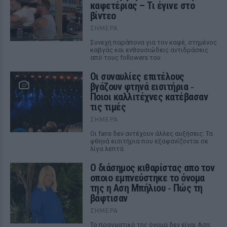
καφετέριας – Τι έγινε στο
βίντεο
ΣΉΜΕΡΑ
Συνεχή παράπονα για τον καφέ, στημένος
καβγάς και ενθουσιώδεις αντιδράσεις
από τους followers του
Οι συναυλίες επιτέλους
βγάζουν φτηνά εισιτήρια ‑
Ποιοι καλλιτέχνες κατέβασαν
τις τιμές
ΣΉΜΕΡΑ
Οι fans δεν αντέχουν άλλες αυξήσεις: Τα
φθηνά εισιτήρια που εξαφανίζονται σε
λίγα λεπτά
Ο διάσημος κιθαρίστας απο τον
οποιο εμπνεύστηκε το όνομα
της η Αση Μπήλιου ‑ Πώς τη
βάφτισαν
ΣΉΜΕΡΑ
Το πραγματικό της όνομα δεν είναι Αση: