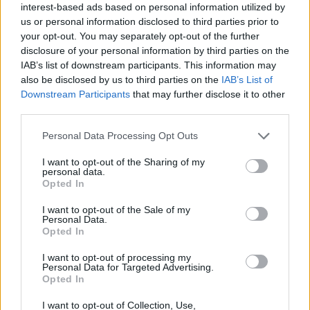
interest-based ads based on personal information utilized by
us or personal information disclosed to third parties prior to
your opt-out. You may separately opt-out of the further
disclosure of your personal information by third parties on the
Ακολουθήστε το E-Radio.gr στο
Google News
IAB’s list of downstream participants. This information may
also be disclosed by us to third parties on the
IAB’s List of
και μάθετε πρώτοι
τα πιο hot νέα
.
Downstream Participants
that may further disclose it to other
third parties.
Διαβάστε περισσότερα θέματα για
Μόδα
,
Ομορφιά
,
Σχέσεις
και φυσικά
Celebrities
στο νέο
Personal Data Processing Opt Outs
Pink.gr
!
I want to opt-out of the Sharing of my
personal data.
Ακολουθήστε το E-Radio.gr και στο Instagram
Opted In
ΔΙΑΦΗΜΙΣΗ
I want to opt-out of the Sale of my
Personal Data.
Opted In
I want to opt-out of processing my
Personal Data for Targeted Advertising.
Opted In
I want to opt-out of Collection, Use,