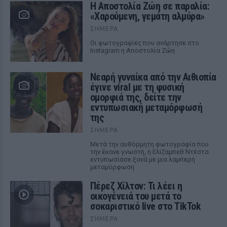
Η Αποστολία Ζώη σε παραλία:
«Χαρούμενη, γεμάτη αλμύρα»
ΣΉΜΕΡΑ
Οι φωτογραφίες που ανάρτησε στο
Instagram η Αποστολία Ζώη
Νεαρή γυναίκα από την Αιθιοπία
έγινε viral με τη φυσική
ομορφιά της, δείτε την
εντυπωσιακή μεταμόρφωσή
της
ΣΉΜΕΡΑ
Μετά την αυθόρμητη φωτογραφία που
την έκανε γνωστή, η Ελίζαμπεθ Ντέστα
εντυπωσίασε ξανά με μια λαμπερή
μεταμόρφωση
Πέρεζ Χίλτον: Τι λέει η
οικογένειά του μετά το
σοκαριστικό live στο TikTok
ΣΉΜΕΡΑ