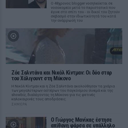
Ο 48χρονος blogger νοσηλεύεται σε
νοσοκομείο μετά το περιστατικό που
έγινε στο σπίτι του - οι δικοί του ζητούν
σεβασμό στην ιδιωτικότητά του κατά
την ανάρρωσή του
Ζόε Σαλντάνα και Νικόλ Κίντμαν: Οι δύο σταρ
του Χόλιγουντ στη Μύκονο
Η Νικόλ Κίντμαν και η Ζόε Σαλντάνα ακολούθησαν τα χνάρια
των μεγαλύτερων αστέρων του παγκόσμιου σινεμά και της
showbiz, διαλέγοντας τη Μύκονο για τις φετινές
καλοκαιρινές τους αποδράσεις.
ΣΉΜΕΡΑ
Ο Γιώργος Μανίκας έστησε
απίθανη φάρσα σε υπάλληλο