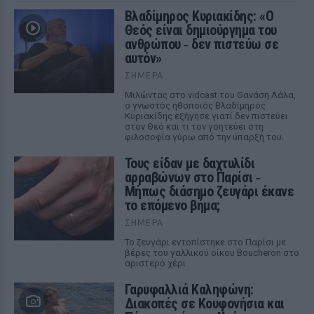
Βλαδίμηρος Κυριακίδης: «Ο
Θεός είναι δημιούργημα του
ανθρώπου ‑ δεν πιστεύω σε
αυτόν»
ΣΉΜΕΡΑ
Μιλώντας στο vidcast του Θανάση Λάλα,
ο γνωστός ηθοποιός Βλαδίμηρος
Κυριακίδης εξήγησε γιατί δεν πιστεύει
στον Θεό και τι τον γοητεύει στη
φιλοσοφία γύρω από την ύπαρξή του.
Τους είδαν με δαχτυλίδι
αρραβώνων στο Παρίσι ‑
Μήπως διάσημο ζευγάρι έκανε
το επόμενο βήμα;
ΣΉΜΕΡΑ
Το ζευγάρι εντοπίστηκε στο Παρίσι με
βέρες του γαλλικού οίκου Boucheron στο
αριστερό χέρι
Γαρυφαλλιά Καληφώνη:
Διακοπές σε Κουφονήσια και