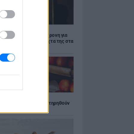
Σ
ισαγγελέα σήμερα η 46χρονη για
θεση στη Marfin - η νύχτα της στα
ήρια της ΓΑΔΑ
τα που μπορουν να διατηρηθούν
ψυγείου το καλοκαίρι