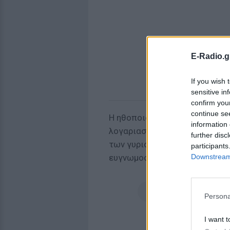
E-Radio.g
If you wish 
sensitive in
confirm you
continue se
Η ηθοποιός, που υποδύθηκε τ
information 
λογαριασμό στο
Instagram
φωτ
further disc
των γυρισμάτων, αφήνοντας έ
participants
Downstream 
ευγνωμοσύνη.
Persona
I want t