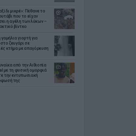
ξίδι μικρέ»: Πέθανε το
ουτάβι που το είχαν
σει η αγέλη των λύκων –
ακτικό βίντεο
 γαμήλια γιορτή για
στο ζευγάρι σε
ές κτήμα με απαγόρευση
υναίκα από την Αιθιοπία
ral με τη φυσική ομορφιά
ίτε την εντυπωσιακή
ρφωσή της