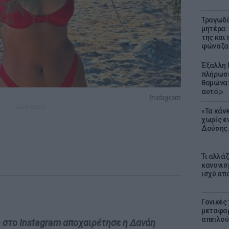
Τραγωδί
μητέρα:
της και 
φώναζαν
Έξαλλη 
πλήρωσε
θαμώνα:
αυτό;»
Instagram
ΔΙΑΦΗΜΙΣΗ
«Τα κάν
χωρίς ε
Δούσης.
Τι αλλά
κανονισ
ισχύ απ
Γονικές 
μεταφορ
απειλού
 στο Instagram αποχαιρέτησε η Δανάη