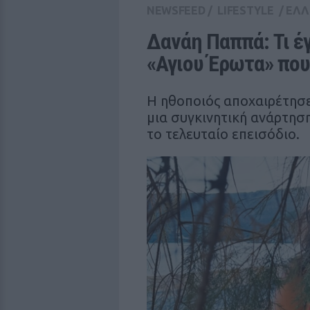
NEWSFEED
/
LIFESTYLE
/
ΕΛΛ
Δανάη Παππά: Τι έγ
«Αγιου Έρωτα» που
Η ηθοποιός αποχαιρέτησε 
μια συγκινητική ανάρτηση
το τελευταίο επεισόδιο.