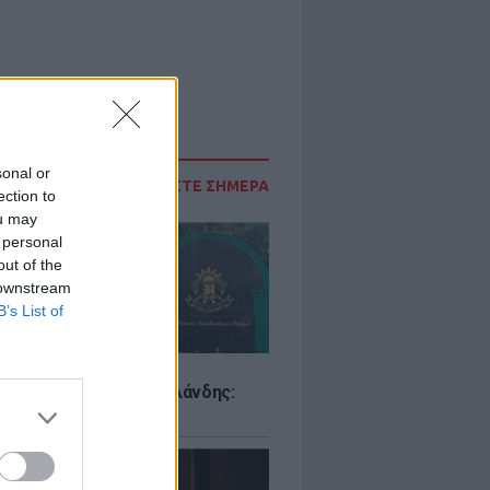
sonal or
ΔΙΑΒΑΣΤΕ ΣΗΜΕΡΑ
ection to
ou may
 personal
out of the
 downstream
B’s List of
Σ
ιό σε σχολείο της Ταϊλάνδης:
ς άνοιξε πυρ