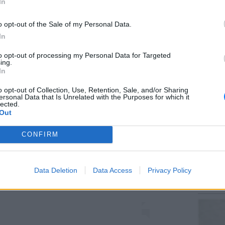
In
o opt-out of the Sale of my Personal Data.
In
ΕΙΔΗΣΕΙ
to opt-out of processing my Personal Data for Targeted
Στον ε
ing.
την επί
In
κρατητ
o opt-out of Collection, Use, Retention, Sale, and/or Sharing
ersonal Data that Is Unrelated with the Purposes for which it
lected.
Out
 στο Instagram.
CONFIRM
ΕΥ ΖΗΝ
Data Deletion
Data Access
Privacy Policy
6 φρού
εκτός 