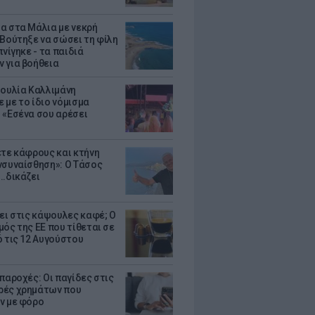
α στα Μάλια με νεκρή
 Βούτηξε να σώσει τη φίλη
πνίγηκε - τα παιδιά
 για βοήθεια
Ιουλία Καλλιμάνη
 με το ίδιο νόμισμα
 «Εσένα σου αρέσει
ετε κάφρους και κτήνη
νσυναίσθηση»: Ο Τάσος
..δικάζει
ζει στις κάψουλες καφέ; Ο
μός της ΕΕ που τίθεται σε
ό τις 12 Αυγούστου
παροχές: Οι παγίδες στις
ές χρημάτων που
ν με φόρο