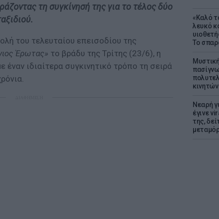
ράζοντας τη συγκίνησή της για το τέλος δύο
«Καλό τα
αξιδιού.
λευκό κ
υιοθετή
βολή του τελευταίου επεισοδίου της
Το σπαρ
γιος Έρωτας»
το βράδυ της Τρίτης (23/6), η
Μυστική
 έναν ιδιαίτερα συγκινητικό τρόπο τη σειρά
πασίγνω
πολυτελ
ρόνια.
κινητών
ΔΙΑΦΗΜΙΣΗ
Νεαρή γ
έγινε vi
της, δε
μεταμό