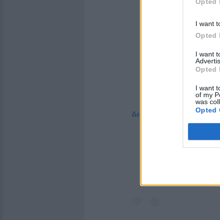
Opted 
I want t
Opted 
I want 
Advertis
Opted 
I want t
of my P
was col
Opted 
Δείτε αυτή τη δημοσίευση