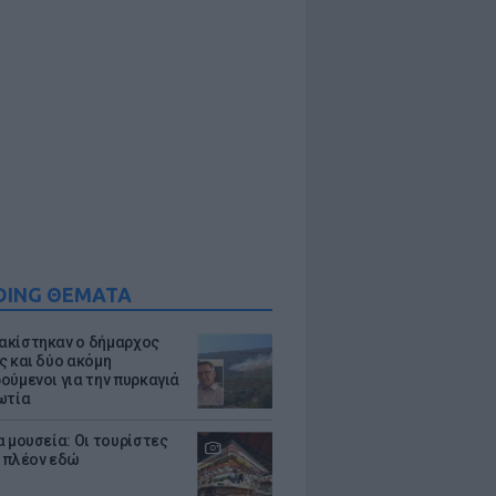
DING ΘΕΜΑΤΑ
κίστηκαν ο δήμαρχος
ς και δύο ακόμη
ούμενοι για την πυρκαγιά
ωτία
α μουσεία: Οι τουρίστες
 πλέον εδώ