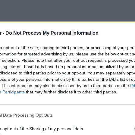
r -
Do Not Process My Personal Information
to opt-out of the sale, sharing to third parties, or processing of your per
formation for targeted advertising by us, please use the below opt-out s
r selection. Please note that after your opt-out request is processed y
eing interest-based ads based on personal information utilized by us or
η
Χλόη
, δημοσίευσε στον προσωπικό της
disclosed to third parties prior to your opt-out. You may separately opt-
ογραφίες και βίντεο από τα παρασκήνια
losure of your personal information by third parties on the IAB’s list of
να μήνυμα γεμάτο νοσταλγία και
. This information may also be disclosed by us to third parties on the
IA
Participants
that may further disclose it to other third parties.
ΕΙΔΗΣΕΙ
Μακελε
Μαθητή
l Data Processing Opt Outs
o opt-out of the Sharing of my personal data.