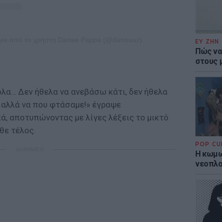
ηκε από το χρήστη Danae Pappa (@danouuz)
ΕΥ ΖΗΝ
Πώς να
στους 
όλα… Δεν ήθελα να ανεβάσω κάτι, δεν ήθελα
 αλλά να που φτάσαμε!» έγραψε
ά, αποτυπώνοντας με λίγες λέξεις το μικτό
θε τέλος.
POP CU
ΔΙΑΦΗΜΙΣΗ
Η κωμω
νεοπλο