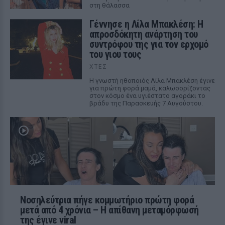
στη θάλασσα
Γέννησε η Λίλα Μπακλέση: Η
απροσδόκητη ανάρτηση του
συντρόφου της για τον ερχομό
του γιου τους
ΧΤΕΣ
Η γνωστή ηθοποιός Λίλα Μπακλέση έγινε
για πρώτη φορά μαμά, καλωσορίζοντας
στον κόσμο ένα υγιέστατο αγοράκι το
βράδυ της Παρασκευής 7 Αυγούστου.
Νοσηλεύτρια πήγε κομμωτήριο πρώτη φορά
μετά από 4 χρόνια – Η απίθανη μεταμόρφωσή
της έγινε viral