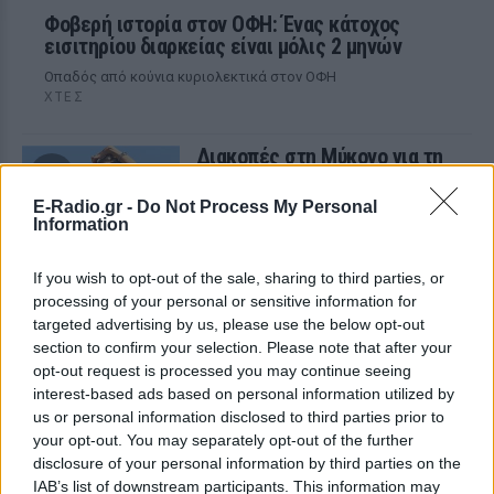
Φοβερή ιστορία στον ΟΦΗ: Ένας κάτοχος
εισιτηρίου διαρκείας είναι μόλις 2 μηνών
Οπαδός από κούνια κυριολεκτικά στον ΟΦΗ
ΧΤΕΣ
Διακοπές στη Μύκονο για τη
Βάλια Χατζηθεοδώρου ‑ οι
φωτογραφίες με μαγιό στην
E-Radio.gr -
Do Not Process My Personal
παραλία
Information
ΧΤΕΣ
If you wish to opt-out of the sale, sharing to third parties, or
Μέσα από ανάρτηση στο Instagram
μοιράστηκε στιγμές από τις
processing of your personal or sensitive information for
καλοκαιρινές της διακοπές στο νησί των
targeted advertising by us, please use the below opt-out
ανέμων
section to confirm your selection. Please note that after your
H Ιωάννα Σιαμπάνη ανέβασε
opt-out request is processed you may continue seeing
φωτογραφίες με τους γιους
interest-based ads based on personal information utilized by
της – Η στιγμή του θηλασμού
us or personal information disclosed to third parties prior to
και οι μέρες χωρίς πρόγραμμα
your opt-out. You may separately opt-out of the further
disclosure of your personal information by third parties on the
ΧΤΕΣ
IAB’s list of downstream participants. This information may