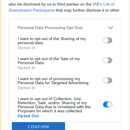
Η πρώην παίκτρια του «My Style Rocks»
also be disclosed by us to third parties on the
IAB’s List of
και ο Τζίμης Σταθοκωστόπουλος
απέκτησαν πρόσφατα το δεύτερο παιδί
Downstream Participants
that may further disclose it to other
τους
third parties.
Στέφανος Τσιτσιπάς: Αγκαλιά
Personal Data Processing Opt Outs
με τη σύντροφό του στην
Ελβετία και κοινή βραδινή
I want to opt-out of the Sharing of my
έξοδος για δείπνο
personal data.
Opted In
ΧΤΕΣ
Ο Έλληνας τενίστας βρίσκεται σε σχέση
I want to opt-out of the Sale of my
με την εικαστικό καταγωγής Σικάγο,
Personal Data.
Κρίστεν Τομς
Opted In
I want to opt-out of processing my
Personal Data for Targeted Advertising.
Opted In
I want to opt-out of Collection, Use,
Retention, Sale, and/or Sharing of my
Personal Data that Is Unrelated with the
Purposes for which it was collected.
Opted Out
Ο Μπρούκλιν Μπέκαμ έβρασε μακαρόνια με
θαλασσινό νερό και δέχτηκε ανελέητο
CONFIRM
τρολάρισμα online