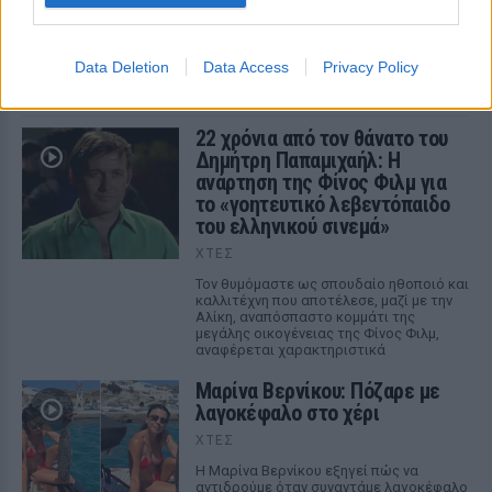
Πολλοί εξέφρασαν απορία για την καταλληλότητα του
νερού, με σχόλια όπως «τα πόδια του δεν ήταν μέσα σε
αυτό;»
Data Deletion
Data Access
Privacy Policy
ΧΤΕΣ
22 χρόνια από τον θάνατο του
Δημήτρη Παπαμιχαήλ: Η
ανάρτηση της Φίνος Φιλμ για
το «γοητευτικό λεβεντόπαιδο
του ελληνικού σινεμά»
ΧΤΕΣ
Τον θυμόμαστε ως σπουδαίο ηθοποιό και
καλλιτέχνη που αποτέλεσε, μαζί με την
Αλίκη, αναπόσπαστο κομμάτι της
μεγάλης οικογένειας της Φίνος Φιλμ,
αναφέρεται χαρακτηριστικά
Μαρίνα Βερνίκου: Πόζαρε με
λαγοκέφαλο στο χέρι
ΧΤΕΣ
Η Μαρίνα Βερνίκου εξηγεί πώς να
αντιδρούμε όταν συναντάμε λαγοκέφαλο