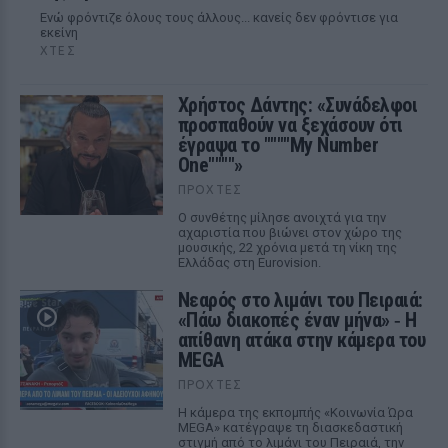
Ενώ φρόντιζε όλους τους άλλους... κανείς δεν φρόντισε για
εκείνη
ΧΤΕΣ
Χρήστος Δάντης: «Συνάδελφοι
προσπαθούν να ξεχάσουν ότι
έγραψα το """"My Number
One""""»
ΠΡΟΧΤΈΣ
Ο συνθέτης μίλησε ανοιχτά για την
αχαριστία που βιώνει στον χώρο της
μουσικής, 22 χρόνια μετά τη νίκη της
Ελλάδας στη Eurovision.
Νεαρός στο λιμάνι του Πειραιά:
«Πάω διακοπές έναν μήνα» ‑ Η
απίθανη ατάκα στην κάμερα του
MEGA
ΠΡΟΧΤΈΣ
Η κάμερα της εκπομπής «Κοινωνία Ώρα
MEGA» κατέγραψε τη διασκεδαστική
στιγμή από το λιμάνι του Πειραιά, την