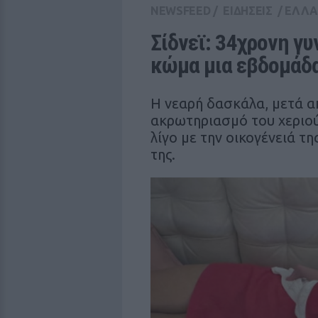
NEWSFEED
/
ΕΙΔΗΣΕΙΣ
/
ΕΛΛ
Σίδνεϊ: 34χρονη γυ
κώμα μια εβδομάδα
Η νεαρή δασκάλα, μετά α
ακρωτηριασμό του χεριού
λίγο με την οικογένειά τ
της.