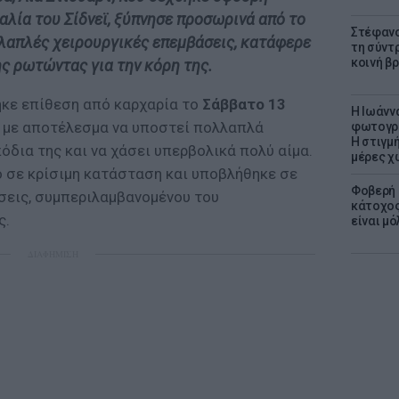
αλία του Σίδνεϊ, ξύπνησε προσωρινά από το
Στέφανο
λαπλές χειρουργικές επεμβάσεις, κατάφερε
τη σύντ
κοινή β
ης ρωτώντας για την κόρη της.
ηκε επίθεση από καρχαρία το
Σάββατο 13
H Ιωάνν
, με αποτέλεσμα να υποστεί πολλαπλά
φωτογρα
Η στιγμή
όδια της και να χάσει υπερβολικά πολύ αίμα.
μέρες χ
 σε κρίσιμη κατάσταση και υποβλήθηκε σε
Φοβερή 
σεις, συμπεριλαμβανομένου του
κάτοχος
ς.
είναι μό
ΔΙΑΦΗΜΙΣΗ