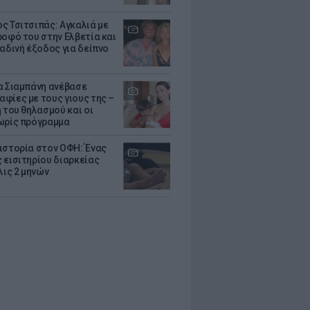
ς Τσιτσιπάς: Αγκαλιά με
ροφό του στην Ελβετία και
ραδινή έξοδος για δείπνο
α Σιαμπάνη ανέβασε
φίες με τους γιους της –
 του θηλασμού και οι
ωρίς πρόγραμμα
ιστορία στον ΟΦΗ: Ένας
 εισιτηρίου διαρκείας
λις 2 μηνών