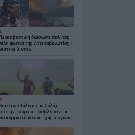
Σ
Πυροσβεστική διέσωσε πολίτες
γάλη φωτιά της Αττικοβοιωτίας -
νιστικά βίντεο
Σ
ύθητο συμβόλαιο του Σαλάχ
ν στην Τουρκία: Προβλέπονται
ια κομμωτήρια και... χαρτί υγείας