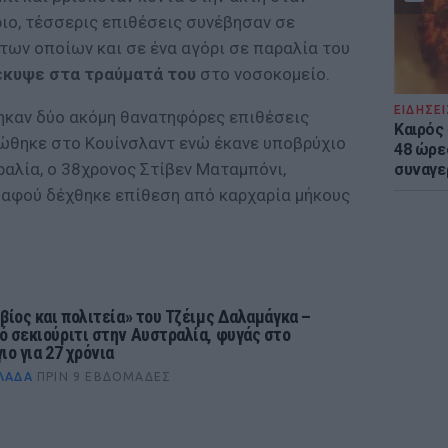
ριο, τέσσερις επιθέσεις συνέβησαν σε
των οποίων και σε ένα αγόρι σε παραλία του
έκυψε στα τραύματά του
στο νοσοκομείο.
ΕΙΔΗΣΕΙ
ηκαν δύο ακόμη θανατηφόρες επιθέσεις
Καιρός 
ώθηκε στο Κουίνσλαντ ενώ έκανε υποβρύχιο
48 ώρε
αλία, ο 38χρονος Στίβεν Ματαμπόνι,
συναγε
 αφού δέχθηκε επίθεση από καρχαρία μήκους
«βίος και πολιτεία» του Τζέιμς Δαλαμάγκα –
ό σεκιούριτι στην Αυστραλία, φυγάς στο
ιο για 27 χρόνια
ΛΆΔΑ
ΠΡΙΝ 9 ΕΒΔΟΜΆΔΕΣ