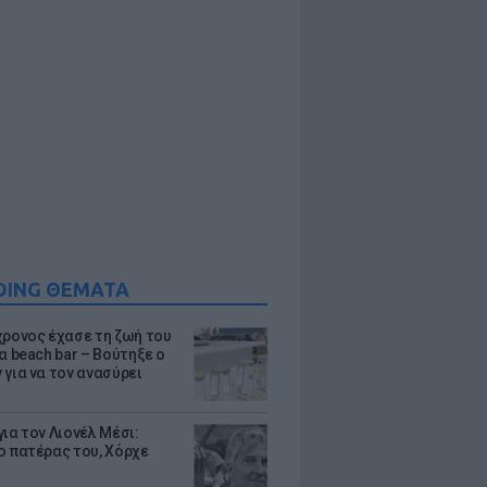
DING ΘΕΜΑΤΑ
χρονος έχασε τη ζωή του
α beach bar – Βούτηξε ο
 για να τον ανασύρει
ια τον Λιονέλ Μέσι:
ο πατέρας του, Χόρχε