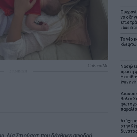
Ουκρανί
να οδηγε
επιστράτ
«busific
Το νέο 
κλεφτώ
GoFundMe
Νοσηλεύ
πρώτη φ
ΔΙΑΦΗΜΙΣΗ
Η απίθα
έγινε vir
Διακοπέ
Βάλια Χ
φωτογρα
παραλί
Ατύχημα 
στην Κέ
δυνατό
α, Λία Στιούαρτ, που δέχθηκε σφοδρή