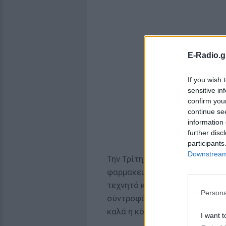
E-Radio.g
If you wish 
sensitive in
confirm you
continue se
information 
further disc
participants
Downstream 
Την Τρίτη, ο αδελφός της ανα
φαρμακευτική αγωγή της, επιτ
τεχνητό κώμα. Τα πρώτα της 
Persona
σύντροφό της, που βρίσκονταν
καλά η κόρη της.
I want t