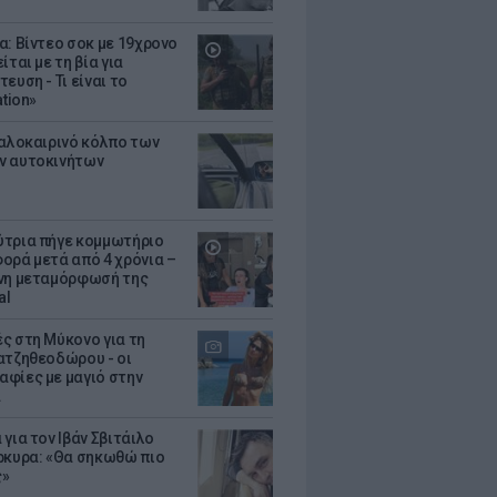
α: Βίντεο σοκ με 19χρονο
ίται με τη βία για
ευση - Τι είναι το
ation»
καλοκαιρινό κόλπο των
ν αυτοκινήτων
τρια πήγε κομμωτήριο
ορά μετά από 4 χρόνια –
νη μεταμόρφωσή της
al
ς στη Μύκονο για τη
ατζηθεοδώρου - οι
φίες με μαγιό στην
α
για τον Ιβάν Σβιτάιλο
ρκυρα: «Θα σηκωθώ πιο
ς»