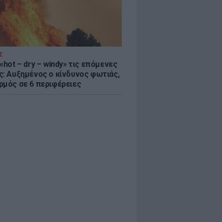
Σ
«hot – dry – windy» τις επόμενες
ς: Αυξημένος ο κίνδυνος φωτιάς,
ρμός σε 6 περιφέρειες