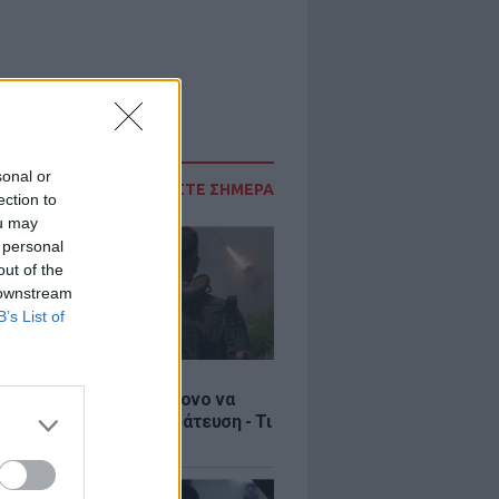
sonal or
ΔΙΑΒΑΣΤΕ ΣΗΜΕΡΑ
ection to
ou may
 personal
out of the
 downstream
B’s List of
Σ
ία: Βίντεο σοκ με 19χρονο να
αι με τη βία για επιστράτευση - Τι
ο «busification»