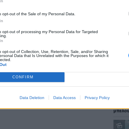
In
o opt-out of the Sale of my Personal Data.
από ό,τι περίμενε κανείς και για εμάς
In
όσα τόσοι πολλοί από εμάς ελπίζαμε και
νη εβδομάδα», έγραψε ο Τζόσουα Στιούαρτ
to opt-out of processing my Personal Data for Targeted
ΕΙΔΗΣΕΙ
ing.
τους υποστηρικτές της αδερφής του.
Καύσιμ
In
2 ευρώ
παραμένει στη μονάδα εντατικής
αργού 
o opt-out of Collection, Use, Retention, Sale, and/or Sharing
ersonal Data that Is Unrelated with the Purposes for which it
ληθεί σε πέντε επεμβάσεις την περασμένη
lected.
Out
 είναι προγραμματισμένες για τις επόμενες.
στά της, αλλά αυτό είναι ένα τόσο θετικό
CONFIRM
ίδα για τη μακροπρόθεσμη ανάρρωσή της»,
Data Deletion
Data Access
Privacy Policy
ΕΙΔΗΣΕΙ
ΔΙΑΦΗΜΙΣΗ
Ιστορι
μπελού