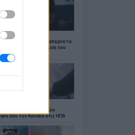
Σ
α «φωτιά»: Η βενζίνη ξεπερνά τα
 το λίτρο παρά την πτώση του
πετρελαίου διεθνώς
Σ
κή μεταφορά 30 φαλαινών
γκα από τον Καναδά στις ΗΠΑ