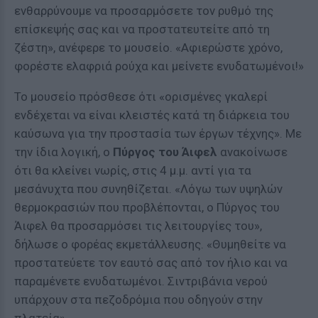
ενθαρρύνουμε να προσαρμόσετε τον ρυθμό της
επίσκεψής σας και να προστατευτείτε από τη
ζέστη», ανέφερε το μουσείο. «Αφιερώστε χρόνο,
φορέστε ελαφριά ρούχα και μείνετε ενυδατωμένοι!»
Το μουσείο πρόσθεσε ότι «ορισμένες γκαλερί
ενδέχεται να είναι κλειστές κατά τη διάρκεια του
καύσωνα για την προστασία των έργων τέχνης». Με
την ίδια λογική, ο
Πύργος του Άιφελ
ανακοίνωσε
ότι θα κλείνει νωρίς, στις 4 μ.μ. αντί για τα
μεσάνυχτα που συνηθίζεται. «Λόγω των υψηλών
θερμοκρασιών που προβλέπονται, ο Πύργος του
Άιφελ θα προσαρμόσει τις λειτουργίες του»,
δήλωσε ο φορέας εκμετάλλευσης. «Θυμηθείτε να
προστατεύετε τον εαυτό σας από τον ήλιο και να
παραμένετε ενυδατωμένοι. Σιντριβάνια νερού
υπάρχουν στα πεζοδρόμια που οδηγούν στην