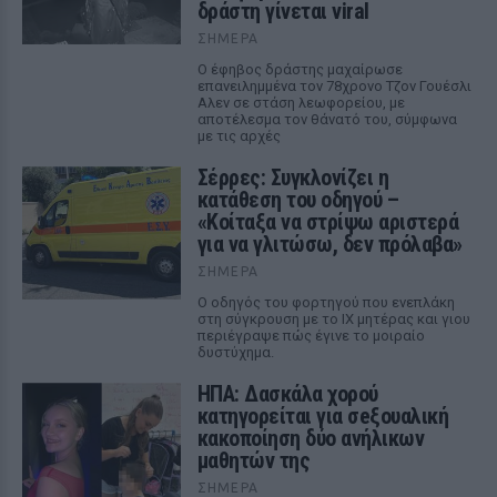
δράστη γίνεται viral
ΣΉΜΕΡΑ
Ο έφηβος δράστης μαχαίρωσε
επανειλημμένα τον 78χρονο Τζον Γουέσλι
Αλεν σε στάση λεωφορείου, με
αποτέλεσμα τον θάνατό του, σύμφωνα
με τις αρχές
Σέρρες: Συγκλονίζει η
κατάθεση του οδηγού –
«Κοίταξα να στρίψω αριστερά
για να γλιτώσω, δεν πρόλαβα»
ΣΉΜΕΡΑ
Ο οδηγός του φορτηγού που ενεπλάκη
στη σύγκρουση με το ΙΧ μητέρας και γιου
περιέγραψε πώς έγινε το μοιραίο
δυστύχημα.
ΗΠΑ: Δασκάλα χορού
κατηγορείται για σeξουαλική
κακοποίηση δύο ανήλικων
μαθητών της
ΣΉΜΕΡΑ