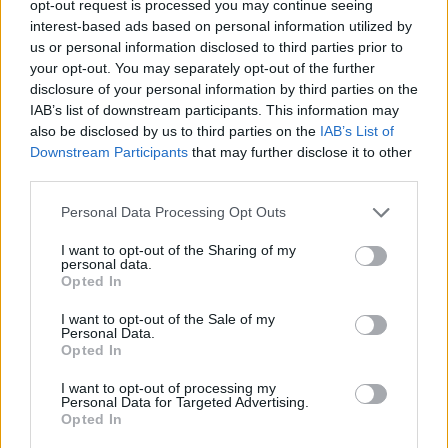
opt-out request is processed you may continue seeing
Σαχάρα
, επεκτείνεται πλέον και προς την Ανατολική
interest-based ads based on personal information utilized by
Ευρώπη. Η Ολλανδία εφαρμόζει πορτοκαλί κώδικα,
us or personal information disclosed to third parties prior to
με την εθνική σιδηροδρομική εταιρεία να μειώνει
your opt-out. You may separately opt-out of the further
δρομολόγια λόγω των υψηλών θερμοκρασιών, ενώ
disclosure of your personal information by third parties on the
IAB’s list of downstream participants. This information may
Πολωνία, Κροατία και Ουγγαρία προετοιμάζονται
also be disclosed by us to third parties on the
IAB’s List of
για ακραίες θερμοκρασίες που αναμένεται να
Downstream Participants
that may further disclose it to other
καταρρίψουν κάθε προηγούμενο ρεκόρ.
third parties.
Σύμφωνα με την
Υπηρεσία Κλιματικής Αλλαγής
Personal Data Processing Opt Outs
Copernicus
της
Ευρωπαϊκής Ένωσης
, η Ευρώπη είναι
I want to opt-out of the Sharing of my
η ήπειρος που θερμαίνεται ταχύτερα παγκοσμίως,
personal data.
Opted In
με ρυθμό ανόδου διπλάσιο από τον παγκόσμιο μέσο
όρο από τη δεκαετία του 1980. Οι ειδικοί τονίζουν
I want to opt-out of the Sale of my
Personal Data.
ότι τα κέντρα ψύξης και οι υποδομές
Opted In
ανθεκτικότητας αποτελούν μόνο προσωρινά μέτρα,
I want to opt-out of processing my
και ότι η μόνη ουσιαστική λύση παραμένει η ριζική
Personal Data for Targeted Advertising.
αντιμετώπιση της κλιματικής αλλαγής.
Opted In