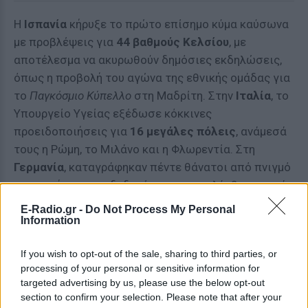
Η
Ισπανία
κήρυξε το πρώτο επίσημο κύμα καύσωνα
με προβλέψεις για
44 βαθμούς Κελσίου
, με
αποτέλεσμα να ακυρωθούν δημόσιες εκδηλώσεις,
όπως η προβολή του αγώνα της εθνικής ομάδας για
το
Παγκόσμιο Κύπελλο
στη Μαδρίτη. Στην
Ιταλία
, το
Υπουργείο Υγείας εξέδωσε κόκκινες
προειδοποιήσεις για
16 μεγάλες πόλεις
, ανάμεσά
τους η Ρώμη, το Μιλάνο και η Φλωρεντία. Στη
Γερμανία
, καταγράφηκαν πέντε θάνατοι από πνιγμό
σε ατυχήματα συνδεδεμένα με την κολύμβηση κατά
τη διάρκεια του καύσωνα.
E-Radio.gr -
Do Not Process My Personal
Information
Επεκτείνεται προς την Ανατολική Ευρώπη
— Η κλιματική αλλαγή στο επίκεντρο
If you wish to opt-out of the sale, sharing to third parties, or
processing of your personal or sensitive information for
Το φαινόμενο, που οφείλεται σε συστήματα υψηλής
targeted advertising by us, please use the below opt-out
πίεσης τα οποία παγιδεύουν τον θερμό αέρα από τη
section to confirm your selection. Please note that after your