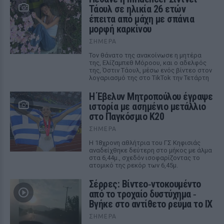
Τάουλ σε ηλικία 26 ετών
έπειτα από μάχη με σπάνια
μορφή καρκίνου
ΣΉΜΕΡΑ
Τον θάνατο της ανακοίνωσε η μητέρα
της, Ελίζαμπεθ Μόροου, και ο αδελφός
της, Όστιν Τάουλ, μέσω ενός βίντεο στον
λογαριασμό της στο TikTok την Τετάρτη
Η Έβελυν Μητροπούλου έγραψε
ιστορία με ασημένιο μετάλλιο
στο Παγκόσμιο Κ20
ΣΉΜΕΡΑ
Η 18χρονη αθλήτρια του ΓΣ Κηφισιάς
αναδείχθηκε δεύτερη στο μήκος με άλμα
στα 6,44μ., σχεδόν ισοφαρίζοντας το
ατομικό της ρεκόρ των 6,45μ.
Σέρρες: Βίντεο‑ντοκουμέντο
από το τροχαίο δυστύχημα ‑
Βγήκε στο αντίθετο ρεύμα το ΙΧ
ΣΉΜΕΡΑ