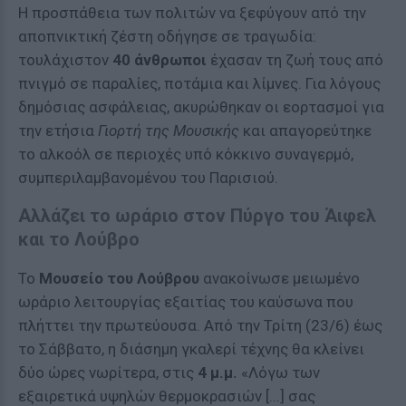
Η προσπάθεια των πολιτών να ξεφύγουν από την
αποπνικτική ζέστη οδήγησε σε τραγωδία:
τουλάχιστον
40 άνθρωποι
έχασαν τη ζωή τους από
πνιγμό σε παραλίες, ποτάμια και λίμνες. Για λόγους
δημόσιας ασφάλειας, ακυρώθηκαν οι εορτασμοί για
την ετήσια
Γιορτή της Μουσικής
και απαγορεύτηκε
το αλκοόλ σε περιοχές υπό κόκκινο συναγερμό,
συμπεριλαμβανομένου του Παρισιού.
Αλλάζει το ωράριο στον Πύργο του Άιφελ
και το Λούβρο
Το
Μουσείο του Λούβρου
ανακοίνωσε μειωμένο
ωράριο λειτουργίας εξαιτίας του καύσωνα που
πλήττει την πρωτεύουσα. Από την Τρίτη (23/6) έως
το Σάββατο, η διάσημη γκαλερί τέχνης θα κλείνει
δύο ώρες νωρίτερα, στις
4 μ.μ.
«Λόγω των
εξαιρετικά υψηλών θερμοκρασιών [...] σας