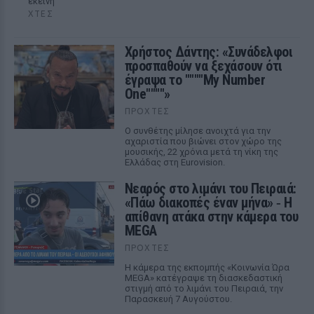
εκείνη
ΧΤΕΣ
Χρήστος Δάντης: «Συνάδελφοι
προσπαθούν να ξεχάσουν ότι
έγραψα το """"My Number
One""""»
ΠΡΟΧΤΈΣ
Ο συνθέτης μίλησε ανοιχτά για την
αχαριστία που βιώνει στον χώρο της
μουσικής, 22 χρόνια μετά τη νίκη της
Ελλάδας στη Eurovision.
Νεαρός στο λιμάνι του Πειραιά:
«Πάω διακοπές έναν μήνα» ‑ Η
απίθανη ατάκα στην κάμερα του
MEGA
ΠΡΟΧΤΈΣ
Η κάμερα της εκπομπής «Κοινωνία Ώρα
MEGA» κατέγραψε τη διασκεδαστική
στιγμή από το λιμάνι του Πειραιά, την
Παρασκευή 7 Αυγούστου.