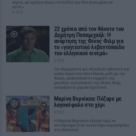
νερού, με σχόλια όπως «τα πόδια του δεν ήταν μέσα σε
αυτό;»
ΧΤΕΣ
22 χρόνια από τον θάνατο του
Δημήτρη Παπαμιχαήλ: Η
ανάρτηση της Φίνος Φιλμ για
το «γοητευτικό λεβεντόπαιδο
του ελληνικού σινεμά»
ΧΤΕΣ
Τον θυμόμαστε ως σπουδαίο ηθοποιό και
καλλιτέχνη που αποτέλεσε, μαζί με την
Αλίκη, αναπόσπαστο κομμάτι της
μεγάλης οικογένειας της Φίνος Φιλμ,
αναφέρεται χαρακτηριστικά
Μαρίνα Βερνίκου: Πόζαρε με
λαγοκέφαλο στο χέρι
ΧΤΕΣ
Η Μαρίνα Βερνίκου εξηγεί πώς να
αντιδρούμε όταν συναντάμε λαγοκέφαλο
στη θάλασσα