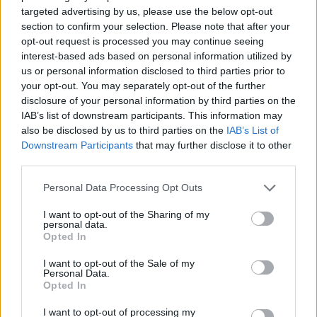
targeted advertising by us, please use the below opt-out
section to confirm your selection. Please note that after your
opt-out request is processed you may continue seeing
interest-based ads based on personal information utilized by
ΔΕΙΤΕ ΕΠΙΣΗΣ
us or personal information disclosed to third parties prior to
your opt-out. You may separately opt-out of the further
ΣΤΗΝ ΙΔΙΑ ΚΑΤΗΓΟΡΙΑ
disclosure of your personal information by third parties on the
IAB’s list of downstream participants. This information may
Η Γαρυφαλλιά Καληφώνη στην
also be disclosed by us to third parties on the
IAB’s List of
Πάρο με μαύρο μπικίνι ‑ δείτε
Downstream Participants
that may further disclose it to other
τις πόζες της
third parties.
ΣΉΜΕΡΑ
Personal Data Processing Opt Outs
Το μοντέλο μοιράστηκε φωτογραφίες
από τις καλοκαιρινές της διακοπές στο
I want to opt-out of the Sharing of my
νησί των Κυκλάδων
personal data.
Opted In
Ιωάννα Τούνη: «Έβγαλα όλο το
βράδυ στο νοσοκομείο με ορούς
I want to opt-out of the Sale of my
και αντιβιώσεις»
Personal Data.
Opted In
ΣΉΜΕΡΑ
Η επιχειρηματίας έπαθε τροφική
I want to opt-out of processing my