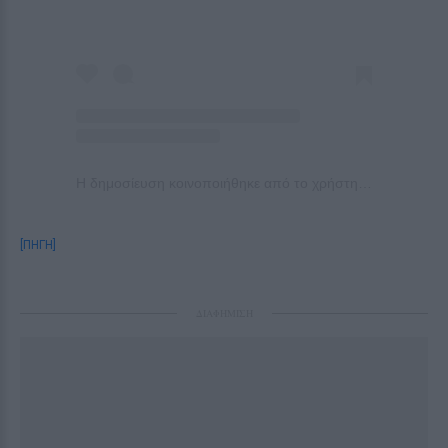
Η δημοσίευση κοινοποιήθηκε από το χρήστη TyC Sports (@tycsports)
[ΠΗΓΗ]
ΔΙΑΦΗΜΙΣΗ