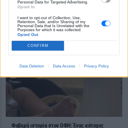
Personal Data for Targeted Advertising.
δηλητηρίαση και μοιράστηκε με τους
followers της στο Instagram τις δύσκολες
Opted In
ώρες που πέρασε.
I want to opt-out of Collection, Use,
Ατύχημα για τον Ιβάν Σβιτάιλο
Retention, Sale, and/or Sharing of my
Personal Data that Is Unrelated with the
στην Κέρκυρα: «Θα σηκωθώ πιο
Purposes for which it was collected.
δυνατός»
Opted Out
ΧΤΕΣ
CONFIRM
Ο ηθοποιός και χορευτής μοιράστηκε
στο Instagram μια φωτογραφία από
πρόσφατη εξέτασή του, με ένα μήνυμα
θάρρους
Data Deletion
Data Access
Privacy Policy
Φοβερή ιστορία στον ΟΦΗ: Ένας κάτοχος