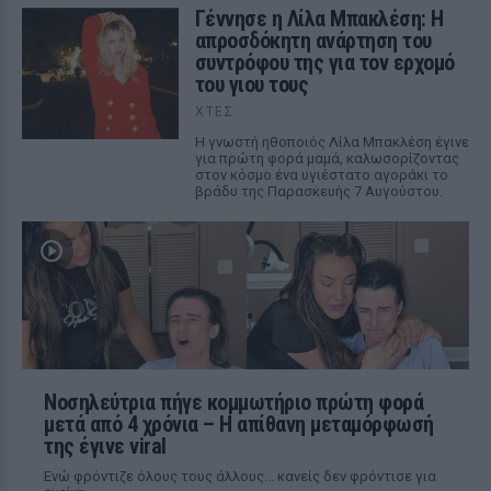
Γέννησε η Λίλα Μπακλέση: Η
απροσδόκητη ανάρτηση του
συντρόφου της για τον ερχομό
του γιου τους
ΧΤΕΣ
Η γνωστή ηθοποιός Λίλα Μπακλέση έγινε
για πρώτη φορά μαμά, καλωσορίζοντας
στον κόσμο ένα υγιέστατο αγοράκι το
βράδυ της Παρασκευής 7 Αυγούστου.
Νοσηλεύτρια πήγε κομμωτήριο πρώτη φορά
μετά από 4 χρόνια – Η απίθανη μεταμόρφωσή
της έγινε viral
Ενώ φρόντιζε όλους τους άλλους... κανείς δεν φρόντισε για