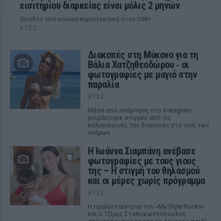
εισιτηρίου διαρκείας είναι μόλις 2 μηνών
Οπαδός από κούνια κυριολεκτικά στον ΟΦΗ
ΧΤΕΣ
Διακοπές στη Μύκονο για τη
Βάλια Χατζηθεοδώρου ‑ οι
φωτογραφίες με μαγιό στην
παραλία
ΧΤΕΣ
Μέσα από ανάρτηση στο Instagram
μοιράστηκε στιγμές από τις
καλοκαιρινές της διακοπές στο νησί των
ανέμων
H Ιωάννα Σιαμπάνη ανέβασε
φωτογραφίες με τους γιους
της – Η στιγμή του θηλασμού
και οι μέρες χωρίς πρόγραμμα
ΧΤΕΣ
Η πρώην παίκτρια του «My Style Rocks»
και ο Τζίμης Σταθοκωστόπουλος