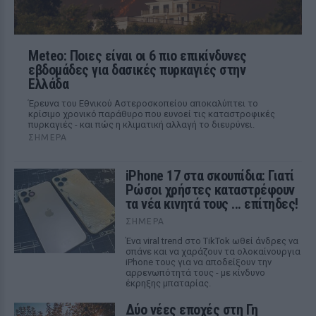
Meteo: Ποιες είναι οι 6 πιο επικίνδυνες
εβδομάδες για δασικές πυρκαγιές στην
Ελλάδα
Έρευνα του Εθνικού Αστεροσκοπείου αποκαλύπτει το
κρίσιμο χρονικό παράθυρο που ευνοεί τις καταστροφικές
πυρκαγιές - και πώς η κλιματική αλλαγή το διευρύνει.
ΣΉΜΕΡΑ
iPhone 17 στα σκουπίδια: Γιατί
Ρώσοι χρήστες καταστρέφουν
τα νέα κινητά τους ... επίτηδες!
ΣΉΜΕΡΑ
Ένα viral trend στο TikTok ωθεί άνδρες να
σπάνε και να χαράζουν τα ολοκαίνουργια
iPhone τους για να αποδείξουν την
αρρενωπότητά τους - με κίνδυνο
έκρηξης μπαταρίας.
Δύο νέες εποχές στη Γη