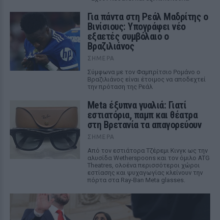
Για πάντα στη Ρεάλ Μαδρίτης ο
Βινίσιους: Υπογράφει νέο
εξαετές συμβόλαιο ο
Βραζιλιάνος
ΣΉΜΕΡΑ
Σύμφωνα με τον Φαμπρίτσιο Ρομάνο ο
Βραζιλιάνος είναι έτοιμος να αποδεχτεί
την πρόταση της Ρεάλ
Meta έξυπνα γυαλιά: Γιατί
εστιατόρια, παμπ και θέατρα
στη Βρετανία τα απαγορεύουν
ΣΉΜΕΡΑ
Από τον εστιάτορα Τζέρεμι Κινγκ ως την
αλυσίδα Wetherspoons και τον όμιλο ATG
Theatres, ολοένα περισσότεροι χώροι
εστίασης και ψυχαγωγίας κλείνουν την
πόρτα στα Ray-Ban Meta glasses.