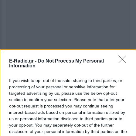
E-Radio.gr -
Do Not Process My Personal
Information
If you wish to opt-out of the sale, sharing to third parties, or
processing of your personal or sensitive information for
targeted advertising by us, please use the below opt-out
section to confirm your selection. Please note that after your
Ακολουθήστε το E-Radio.gr στο
Google News
opt-out request is processed you may continue seeing
και μάθετε πρώτοι
τα πιο hot νέα
.
interest-based ads based on personal information utilized by
us or personal information disclosed to third parties prior to
Για ακόμη περισσότερα
νέα
, μπείτε στην
ροή
your opt-out. You may separately opt-out of the further
disclosure of your personal information by third parties on the
ειδήσεων
του E-Daily.gr