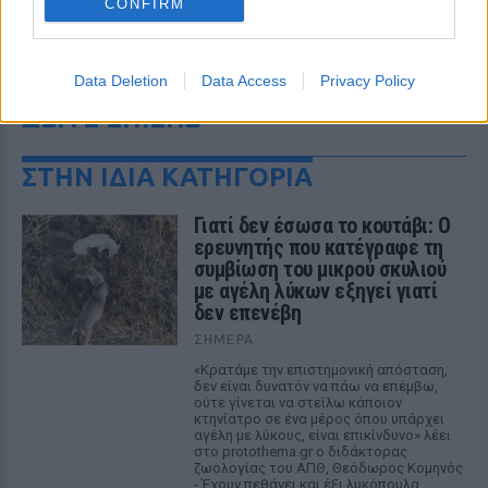
CONFIRM
Data Deletion
Data Access
Privacy Policy
ΔΕΙΤΕ ΕΠΙΣΗΣ
ΣΤΗΝ ΙΔΙΑ ΚΑΤΗΓΟΡΙΑ
Γιατί δεν έσωσα το κουτάβι: Ο
ερευνητής που κατέγραφε τη
συμβίωση του μικρού σκυλιού
με αγέλη λύκων εξηγεί γιατί
δεν επενέβη
ΣΉΜΕΡΑ
«Κρατάμε την επιστημονική απόσταση,
δεν είναι δυνατόν να πάω να επέμβω,
ούτε γίνεται να στείλω κάποιον
κτηνίατρο σε ένα μέρος όπου υπάρχει
αγέλη με λύκους, είναι επικίνδυνο» λέει
στο protothema.gr ο διδάκτορας
ζωολογίας του ΑΠΘ, Θεόδωρος Κομηνός
- Έχουν πεθάνει και έξι λυκόπουλα