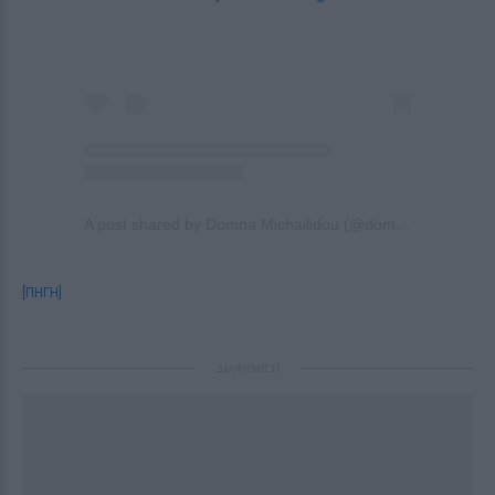
A post shared by Domna Michailidou (@domna_michailidou)
[ΠΗΓΗ]
ΔΙΑΦΗΜΙΣΗ