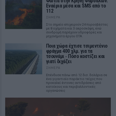
Φωτιά στην Κρήνη Φαρσάλων:
Εναέρια μέσα και SMS από το
112
ΣΉΜΕΡΑ
Στο σημείο επιχειρούν 24 πυροσβέστες
με 8 οχήματα και 3 αεροσκάφη, ενώ
συνδρομή παρέχουν υδροφόρες και
μηχανήματα έργου ΟΤΑ.
Ποια χώρα έχτισε τσιμεντένιο
φράγμα 400 χλμ. για τα
τσουνάμι ‑ Πόσο κοστίζει και
γιατί διχάζει
ΣΉΜΕΡΑ
Επένδυσε πάνω από 12 δισ. δολάρια σε
ένα γιγαντιαίο παράκτιο τείχος που
προκαλεί έντονες αντιδράσεις από
κατοίκους και περιβαλλοντικές
οργανώσεις