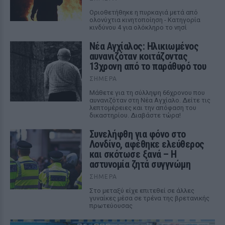
Οριοθετήθηκε η πυρκαγιά μετά από
ολονύχτια κινητοποίηση - Κατηγορία
κινδύνου 4 για ολόκληρο το νησί
Νέα Αγχίαλος: Ηλικιωμένος
αυνανιζόταν κοιτάζοντας
13χρονη από το παράθυρό του
ΣΉΜΕΡΑ
Μάθετε για τη σύλληψη 66χρονου που
αυνανιζόταν στη Νέα Αγχίαλο. Δείτε τις
λεπτομέρειες και την απόφαση του
δικαστηρίου. Διαβάστε τώρα!
Συνελήφθη για φόνο στο
Λονδίνο, αφέθηκε ελεύθερος
και σκότωσε ξανά – Η
αστυνομία ζητά συγγνώμη
ΣΉΜΕΡΑ
Στο μεταξύ είχε επιτεθεί σε άλλες
γυναίκες μέσα σε τρένα της βρετανικής
πρωτεύουσας