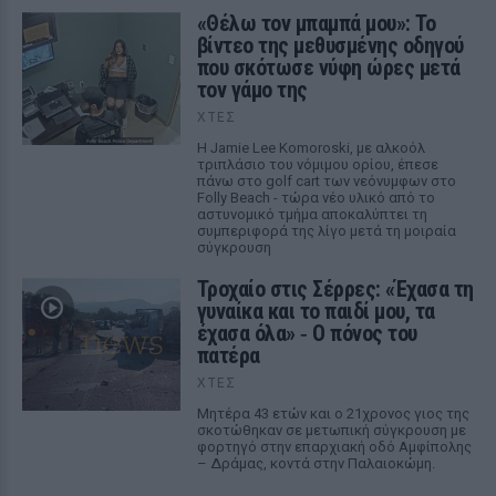
«Θέλω τον μπαμπά μου»: Το
βίντεο της μεθυσμένης οδηγού
που σκότωσε νύφη ώρες μετά
τον γάμο της
ΧΤΕΣ
Η Jamie Lee Komoroski, με αλκοόλ
τριπλάσιο του νόμιμου ορίου, έπεσε
πάνω στο golf cart των νεόνυμφων στο
Folly Beach - τώρα νέο υλικό από το
αστυνομικό τμήμα αποκαλύπτει τη
συμπεριφορά της λίγο μετά τη μοιραία
σύγκρουση
Τροχαίο στις Σέρρες: «Έχασα τη
γυναίκα και το παιδί μου, τα
έχασα όλα» ‑ Ο πόνος του
πατέρα
ΧΤΕΣ
Μητέρα 43 ετών και ο 21χρονος γιος της
σκοτώθηκαν σε μετωπική σύγκρουση με
φορτηγό στην επαρχιακή οδό Αμφίπολης
– Δράμας, κοντά στην Παλαιοκώμη.