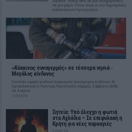
λιμάνια - πάνω από 56.000 αναχωρήσεις
σε μία μέρα. Ποιοι είναι οι πιο δημοφιλείς
καλοκαιρινοί προορισμοί;
«Κόκκινος συναγερμός» σε τέσσερα νησιά ‑
Μεγάλος κίνδυνος
Για πολύ υψηλό κίνδυνο πυρκαγιάς (κατηγορία κινδύνου 4)
προειδοποιεί η Πολιτική Προστασία σήμερα, Σάββατο (8/8),
σε 4 νησιά.
ΣΉΜΕΡΑ
Σητεία: Υπό έλεγχο η φωτιά
στα Αχλάδια – Σε επιφυλακή η
Κρήτη για νέες πυρκαγιές
ΣΉΜΕΡΑ