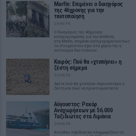
Marfin: Επιμένει ο δικηγόρος
της 46χρονης για την
ταυτοποίηση
ΣΉΜΕΡΑ
Ο δικηγόρος της 46χρονης
κατηγορούμενης για την επίθεση
στη Marfin, επιμένει κατηγορηματικά πως
τα στοιχεία που έχει στα χέρια της η
αστυνομία δεν στέκουν.
Καιρός: Πού θα «χτυπήσει» η
ζέστη σήμερα
ΣΉΜΕΡΑ
Δείτε πού θα χτυπήσει περισσότερο η
ζέστη και πώς να προετοιμαστείτε
Αύγουστος: Ρεκόρ
Αναχωρήσεων με 56.000
Ταξιδιώτες στα Λιμάνια
ΣΉΜΕΡΑ
Χιλιάδες ταξιδιώτες πλημμυρίζουν τα