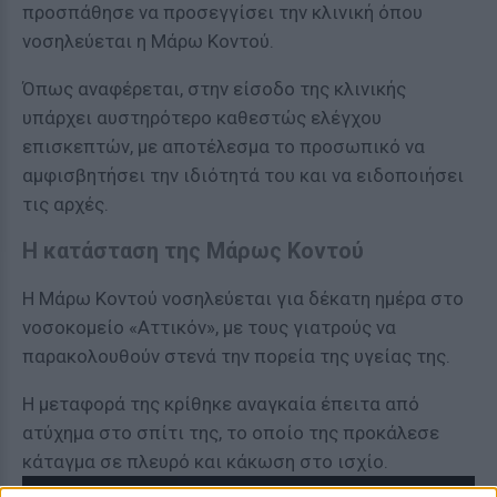
προσπάθησε να προσεγγίσει την κλινική όπου
νοσηλεύεται η Μάρω Κοντού.
Όπως αναφέρεται, στην είσοδο της κλινικής
υπάρχει αυστηρότερο καθεστώς ελέγχου
επισκεπτών, με αποτέλεσμα το προσωπικό να
αμφισβητήσει την ιδιότητά του και να ειδοποιήσει
τις αρχές.
Η κατάσταση της Μάρως Κοντού
Η Μάρω Κοντού νοσηλεύεται για δέκατη ημέρα στο
νοσοκομείο «Αττικόν», με τους γιατρούς να
παρακολουθούν στενά την πορεία της υγείας της.
Η μεταφορά της κρίθηκε αναγκαία έπειτα από
ατύχημα στο σπίτι της, το οποίο της προκάλεσε
κάταγμα σε πλευρό και κάκωση στο ισχίο.