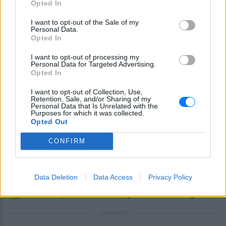
Opted In
I want to opt-out of the Sale of my
Personal Data.
Opted In
I want to opt-out of processing my
Personal Data for Targeted Advertising.
Opted In
I want to opt-out of Collection, Use,
Retention, Sale, and/or Sharing of my
Personal Data that Is Unrelated with the
Purposes for which it was collected.
Opted Out
Ακολουθήστε το E-Radio.gr στο
Google News
και μάθετε πρώτοι
τα πιο hot νέα
.
CONFIRM
Για ακόμη περισσότερα
νέα
, μπείτε στην
ροή
ειδήσεων
του E-Daily.gr
Data Deletion
Data Access
Privacy Policy
Ακολουθήστε το E-Radio.gr και στο Instagram
ΔΙΑΦΗΜΙΣΗ