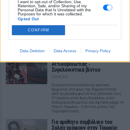
I want to opt-out of Collection, Use,
Retention, Sale, and/or Sharing of my
Personal Data that Is Unrelated with the
Purposes for which it was collected.
Opted Out
ΔΕΙΤΕ ΕΠΙΣΗΣ
CONFIRM
ΣΤΗΝ ΙΔΙΑ ΚΑΤΗΓΟΡΙΑ
Data Deletion
Data Access
Privacy Policy
Πώς η Πυροσβεστική διέσωσε
πολίτες στη μεγάλη φωτιά της
Αττικοβοιωτίας ‑
Συγκλονιστικά βίντεο
ΣΉΜΕΡΑ
Συγκλονιστικά πλάνα και εικόνες
έρχονται στο φως της δημοσιότητας
από τη μεγάλη φωτιά που ξέσπασε στις
31 Ιουλίου στον Αγιο Βασίλειο, στον
Κιθαιρώνα Βοιωτίας και έφτασε μέχρι το
Πόρτο Γερμενό - Ο διττός ρόλος της
Πυροσβεστικής
Για αμύθητο συμβόλαιο του
Σαλάχ γράφουν στην Τουρκία: