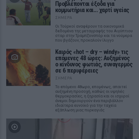
Προβλέπονται έξοδα για
κομμωτήρια και... χαρτί υγείας
ΣΉΜΕΡΑ
Οι Τούρκοί αναφέρουν τα οικονομικά
δεδομένα της μεταγραφής του Αιγύπτιου
σταρ στην Τραμπζονσπόρ και τα νούμερα
που βγάζουν, προκαλούν ίλιγγο
Καιρός «hot – dry – windy» τις
επόμενες 48 ώρες: Αυξημένος
ο κίνδυνος φωτιάς, συναγερμός
σε 6 περιφέρειες
ΣΉΜΕΡΑ
Το επόμενο 48ωρο, επομένως, απαιτεί
αυξημένη προσοχή, καθώς οι υψηλές
θερμοκρασίες, η ξηρασία και οι ισχυροί
άνεμοι δημιουργούν ένα περιβάλλον
ιδιαίτερα ευνοϊκό για την ταχεία
εξάπλωση μιας πυρκαγιάς