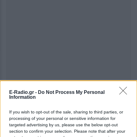
E-Radio.gr -
Do Not Process My Personal
Ακολουθήστε το E-Radio.gr στο
Google News
Information
και μάθετε πρώτοι
τα πιο hot νέα
.
If you wish to opt-out of the sale, sharing to third parties, or
Για ακόμη περισσότερα
νέα
, μπείτε στην
ροή
processing of your personal or sensitive information for
targeted advertising by us, please use the below opt-out
ειδήσεων
του E-Daily.gr
section to confirm your selection. Please note that after your