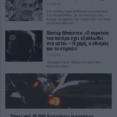
ΣΉΜΕΡΑ
Στο πένθος έχει βυθιστεί η οικογένεια
του Λιονέλ Μέσι, με τον πατέρα του,
Χόρχε, να αφήνει την τελευταία του πνοή
σε ηλικία 68 ετών.
Χάντερ Μπάιντεν: «Ο καρκίνος
του πατέρα έχει εξαπλωθεί
στα οστά» – Η χάρη, ο εθισμός
και το ντιμπέιτ
ΣΉΜΕΡΑ
«Σοκαρίστηκα. Ήξερα ότι κάτι δεν
πήγαινε καλά»
Πάνω από 45.000 διελεύσεις ημερησίως