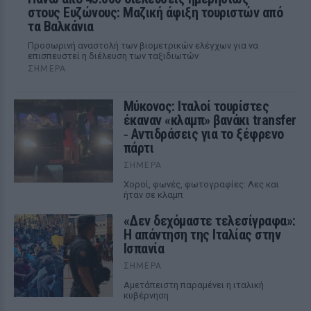
στους Ευζώνους: Μαζική άφιξη τουριστών από
τα Βαλκάνια
Προσωρινή αναστολή των βιομετρικών ελέγχων για να
επισπευστεί η διέλευση των ταξιδιωτών
ΣΉΜΕΡΑ
Μύκονος: Ιταλοί τουρίστες
έκαναν «κλαμπ» βανάκι transfer
‑ Αντιδράσεις για το ξέφρενο
πάρτι
ΣΉΜΕΡΑ
Χοροί, φωνές, φωτογραφίες: Λες και
ήταν σε κλαμπ
«Δεν δεχόμαστε τελεσίγραφα»:
Η απάντηση της Ιταλίας στην
Ισπανία
ΣΉΜΕΡΑ
Αμετάπειστη παραμένει η ιταλική
κυβέρνηση