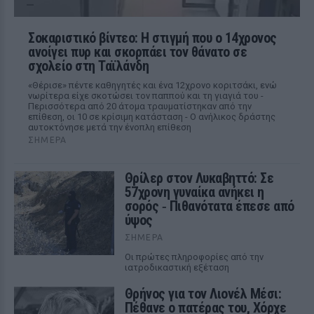
Σοκαριστικό βίντεο: Η στιγμή που ο 14χρονος
ανοίγει πυρ και σκορπάει τον θάνατο σε
σχολείο στη Ταϊλάνδη
«Θέρισε» πέντε καθηγητές και ένα 12χρονο κοριτσάκι, ενώ
νωρίτερα είχε σκοτώσει τον παππού και τη γιαγιά του -
Περισσότερα από 20 άτομα τραυματίστηκαν από την
επίθεση, οι 10 σε κρίσιμη κατάσταση - Ο ανήλικος δράστης
αυτοκτόνησε μετά την ένοπλη επίθεση
ΣΉΜΕΡΑ
Θρίλερ στον Λυκαβηττό: Σε
57χρονη γυναίκα ανήκει η
σορός ‑ Πιθανότατα έπεσε από
ύψος
ΣΉΜΕΡΑ
Οι πρώτες πληροφορίες από την
ιατροδικαστική εξέταση
Θρήνος για τον Λιονέλ Μέσι:
Πέθανε ο πατέρας του, Χόρχε