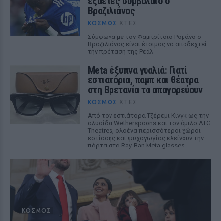
εξαετές συμβόλαιο ο
Βραζιλιάνος
ΚΌΣΜΟΣ
ΧΤΕΣ
Σύμφωνα με τον Φαμπρίτσιο Ρομάνο ο
Βραζιλιάνος είναι έτοιμος να αποδεχτεί
την πρόταση της Ρεάλ
Meta έξυπνα γυαλιά: Γιατί
εστιατόρια, παμπ και θέατρα
στη Βρετανία τα απαγορεύουν
ΚΌΣΜΟΣ
ΧΤΕΣ
Από τον εστιάτορα Τζέρεμι Κινγκ ως την
αλυσίδα Wetherspoons και τον όμιλο ATG
Theatres, ολοένα περισσότεροι χώροι
εστίασης και ψυχαγωγίας κλείνουν την
πόρτα στα Ray-Ban Meta glasses.
ΚΌΣΜΟΣ