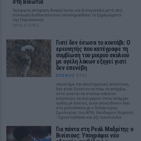
στη Βοιωτία
Ομόφωνη απόφαση Ανακρίτριας και Εισαγγελέα μετά από
πολύωρη διαδικασία που ολοκληρώθηκε τα ξημερώματα
της Παρασκευής
ΠΡΙΝ 8 ΏΡΕΣ
Γιατί δεν έσωσα το κουτάβι: Ο
ερευνητής που κατέγραφε τη
συμβίωση του μικρού σκυλιού
με αγέλη λύκων εξηγεί γιατί
δεν επενέβη
ΚΌΣΜΟΣ
ΧΤΕΣ
«Κρατάμε την επιστημονική απόσταση,
δεν είναι δυνατόν να πάω να επέμβω,
ούτε γίνεται να στείλω κάποιον
κτηνίατρο σε ένα μέρος όπου υπάρχει
αγέλη με λύκους, είναι επικίνδυνο» λέει
στο protothema.gr ο διδάκτορας
ζωολογίας του ΑΠΘ, Θεόδωρος Κομηνός
- Έχουν πεθάνει και έξι λυκόπουλα
Για πάντα στη Ρεάλ Μαδρίτης ο
Βινίσιους: Υπογράφει νέο