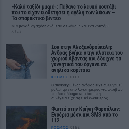
«Καλό ταξίδι μικρέ»: Πέθανε το λευκό κουτάβι
που το είχαν υιοθετήσει η αγέλη των λύκων –
Το σπαρακτικό βίντεο
Μια μοναδική σχέση ανάμεσα σε λύκους και ένα κουτάβι
ΧΤΕΣ
Σοκ στην Αλεξανδρούπολη:
Ανδρας βγήκε στην πλατεία του
χωριού Αβαντας και έδειχνε τα
γεννητικά του όργανα σε
ανηλίκα κορίτσια
ΚΌΣΜΟΣ
ΧΤΕΣ
Ο συγκεκριμένος άνδρας είχε συλληφθεί
μόλις πριν από λίγες ημέρες για ακριβώς
το ίδιο αδίκημα ωστόσο στη
συνέχεια είχε αφεθεί ελεύθερος
Φωτιά στην Κρήνη Φαρσάλων:
Εναέρια μέσα και SMS από το
112
ΚΌΣΜΟΣ
ΧΤΕΣ