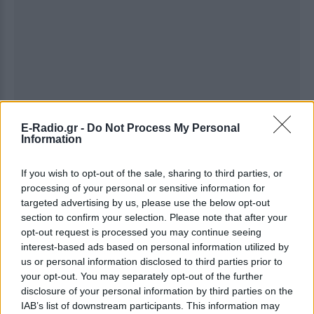
E-Radio.gr -
Do Not Process My Personal
Information
If you wish to opt-out of the sale, sharing to third parties, or
processing of your personal or sensitive information for
targeted advertising by us, please use the below opt-out
Ακολουθήστε το E-Radio.gr στο
Google News
section to confirm your selection. Please note that after your
και μάθετε πρώτοι
τα πιο hot νέα
.
opt-out request is processed you may continue seeing
interest-based ads based on personal information utilized by
Για ακόμη περισσότερα
νέα
, μπείτε στην
ροή
us or personal information disclosed to third parties prior to
ειδήσεων
του E-Daily.gr
your opt-out. You may separately opt-out of the further
disclosure of your personal information by third parties on the
Ακολουθήστε το E-Radio.gr και στο Instagram
IAB’s list of downstream participants. This information may