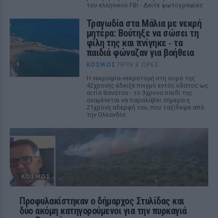
του ελληνικού FBI - Δείτε φωτογραφίες
Τραγωδία στα Μάλια με νεκρή
μητέρα: Βούτηξε να σώσει τη
φίλη της και πνίγηκε ‑ τα
παιδιά φώναζαν για βοήθεια
ΚΌΣΜΟΣ
ΠΡΙΝ 8 ΏΡΕΣ
Η νεκροψία-νεκροτομή στη σορό της
42χρονης έδειξε πνιγμό εντός ύδατος ως
αιτία θανάτου - το 3χρονο παιδί της
αναμένεται να παραλάβει σήμερα η
21χρονη αδερφή του, που ταξίδεψε από
την Ολλανδία
ΚΌΣΜΟΣ
Προφυλακίστηκαν ο δήμαρχος Στυλίδας και
δύο ακόμη κατηγορούμενοι για την πυρκαγιά