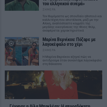
του ελληνικού σινεμά»
ΣΉΜΕΡΑ
Τον θυμόμαστε ως σπουδαίο ηθοποιό και
καλλιτέχνη που αποτέλεσε, μαζί με την
Αλίκη, αναπόσπαστο κομμάτι της
μεγάλης οικογένειας της Φίνος Φιλμ,
αναφέρεται χαρακτηριστικά
Μαρίνα Βερνίκου: Πόζαρε με
λαγοκέφαλο στο χέρι
ΣΉΜΕΡΑ
Η Μαρίνα Βερνίκου εξηγεί πώς να
αντιδρούμε όταν συναντάμε λαγοκέφαλο
στη θάλασσα
Γέννησε η Λίλα Μπακλέση: Η απροσδόκητη