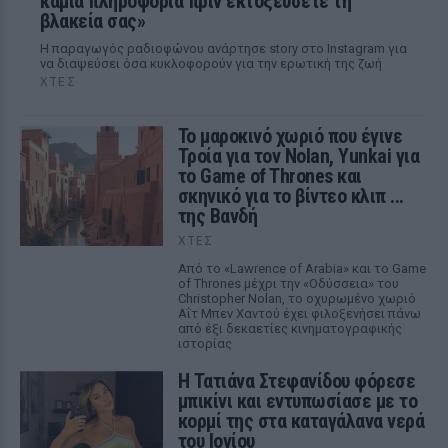
καμία πληροφορία πριν εκτοξεύσετε τη
βλακεία σας»
Η παραγωγός ραδιοφώνου ανάρτησε story στο Instagram για
να διαψεύσει όσα κυκλοφορούν για την ερωτική της ζωή
ΧΤΕΣ
Το μαροκινό χωριό που έγινε
Τροία για τον Nolan, Yunkai για
το Game of Thrones και
σκηνικό για το βίντεο κλιπ ...
της Βανδή
ΧΤΕΣ
Από το «Lawrence of Arabia» και το Game
of Thrones μέχρι την «Οδύσσεια» του
Christopher Nolan, το οχυρωμένο χωριό
Αΐτ Μπεν Χαντού έχει φιλοξενήσει πάνω
από έξι δεκαετίες κινηματογραφικής
ιστορίας
Η Τατιάνα Στεφανίδου φόρεσε
μπικίνι και εντυπωσίασε με το
κορμί της στα καταγάλανα νερά
του Ιονίου