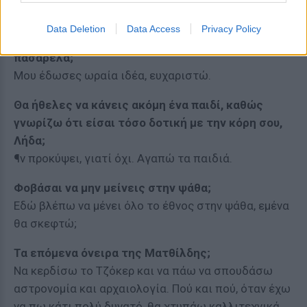
Σκέφτηκες να συνεργαστείς με την Κατερίνα
Data Deletion
Data Access
Privacy Policy
Καινούργιου και τη Μαρία Μπακοδήμου στην
πασαρέλα;
Μου έδωσες ωραία ιδέα, ευχαριστώ.
Θα ήθελες να κάνεις ακόμη ένα παιδί, καθώς
γνωρίζω ότι είσαι τόσο δοτική με την κόρη σου,
Λήδα;
¶ν προκύψει, γιατί όχι. Αγαπώ τα παιδιά.
Φοβάσαι να μην μείνεις στην ψάθα;
Εδώ βλέπω να μένει όλο το έθνος στην ψάθα, εμένα
θα σκεφτώ;
Τα επόμενα όνειρα της Ματθίλδης;
Να κερδίσω το Τζόκερ και να πάω να σπουδάσω
αστρονομία και αρχαιολογία. Πού και πού, όταν έχω
να πω κάτι πολύ δυνατό, θα χτυπάω καλλιτεχνικά.