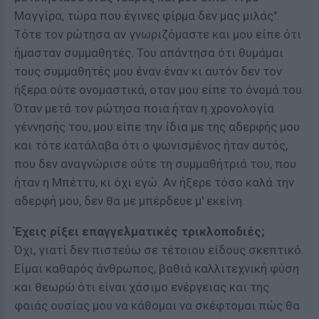
Μαγγίρα, τώρα που έγινες φίρμα δεν μας μιλάς".
Τότε τον ρώτησα αν γνωριζόμαστε και μου είπε ότι
ήμασταν συμμαθητές. Του απάντησα ότι θυμάμαι
τους συμμαθητές μου έναν έναν κι αυτόν δεν τον
ήξερα ούτε ονομαστικά, οταν μου είπε το όνομά του.
Όταν μετά τον ρώτησα ποια ήταν η χρονολογία
γέννησής του, μου είπε την ίδια με της αδερφής μου
και τότε κατάλαβα ότι ο ψωνισμένος ήταν αυτός,
που δεν αναγνώρισε ούτε τη συμμαθήτριά του, που
ήταν η Μπέττυ, κι όχι εγώ. Αν ήξερε τόσο καλά την
αδερφή μου, δεν θα με μπέρδευε μ' εκείνη.
Έχεις ρίξει επαγγελματικές τρικλοποδιές;
Όχι, γιατί δεν πιστεύω σε τέτοιου είδους σκεπτικό.
Είμαι καθαρός άνθρωπος, βαθιά καλλιτεχνική φύση
και θεωρώ ότι είναι χάσιμο ενέργειας και της
φαιάς ουσίας μου να κάθομαι να σκέφτομαι πώς θα