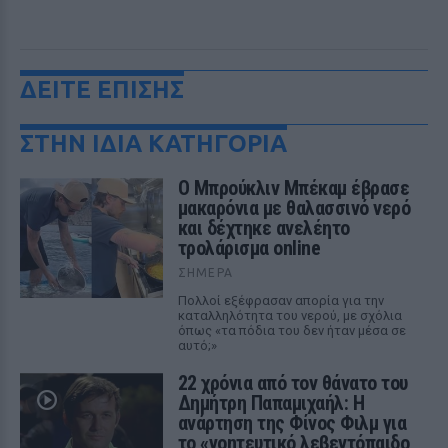
ΔΕΙΤΕ ΕΠΙΣΗΣ
ΣΤΗΝ ΙΔΙΑ ΚΑΤΗΓΟΡΙΑ
Ο Μπρούκλιν Μπέκαμ έβρασε
μακαρόνια με θαλασσινό νερό
και δέχτηκε ανελέητο
τρολάρισμα online
ΣΉΜΕΡΑ
Πολλοί εξέφρασαν απορία για την
καταλληλότητα του νερού, με σχόλια
όπως «τα πόδια του δεν ήταν μέσα σε
αυτό;»
22 χρόνια από τον θάνατο του
Δημήτρη Παπαμιχαήλ: Η
ανάρτηση της Φίνος Φιλμ για
το «γοητευτικό λεβεντόπαιδο