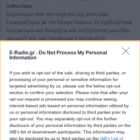
collection;
Δημιουργώ από την αρχή και όχι μόνη μου.
Συνεργάζομαι με την Έλενα Παύλου, τη σχεδιάστρια
που εκτιμώ και θαυμάζω, και συζητώντας μια ιδέα
μου μαζί της, μας προέκυψε η σειρά αυτή.
E-Radio.gr -
Do Not Process My Personal
Information
Πιστεύεις ότι είναι μόδα να ασχολείται η showbiz
με τη μόδα;
If you wish to opt-out of the sale, sharing to third parties, or
processing of your personal or sensitive information for
Από τη στιγμή που και η μόδα έγινε showbiz, είναι
targeted advertising by us, please use the below opt-out
αλληλένδετες. Αρχικά μεγάλοι μόδιστροι ντύνανε
section to confirm your selection. Please note that after your
τους stars του σινεμά και μέσα και έξω από τις
opt-out request is processed you may continue seeing
ταινίες, μετά ακολούθησαν και οι τραγουδιστές.
interest-based ads based on personal information utilized by
us or personal information disclosed to third parties prior to
Μόδιστροι γίνανε celebrities, οπότε πάντα
your opt-out. You may separately opt-out of the further
ακολουθούσε το ένα το άλλο. Στο θέατρο παλιά και
disclosure of your personal information by third parties on the
σήμερα κάποιοι σχεδιάζουν τα κοστούμια και οι
IAB’s list of downstream participants. This information may
ηθοποιοί τα φοράνε. Κάποιοι καλλιτέχνες έχουν μια
also be disclosed by us to third parties on the
IAB’s List of