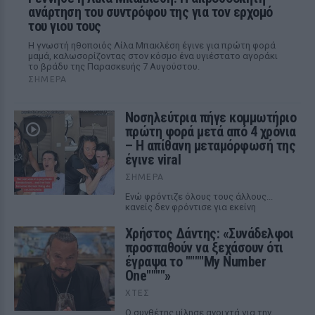
ανάρτηση του συντρόφου της για τον ερχομό
του γιου τους
Η γνωστή ηθοποιός Λίλα Μπακλέση έγινε για πρώτη φορά
μαμά, καλωσορίζοντας στον κόσμο ένα υγιέστατο αγοράκι
το βράδυ της Παρασκευής 7 Αυγούστου.
ΣΉΜΕΡΑ
Νοσηλεύτρια πήγε κομμωτήριο
πρώτη φορά μετά από 4 χρόνια
– Η απίθανη μεταμόρφωσή της
έγινε viral
ΣΉΜΕΡΑ
Ενώ φρόντιζε όλους τους άλλους...
κανείς δεν φρόντισε για εκείνη
Χρήστος Δάντης: «Συνάδελφοι
προσπαθούν να ξεχάσουν ότι
έγραψα το """"My Number
One""""»
ΧΤΕΣ
Ο συνθέτης μίλησε ανοιχτά για την