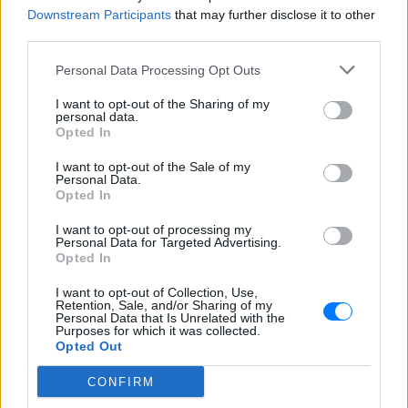
Downstream Participants
that may further disclose it to other
δική τους αισθητική, προσωπικότητα και άποψη.
third parties.
Αυτοί καλούνται να δημιουργήσουν και μόδα και
τάση. ¶λλοι συνεργάζονται με κάποιες εταιρείες
Personal Data Processing Opt Outs
μεγάλες ή μεγαλύτερες και διαλέγουν κάποια
I want to opt-out of the Sharing of my
κομμάτια έτοιμα και βάζουν την υπογραφή τους.
personal data.
Opted In
Αυτό είναι συλλογή. Έχουν συλλέξει κάποια
κομμάτια και ή τους εκμεταλλεύονται οι εταιρείες,
I want to opt-out of the Sale of my
Personal Data.
χρησιμοποιώντας τους για κράχτες και προωθούν
Opted In
τα δικά τους ρούχα για να πάρουν όλο το κέρδος ή
I want to opt-out of processing my
αν είναι καλή συλλογή και πουλάει πολύ το όνομα,
Personal Data for Targeted Advertising.
βγάζει κι αυτό κάτι, ανάλογα με το ποσοστό που
Opted In
έχει συμφωνίσει. Εμένα η διαφορά είναι ότι δεν
I want to opt-out of Collection, Use,
συλλέγω, δημιουργώ εξαρχής. Έχω την έμπνευση,
Retention, Sale, and/or Sharing of my
Personal Data that Is Unrelated with the
την ιδέα, την κατεύθυνση, διαλέγουμε τα πανιά και
Purposes for which it was collected.
Opted Out
δημιουργούμε μαζί με τη σχεδιάστρια Έλενα Παύλου
το παιδί μας, που βαφτίστηκε Matthildi Maggira
CONFIRM
Collection.