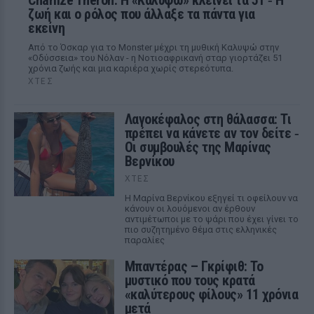
Charlize Theron: Η «Καλυψώ» κλείνει τα 51 ‑ H
ζωή και ο ρόλος που άλλαξε τα πάντα για
εκείνη
Από το Όσκαρ για το Monster μέχρι τη μυθική Καλυψώ στην
«Οδύσσεια» του Νόλαν - η Νοτιοαφρικανή σταρ γιορτάζει 51
χρόνια ζωής και μια καριέρα χωρίς στερεότυπα.
ΧΤΕΣ
Λαγοκέφαλος στη θάλασσα: Τι
πρέπει να κάνετε αν τον δείτε ‑
Οι συμβουλές της Μαρίνας
Βερνίκου
ΧΤΕΣ
Η Μαρίνα Βερνίκου εξηγεί τι οφείλουν να
κάνουν οι λουόμενοι αν έρθουν
αντιμέτωποι με το ψάρι που έχει γίνει το
πιο συζητημένο θέμα στις ελληνικές
παραλίες
Μπαντέρας – Γκρίφιθ: Το
μυστικό που τους κρατά
«καλύτερους φίλους» 11 χρόνια
μετά