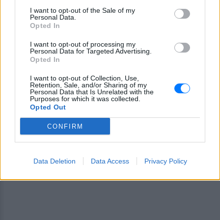
I want to opt-out of the Sale of my
Personal Data.
Opted In
I want to opt-out of processing my
Personal Data for Targeted Advertising.
Opted In
Ακολουθήστε το E-Radio.gr στο
I want to opt-out of Collection, Use,
Google News
Retention, Sale, and/or Sharing of my
και μάθετε πρώτοι
τα πιο hot νέα
.
Personal Data that Is Unrelated with the
Purposes for which it was collected.
Opted Out
Εσύ μπήκες στο E-Daily.gr; Τα νέα της ημέρας
και ότι σου κάνει κλικ!
CONFIRM
Ακολουθήστε το E-Radio.gr και στο Instagram
Data Deletion
Data Access
Privacy Policy
ΔΙΑΦΗΜΙΣΗ