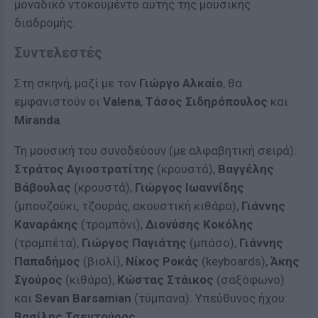
μοναδικό ντοκουμέντο αυτής της μουσικής
διαδρομής.
Συντελεστές
Στη σκηνή, μαζί με τον
Γιώργο Αλκαίο
, θα
εμφανιστούν οι
Valena
,
Τάσος Σιδηρόπουλος
και
Miranda
.
Τη μουσική του συνοδεύουν (με αλφαβητική σειρά):
Στράτος Αγιοστρατίτης
(κρουστά),
Βαγγέλης
Βάβουλας
(κρουστά),
Γιώργος Ιωαννίδης
(μπουζούκι, τζουράς, ακουστική κιθάρα),
Γιάννης
Καναράκης
(τρομπόνι),
Διονύσης Κοκόλης
(τρομπέτα),
Γιώργος Παγιάτης
(μπάσο),
Γιάννης
Παπαδήμος
(βιολί),
Νίκος Ροκάς
(keyboards),
Άκης
Σγούρος
(κιθάρα),
Κώστας Στάικος
(σαξόφωνο)
και
Sevan Barsamian
(τύμπανα). Υπεύθυνος ήχου:
Βασίλης Τσεντούρος
.