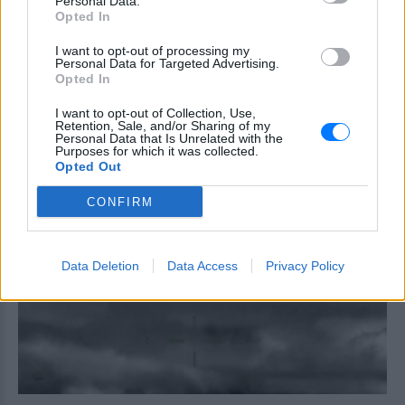
Personal Data.
έχασα όλα» ‑ Ο πόνος του
Opted In
πατέρα
ΧΤΕΣ
I want to opt-out of processing my
Personal Data for Targeted Advertising.
Μητέρα 43 ετών και ο 21χρονος γιος της
Opted In
σκοτώθηκαν σε μετωπική σύγκρουση με
φορτηγό στην επαρχιακή οδό Αμφίπολης
– Δράμας, κοντά στην Παλαιοκώμη.
I want to opt-out of Collection, Use,
Retention, Sale, and/or Sharing of my
Personal Data that Is Unrelated with the
Καταδίωξη στο κέντρο της
Purposes for which it was collected.
Θεσσαλονίκης: Έσπασαν το
Opted Out
τζάμι του οδηγού – «Μην κάνεις
μ@@@», του φώναζαν
CONFIRM
ΧΤΕΣ
Εξαιτίας των υψηλών ταχυτήτων το
λευκό όχημα έχασε τον έλεγχο και
Data Deletion
Data Access
Privacy Policy
καρφώθηκε πάνω σε κολονάκια.