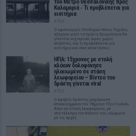
του Μετρό Θεσσαλονίκης προς
Καλαμαριά ‑ Τι προβλέπεται για
εισιτήρια
ΧΤΕΣ
Ο υφυπουργός Υποδομών Νίκος Ταχιάος
εξήγησε γιατί τα πρώτα δρομολόγια θα
γίνονται νυχτερινές ώρες χωρίς
επιβάτες, και τι προβλέπεται για
εισιτήρια και νέες επεκτάσεις.
ΗΠΑ: 15χρονος με στολή
κλόουν δολοφόνησε
ηλικιωμένο σε στάση
λεωφορείου – Βίντεο του
δράστη γίνεται viral
ΧΤΕΣ
Ο έφηβος δράστης μαχαίρωσε
επανειλημμένα τον 78χρονο Τζον Γουέσλι
Αλεν σε στάση λεωφορείου, με
αποτέλεσμα τον θάνατό του, σύμφωνα
με τις αρχές