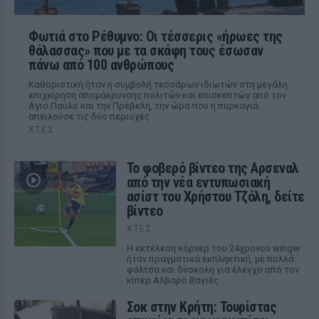
Φωτιά στο Ρέθυμνο: Οι τέσσερις «ήρωες της
θάλασσας» που με τα σκάφη τους έσωσαν
πάνω από 100 ανθρώπους
Καθοριστική ήταν η συμβολή τεσσάρων ιδιωτών στη μεγάλη
επιχείρηση απομάκρυνσης πολιτών και επισκεπτών από τον
Αγιο Παύλο και την Πρέβελη, την ώρα που η πυρκαγιά
απειλούσε τις δύο περιοχές
ΧΤΕΣ
Το φοβερό βίντεο της Αρσεναλ
από την νέα εντυπωσιακή
ασίστ του Χρήστου Τζόλη, δείτε
βίντεο
ΧΤΕΣ
Η εκτέλεση κόρνερ του 24χρονου winger
ήταν πραγματικά εκπληκτική, με πολλά
φάλτσα και δύσκολη για έλεγχο από τον
κίπερ Αλβαρο Βαγιές
Σοκ στην Κρήτη: Τουρίστας