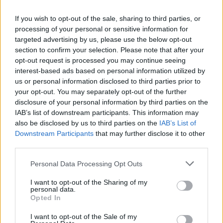
If you wish to opt-out of the sale, sharing to third parties, or
processing of your personal or sensitive information for
ΔΕΙΤΕ ΕΠΙΣΗΣ
targeted advertising by us, please use the below opt-out
section to confirm your selection. Please note that after your
opt-out request is processed you may continue seeing
ΣΤΗΝ ΙΔΙΑ ΚΑΤΗΓΟΡΙΑ
interest-based ads based on personal information utilized by
us or personal information disclosed to third parties prior to
«Θέλω τον μπαμπά μου»: Το
your opt-out. You may separately opt-out of the further
βίντεο της μεθυσμένης οδηγού
disclosure of your personal information by third parties on the
που σκότωσε νύφη ώρες μετά
IAB’s list of downstream participants. This information may
τον γάμο της
also be disclosed by us to third parties on the
IAB’s List of
ΧΤΕΣ
Downstream Participants
that may further disclose it to other
Η Jamie Lee Komoroski, με αλκοόλ
third parties.
τριπλάσιο του νόμιμου ορίου, έπεσε
πάνω στο golf cart των νεόνυμφων στο
Personal Data Processing Opt Outs
Folly Beach - τώρα νέο υλικό από το
αστυνομικό τμήμα αποκαλύπτει τη
συμπεριφορά της λίγο μετά τη μοιραία
I want to opt-out of the Sharing of my
σύγκρουση
personal data.
Opted In
Τροχαίο στις Σέρρες: «Έχασα τη
γυναίκα και το παιδί μου, τα
I want to opt-out of the Sale of my