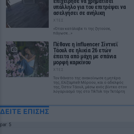
επιχείρησε να χρηματίσει
υπάλληλο για του επιτρέψει να
ασελγήσει σε ανήλικη
ΧΤΕΣ
«Όταν κατάλαβε τι της ζητούσε,
πάγωσε...»
Πέθανε η influencer Σίντνεϊ
Τάουλ σε ηλικία 26 ετών
έπειτα από μάχη με σπάνια
μορφή καρκίνου
ΧΤΕΣ
Τον θάνατο της ανακοίνωσε η μητέρα
της, Ελίζαμπεθ Μόροου, και ο αδελφός
της, Όστιν Τάουλ, μέσω ενός βίντεο στον
λογαριασμό της στο TikTok την Τετάρτη
ΔΕΙΤΕ ΕΠΙΣΗΣ
par: 5