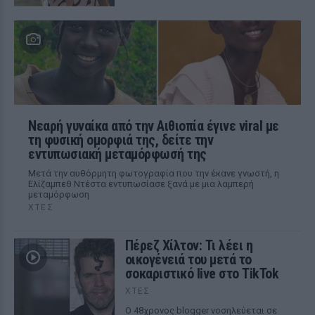
Νεαρή γυναίκα από την Αιθιοπία έγινε viral με
τη φυσική ομορφιά της, δείτε την
εντυπωσιακή μεταμόρφωσή της
Μετά την αυθόρμητη φωτογραφία που την έκανε γνωστή, η
Ελίζαμπεθ Ντέστα εντυπωσίασε ξανά με μια λαμπερή
μεταμόρφωση
ΧΤΕΣ
Πέρεζ Χίλτον: Τι λέει η
οικογένειά του μετά το
σοκαριστικό live στο TikTok
ΧΤΕΣ
Ο 48χρονος blogger νοσηλεύεται σε