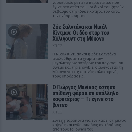
νοσοκομείο μετά το περιστατικό που
έγινε στο σπίτι του - οι δικοί του ζητούν
σεβασμό στην ιδιωτικότητά του κατά
την ανάρρωσή του
Ζόε Σαλντάνα και Νικόλ
Κίντμαν: Οι δύο σταρ του
Χόλιγουντ στη Μύκονο
ΧΤΕΣ
Η Νικόλ Κίντμαν και η Ζόε Σαλντάνα
ακολούθησαν τα χνάρια των
μεγαλύτερων αστέρων του παγκόσμιου
σινεμά και της showbiz, διαλέγοντας τη
Μύκονο για τις φετινές καλοκαιρινές
τους αποδράσεις.
Ο Γιώργος Μανίκας έστησε
απίθανη φάρσα σε υπάλληλο
καφετέριας – Τι έγινε στο
βίντεο
ΧΤΕΣ
Συνεχή παράπονα για τον καφέ, στημένος
καβγάς και ενθουσιώδεις αντιδράσεις
από τους followers του