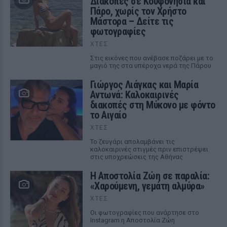
Διακοπές σε Κουφονήσια και
Πάρο, χωρίς τον Χρήστο
Μάστορα – Δείτε τις
φωτογραφίες
ΧΤΕΣ
Στις εικόνες που ανέβασε ποζάρει με το
μαγιό της στα υπέροχα νερά της Πάρου
Γιώργος Λιάγκας και Μαρία
Αντωνά: Καλοκαιρινές
διακοπές στη Μύκονο με φόντο
το Αιγαίο
ΧΤΕΣ
Το ζευγάρι απολαμβάνει τις
καλοκαιρινές στιγμές πριν επιστρέψει
στις υποχρεώσεις της Αθήνας
Η Αποστολία Ζώη σε παραλία:
«Χαρούμενη, γεμάτη αλμύρα»
ΧΤΕΣ
Οι φωτογραφίες που ανάρτησε στο
Instagram η Αποστολία Ζώη