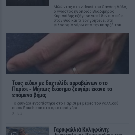
Μιλώντας στο vidcast του Θανάση Λάλα,
ο γνωστός ηθοποιός Βλαδίμηρος
Κυριακίδης εξήγησε γιατί δεν πιστεύει
στον Θεό και τι τον γοητεύει στη
φιλοσοφία γύρω από την ύπαρξή του.
Τους είδαν με δαχτυλίδι αρραβώνων στο
Παρίσι ‑ Μήπως διάσημο ζευγάρι έκανε το
επόμενο βήμα;
Το ζευγάρι εντοπίστηκε στο Παρίσι με βέρες του γαλλικού
οίκου Boucheron στο αριστερό χέρι
ΧΤΕΣ
Γαρυφαλλιά Καληφώνη: