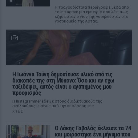
Η τραγουδίστρια περιέγραψε μέσα από
το Instagram μια εμπειρία που λέει πως
έζησε όταν ο γιος της νοσηλευόταν στο
νοσοκομείο της Αρτας.
Η Ιωάννα Τούνη δημοσίευσε υλικό από τις
διακοπές της στη Μύκονο: Όσο και αν έχω
ταξιδέψει, αυτός είναι ο αγαπημένος μου
προορισμός
Η Instagrammer έδειξε στους διαδικτυακούς της
ακόλουθους εικόνες από την απόδρασή της
ΧΤΕΣ
Ο Λάκης Γαβαλάς έκλεισε τα 74
και μοιράστηκε ένα μήνυμα που