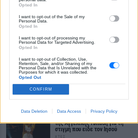
τραγουδίστρια που πούλησε 40
Opted In
εκ. δίσκους άφησε τη δόξα και
άλλαξε ζωή
I want to opt-out of the Sale of my
Personal Data.
ΠΡΙΝ 8 ΏΡΕΣ
Opted In
Με επιτυχίες όπως τα «Thank You»,
«White Flag» και τη θρυλική συνεργασία
I want to opt-out of processing my
της με τον Eminem στο «Stan», η Dido
Personal Data for Targeted Advertising.
έγινε μία από τις μεγαλύτερες ποπ σταρ
Opted In
των 00s
I want to opt-out of Collection, Use,
Η πιο δύσκολη στιγμή στη ζωή
Retention, Sale, and/or Sharing of my
του Barack Obama δεν συνέβη
Personal Data that Is Unrelated with the
Purposes for which it was collected.
στον Λευκό Οίκο
Opted Out
ΠΡΙΝ 8 ΏΡΕΣ
CONFIRM
Η νύχτα που ο Barack και η Michelle
Obama φοβήθηκαν για τη ζωή της κόρης
τους
«Δεν θα το ξεχάσω όσο ζω»: Η
Data Deletion
Data Access
Privacy Policy
συγκλονιστική εξομολόγηση
της Αγγελικής Ηλιάδη για τη
στιγμή που είδε τον Ιησού
ΧΤΕΣ