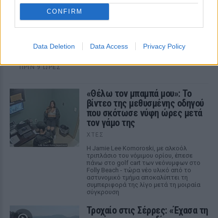
CONFIRM
Νέο χωροταξικό για τον τουρισμό: Οι αλλαγές
σε Airbnb, επενδύσεις και δόμηση
Data Deletion
Data Access
Privacy Policy
Επιμένουν οι ξενοδόχοι ότι ο πυρήνας των περιορισμών
παραμένει αμετάβλητος
ΠΡΙΝ 9 ΏΡΕΣ
«Θέλω τον μπαμπά μου»: Το
βίντεο της μεθυσμένης οδηγού
που σκότωσε νύφη ώρες μετά
τον γάμο της
ΧΤΕΣ
Η Jamie Lee Komoroski, με αλκοόλ
τριπλάσιο του νόμιμου ορίου, έπεσε
πάνω στο golf cart των νεόνυμφων στο
Folly Beach - τώρα νέο υλικό από το
αστυνομικό τμήμα αποκαλύπτει τη
συμπεριφορά της λίγο μετά τη μοιραία
σύγκρουση
Τροχαίο στις Σέρρες: «Έχασα τη