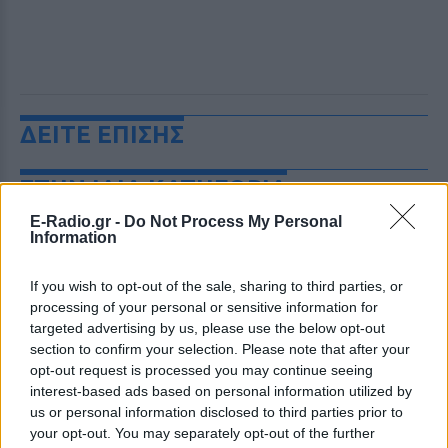
ΔΕΙΤΕ ΕΠΙΣΗΣ
ΣΤΗΝ ΙΔΙΑ ΚΑΤΗΓΟΡΙΑ
E-Radio.gr -
Do Not Process My Personal
Νέα Αγχίαλος: Ηλικιωμένος
Information
αυνανιζόταν κοιτάζοντας
13χρονη από το παράθυρό του
If you wish to opt-out of the sale, sharing to third parties, or
ΠΡΙΝ 9 ΏΡΕΣ
processing of your personal or sensitive information for
Μάθετε για τη σύλληψη 66χρονου που
targeted advertising by us, please use the below opt-out
αυνανιζόταν στη Νέα Αγχίαλο. Δείτε τις
section to confirm your selection. Please note that after your
λεπτομέρειες και την απόφαση του
opt-out request is processed you may continue seeing
δικαστηρίου. Διαβάστε τώρα!
interest-based ads based on personal information utilized by
Συνελήφθη για φόνο στο
us or personal information disclosed to third parties prior to
Λονδίνο, αφέθηκε ελεύθερος
your opt-out. You may separately opt-out of the further