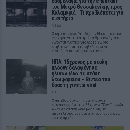
δρομολόγια για την επέκταση
του Μετρό Θεσσαλονίκης προς
Καλαμαριά ‑ Τι προβλέπεται για
εισιτήρια
ΧΤΕΣ
Ο υφυπουργός Υποδομών Νίκος Ταχιάος
εξήγησε γιατί τα πρώτα δρομολόγια θα
γίνονται νυχτερινές ώρες χωρίς
επιβάτες, και τι προβλέπεται για
εισιτήρια και νέες επεκτάσεις.
ΗΠΑ: 15χρονος με στολή
κλόουν δολοφόνησε
ηλικιωμένο σε στάση
λεωφορείου – Βίντεο του
δράστη γίνεται viral
ΧΤΕΣ
Ο έφηβος δράστης μαχαίρωσε
επανειλημμένα τον 78χρονο Τζον Γουέσλι
Αλεν σε στάση λεωφορείου, με
αποτέλεσμα τον θάνατό του, σύμφωνα
με τις αρχές