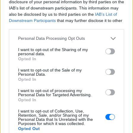
και σκότωσε ξανά – Η
disclosure of your personal information by third parties on the
αστυνομία ζητά συγγνώμη
IAB’s list of downstream participants. This information may
ΠΡΙΝ 9 ΏΡΕΣ
also be disclosed by us to third parties on the
IAB’s List of
Downstream Participants
that may further disclose it to other
Στο μεταξύ είχε επιτεθεί σε άλλες
γυναίκες μέσα σε τρένα της βρετανικής
third parties.
πρωτεύουσας
Personal Data Processing Opt Outs
Σούπερ μάρκετ: Μειώσεις
τιμών έως 7% σε πάνω από
I want to opt-out of the Sharing of my
1.000 προϊόντα, πότε ξεκινούν
personal data.
Opted In
ΠΡΙΝ 9 ΏΡΕΣ
Διευρύνεται η εθνική πρωτοβουλία για
I want to opt-out of the Sale of my
τις τιμές στο ράφι των σούπερ μάρκετ:
Personal Data.
686 επώνυμοι κωδικοί, ακόμη 230 σε
Opted In
σχολικά και προϊόντα ιδιωτικής ετικέτας
- Έρχονται νέες συμμετοχές εταιρειών
I want to opt-out of processing my
Personal Data for Targeted Advertising.
Opted In
I want to opt-out of Collection, Use,
Retention, Sale, and/or Sharing of my
Personal Data that Is Unrelated with the
Purposes for which it was collected.
Opted Out