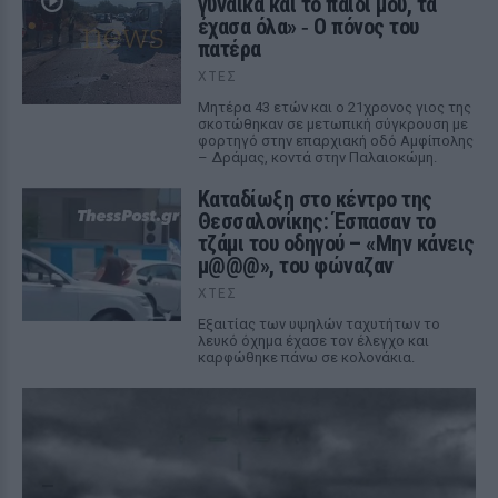
γυναίκα και το παιδί μου, τα
έχασα όλα» ‑ Ο πόνος του
πατέρα
ΧΤΕΣ
Μητέρα 43 ετών και ο 21χρονος γιος της
σκοτώθηκαν σε μετωπική σύγκρουση με
φορτηγό στην επαρχιακή οδό Αμφίπολης
– Δράμας, κοντά στην Παλαιοκώμη.
Καταδίωξη στο κέντρο της
Θεσσαλονίκης: Έσπασαν το
τζάμι του οδηγού – «Μην κάνεις
μ@@@», του φώναζαν
ΧΤΕΣ
Εξαιτίας των υψηλών ταχυτήτων το
λευκό όχημα έχασε τον έλεγχο και
καρφώθηκε πάνω σε κολονάκια.