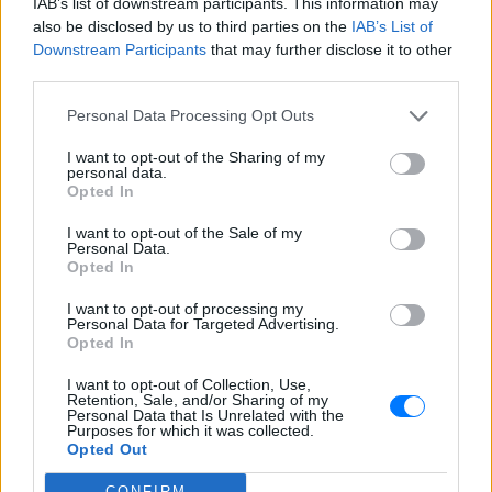
IAB’s list of downstream participants. This information may
also be disclosed by us to third parties on the
IAB’s List of
Downstream Participants
that may further disclose it to other
Οι κληρονόμοι φαίνεται επίσης να ξοδεύουν
third parties.
διαφορετικά τα χρήματά τους σε σχέση με όσους
έγιναν πλούσιοι μόνοι τους. Επιλέγουν συχνότερα
Personal Data Processing Opt Outs
έργα τέχνης, πολυτελή ακίνητα, ακριβά ταξίδια και
I want to opt-out of the Sharing of my
προϊόντα πολυτελείας, δίνοντας μεγαλύτερη
personal data.
Opted In
σημασία στο κύρος και την εμπειρία παρά στην
απόδοση μιας επένδυσης.
I want to opt-out of the Sale of my
Personal Data.
Opted In
Όλα δείχνουν ότι τα επόμενα χρόνια ολοένα και
περισσότερες περιουσίες θα περνούν από τους
I want to opt-out of processing my
Personal Data for Targeted Advertising.
γονείς στα παιδιά. Αυτό δεν θα επηρεάσει μόνο τις
Opted In
οικογένειες των δισεκατομμυριούχων, αλλά και την
I want to opt-out of Collection, Use,
παγκόσμια οικονομία, τις αγορές και τον τρόπο με
Retention, Sale, and/or Sharing of my
τον οποίο συγκεντρώνεται ο πλούτος σε όλο τον
Personal Data that Is Unrelated with the
Purposes for which it was collected.
κόσμο.
Opted Out
ΔΙΑΦΗΜΙΣΗ
CONFIRM