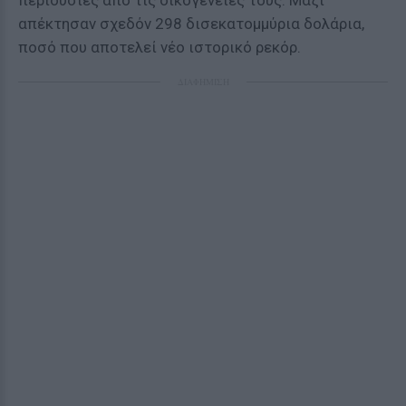
περιουσίες από τις οικογένειές τους. Μαζί
απέκτησαν σχεδόν 298 δισεκατομμύρια δολάρια,
ποσό που αποτελεί νέο ιστορικό ρεκόρ.
ΔΙΑΦΗΜΙΣΗ