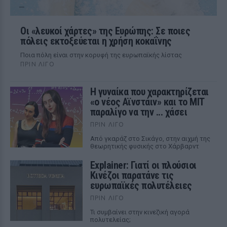
Οι «λευκοί χάρτες» της Ευρώπης: Σε ποιες
πόλεις εκτοξεύεται η χρήση κοκαΐνης
Ποια πόλη είναι στην κορυφή της ευρωπαϊκής λίστας
ΠΡΙΝ ΛΊΓΟ
Η γυναίκα που χαρακτηρίζεται
«ο νέος Αϊνστάιν» και το MIT
παραλίγο να την ... χάσει
ΠΡΙΝ ΛΊΓΟ
Από γκαράζ στο Σικάγο, στην αιχμή της
θεωρητικής φυσικής στο Χάρβαρντ
Explainer: Γιατί οι πλούσιοι
Κινέζοι παρατάνε τις
ευρωπαϊκές πολυτέλειες
ΠΡΙΝ ΛΊΓΟ
Τι συμβαίνει στην κινεζική αγορά
πολυτελείας;