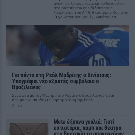
αγέλη με λύκους, είναι επικίνδυνο» λέει
στο protothema.gr ο διδάκτορας
ζωολογίας του ΑΠΘ, Θεόδωρος Κομηνός
- Έχουν πεθάνει και έξι λυκόπουλα
Για πάντα στη Ρεάλ Μαδρίτης ο Βινίσιους:
Υπογράφει νέο εξαετές συμβόλαιο ο
Βραζιλιάνος
Σύμφωνα με τον Φαμπρίτσιο Ρομάνο ο Βραζιλιάνος είναι
έτοιμος να αποδεχτεί την πρόταση της Ρεάλ
ΧΤΕΣ
Meta έξυπνα γυαλιά: Γιατί
εστιατόρια, παμπ και θέατρα
στη Βρετανία τα απαγορεύουν