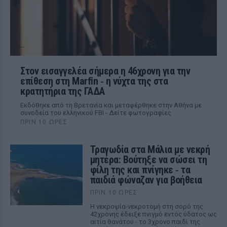
Στον εισαγγελέα σήμερα η 46χρονη για την
επίθεση στη Marfin ‑ η νύχτα της στα
κρατητήρια της ΓΑΔΑ
Εκδόθηκε από τη Βρετανία και μεταφέρθηκε στην Αθήνα με
συνοδεία του ελληνικού FBI - Δείτε φωτογραφίες
ΠΡΙΝ 10 ΏΡΕΣ
Τραγωδία στα Μάλια με νεκρή
μητέρα: Βούτηξε να σώσει τη
φίλη της και πνίγηκε ‑ τα
παιδιά φώναζαν για βοήθεια
ΠΡΙΝ 10 ΏΡΕΣ
Η νεκροψία-νεκροτομή στη σορό της
42χρονης έδειξε πνιγμό εντός ύδατος ως
αιτία θανάτου - το 3χρονο παιδί της