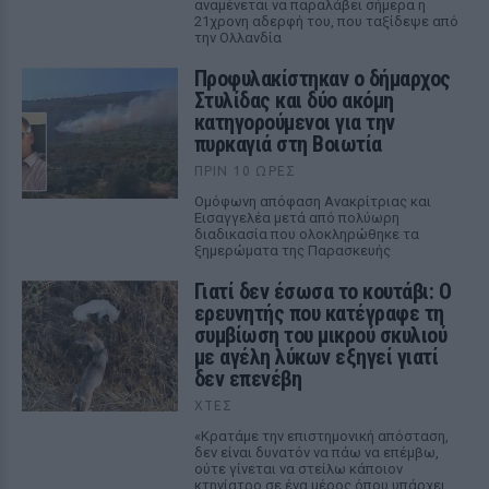
αναμένεται να παραλάβει σήμερα η
21χρονη αδερφή του, που ταξίδεψε από
την Ολλανδία
Προφυλακίστηκαν ο δήμαρχος
Στυλίδας και δύο ακόμη
κατηγορούμενοι για την
πυρκαγιά στη Βοιωτία
ΠΡΙΝ 10 ΏΡΕΣ
Ομόφωνη απόφαση Ανακρίτριας και
Εισαγγελέα μετά από πολύωρη
διαδικασία που ολοκληρώθηκε τα
ξημερώματα της Παρασκευής
Γιατί δεν έσωσα το κουτάβι: Ο
ερευνητής που κατέγραφε τη
συμβίωση του μικρού σκυλιού
με αγέλη λύκων εξηγεί γιατί
δεν επενέβη
ΧΤΕΣ
«Κρατάμε την επιστημονική απόσταση,
δεν είναι δυνατόν να πάω να επέμβω,
ούτε γίνεται να στείλω κάποιον
κτηνίατρο σε ένα μέρος όπου υπάρχει