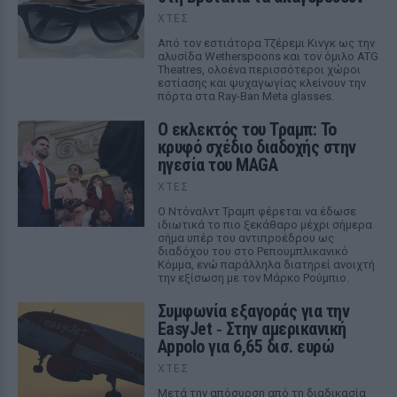
ΧΤΕΣ
Από τον εστιάτορα Τζέρεμι Κινγκ ως την
αλυσίδα Wetherspoons και τον όμιλο ATG
Theatres, ολοένα περισσότεροι χώροι
εστίασης και ψυχαγωγίας κλείνουν την
πόρτα στα Ray-Ban Meta glasses.
Ο εκλεκτός του Τραμπ: Το
κρυφό σχέδιο διαδοχής στην
ηγεσία του MAGA
ΧΤΕΣ
Ο Ντόναλντ Τραμπ φέρεται να έδωσε
ιδιωτικά το πιο ξεκάθαρο μέχρι σήμερα
σήμα υπέρ του αντιπροέδρου ως
διαδόχου του στο Ρεπουμπλικανικό
Κόμμα, ενώ παράλληλα διατηρεί ανοιχτή
την εξίσωση με τον Μάρκο Ρούμπιο.
Συμφωνία εξαγοράς για την
EasyJet ‑ Στην αμερικανική
Appolo για 6,65 δισ. ευρώ
ΧΤΕΣ
Μετά την απόσυρση από τη διαδικασία