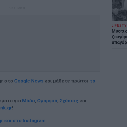
ΔΙΑΦΗΜΙΣΗ
LIFESTY
Μυστικ
ζευγάρ
απαγόρ
gr στο
Google News
και μάθετε πρώτοι
τα
έματα για
Μόδα
,
Ομορφιά
,
Σχέσεις
και
ink.gr
!
r και στο Instagram