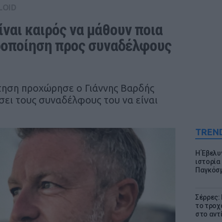
LOID
ίναι καιρός να μάθουν ποια 
ιδοποίηση προς συναδέλφους 
τηση προχώρησε ο Γιάννης Βαρδής
σει τους συναδέλφους του να είναι
TREN
Η Έβελυ
ιστορία
Παγκόσμ
Σέρρες:
το τροχ
στο αντ