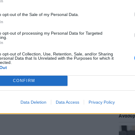
In
ΔΙΑΦΗΜΙΣΗ
o opt-out of the Sale of my Personal Data.
In
ΕΙΔΗΣΕΙ
to opt-out of processing my Personal Data for Targeted
«Δεν το
ing.
Αμερικ
In
στη Λέ
o opt-out of Collection, Use, Retention, Sale, and/or Sharing
ersonal Data that Is Unrelated with the Purposes for which it
lected.
Out
CONFIRM
ΕΙΔΗΣΕΙ
Data Deletion
Data Access
Privacy Policy
Πτώση 
πολυκα
Ανασύρ