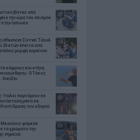
ιστικό βίντεο από
γείο την ώρα του σεισμού
R στην Ιαπωνία
 influencer Σίντνεϊ Τάουλ
ία 26 ετών έπειτα από
 σπάνια μορφή καρκίνου
ετε κάφρους και κτήνη
νσυναίσθηση»: Ο Τάσος
..δικάζει
: Ιταλοί παρτάρουν σε
κατάσταση μέσα σε...
- Η αντίδραση του οδηγού
 Μενούνος φόρεσε
 με τα χρώματα της
ής σημαίας