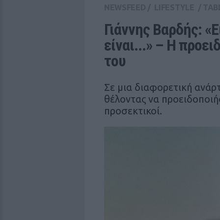
NEWSFEED
/
LIFESTYLE
/
TAB
Γιάννης Βαρδής: «Ε
είναι...» – Η προε
του
Σε μια διαφορετική ανάρ
θέλοντας να προειδοποιή
προσεκτικοί.