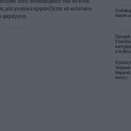
οιήσει τους συναδέλφους του να είναι
, μία γυναίκα εμφανίζεται να «κλείνει»
Ο αδελφ
έκανε c
ι φερέγγυα.
ΔΙΑΦΗΜΙΣΗ
Προφυλα
Στυλίδα
κατηγορ
στη Βοι
Έξαλλη 
πλήρωσε
θαμώνα:
αυτό;»