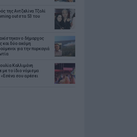
ός της Αντζελίνα Τζολί
oming out στα 53 του
κίστηκαν ο δήμαρχος
ς και δύο ακόμη
ούμενοι για την πυρκαγιά
ωτία
Ιουλία Καλλιμάνη
 με το ίδιο νόμισμα
 «Εσένα σου αρέσει