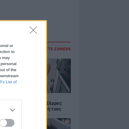
sonal or
ΔΙΑΒΑΣΤΕ ΣΗΜΕΡΑ
ection to
ou may
 personal
out of the
 downstream
B’s List of
Σ
ο με δύο νεκρούς στις Σέρρες:
 και γιος έχασαν τη ζωή τους