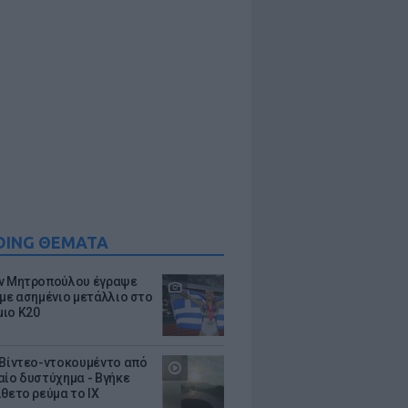
DING ΘΕΜΑΤΑ
ν Μητροπούλου έγραψε
 με ασημένιο μετάλλιο στο
ιο Κ20
 Βίντεο-ντοκουμέντο από
αίο δυστύχημα - Βγήκε
ίθετο ρεύμα το ΙΧ