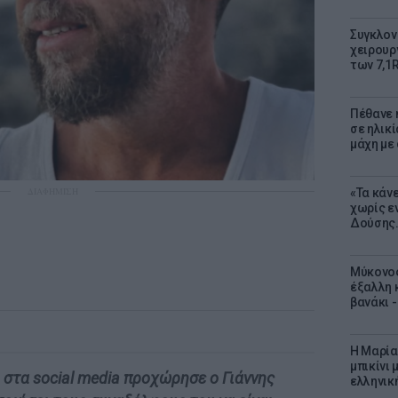
Συγκλον
χειρουρ
των 7,1
Πέθανε η
σε ηλικ
μάχη με
ΔΙΑΦΗΜΙΣΗ
«Τα κάν
χωρίς ε
Δούσης.
Μύκονος
έξαλλη 
βανάκι 
Η Μαρία
μπικίνι
 στα social media προχώρησε ο Γιάννης
ελληνικ