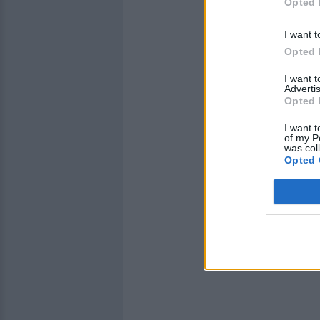
Opted 
I want t
Opted 
I want 
Advertis
Opted 
I want t
of my P
was col
Opted 