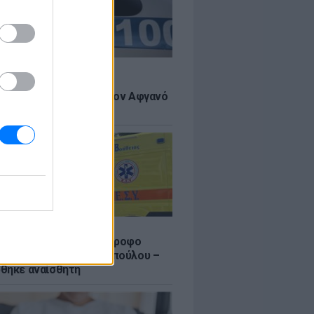
Σ
 πιστεύουμε», λένε οι
ανοί που υιοθέτησαν τον Αφγανό
σβο
Σ
γυναίκας από τον 5ο όροφο
τοικίας στη Μιχαλακοπούλου –
θηκε αναίσθητη