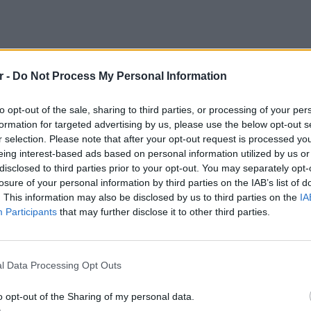
r -
Do Not Process My Personal Information
τει δημόσια τα στοιχεία της ωστόσο
 λεπτομέρειες σε όποιον του στείλει
to opt-out of the sale, sharing to third parties, or processing of your per
formation for targeted advertising by us, please use the below opt-out s
r selection. Please note that after your opt-out request is processed y
ρτυρά πως ο ίδιος μπλέχτηκε στα δίχτυα της
eing interest-based ads based on personal information utilized by us or
disclosed to third parties prior to your opt-out. You may separately opt-
τονίζει μάλιστα, αν και 25 χρόνια σε αυτόν
losure of your personal information by third parties on the IAB’s list of
που συναντά τέτοιο άτομο.
. This information may also be disclosed by us to third parties on the
IA
Participants
that may further disclose it to other third parties.
Να ξέρετε πως υπάρχει μια κυρία που κλείνει
γυα. Όποιος θέλει μπορεί να με ρωτήσει pm.
ΕΙΔΗΣΕΙ
Τροχαί
ποι του χώρου ποια είναι για να
Μητέρα
l Data Processing Opt Outs
ν χώρο, άτομο σαν το συγκεκριμένο δεν έχω
κά ο Γιάννης Βαρδής στην ανάρτησή του.
o opt-out of the Sharing of my personal data.