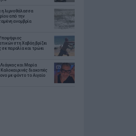
 η λιμνοθάλασσα
ίου από την
αμένη ανομβρία
 Υποψήφιος
τικών στη Χαβάη βρίζει
ς σε παραλία και τρώει
 Λιάγκας και Μαρία
 Καλοκαιρινές διακοπές
ονο με φόντο το Αιγαίο