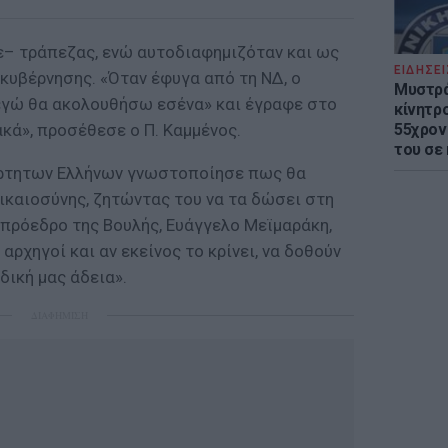
– τράπεζας, ενώ αυτοδιαφημιζόταν και ως
ΕΙΔΗΣΕΙ
κυβέρνησης. «Όταν έφυγα από τη ΝΔ, ο
Μυστρά
«εγώ θα ακολουθήσω εσένα» και έγραφε στο
κίνητρ
κά», προσέθεσε ο Π. Καμμένος.
55χρον
του σε
άρτητων Ελλήνων γνωστοποίησε πως θα
ικαιοσύνης, ζητώντας του να τα δώσει στη
 πρόεδρο της Βουλής, Ευάγγελο Μεϊμαράκη,
αρχηγοί και αν εκείνος το κρίνει, να δοθούν
δική μας άδεια».
ΔΙΑΦΗΜΙΣΗ