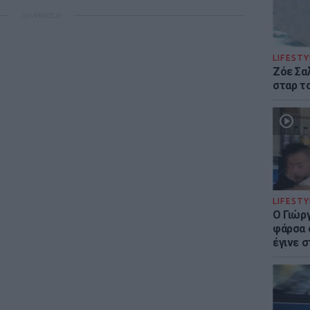
ΔΙΑΦΗΜΙΣΗ
LIFESTY
Ζόε Σαλ
σταρ τ
LIFESTY
Ο Γιώρ
φάρσα 
έγινε σ