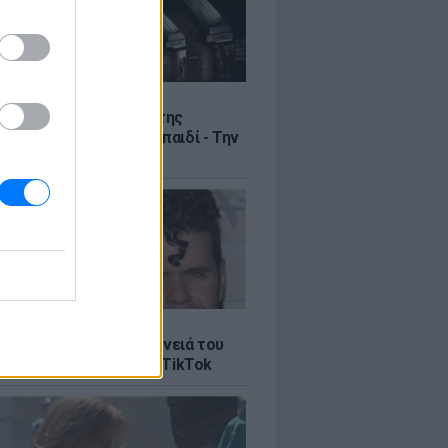
LTURE
στο Λονδίνο με αφίσα της
ς» που θύμιζε νεκρό παιδί - Την
αν από το μετρό
LE
ίλτον: Τι λέει η οικογένειά του
 σοκαριστικό live στο TikTok