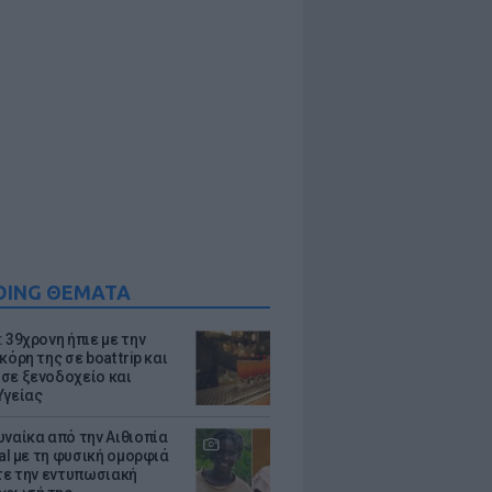
DING ΘΕΜΑΤΑ
 39χρονη ήπιε με την
κόρη της σε boat trip και
σε ξενοδοχείο και
Υγείας
υναίκα από την Αιθιοπία
ral με τη φυσική ομορφιά
ίτε την εντυπωσιακή