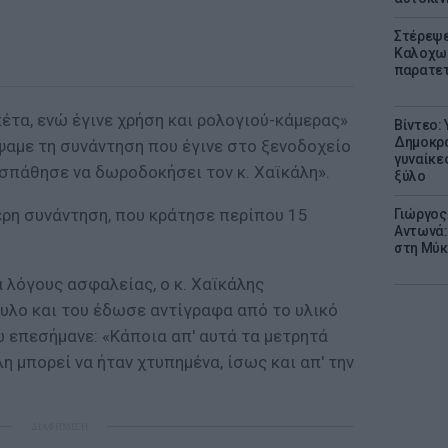
Στέρεψε
Καλοχωρ
παρατετ
έτα, ενώ έγινε χρήση και ρολογιού-κάμερας»
Βίντεο:
Δημοκρα
ψαμε τη συνάντηση που έγινε στο ξενοδοχείο
γυναίκε
σπάθησε να δωροδοκήσει τον κ. Χαϊκάλη».
ξύλο
ερη συνάντηση, που κράτησε περίπου 15
Γιώργος
Αντωνά:
στη Μύκ
α λόγους ασφαλείας, ο κ. Χαϊκάλης
ουλο και του έδωσε αντίγραφα από το υλικό
ώ επεσήμανε: «Κάποια απ' αυτά τα μετρητά
 μπορεί να ήταν χτυπημένα, ίσως και απ' την
ΔΙΑΦΗΜΙΣΗ