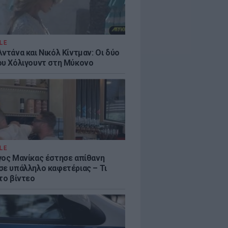
LE
ντάνα και Νικόλ Κίντμαν: Οι δύο
ου Χόλιγουντ στη Μύκονο
LE
γος Μανίκας έστησε απίθανη
σε υπάλληλο καφετέριας – Τι
το βίντεο