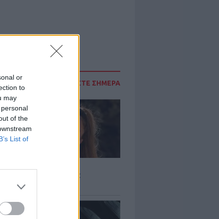
sonal or
ΔΙΑΒΑΣΤΕ ΣΗΜΕΡΑ
ection to
ou may
 personal
out of the
 downstream
B’s List of
LE
τολία Ζώη σε παραλία:
μενη, γεμάτη αλμύρα»