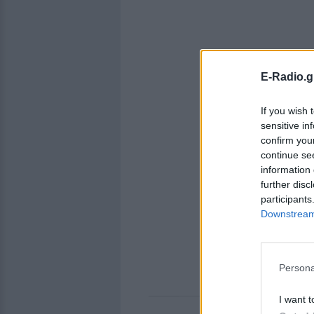
E-Radio.g
If you wish 
sensitive in
confirm you
continue se
information 
further disc
participants
Downstream 
Persona
I want t