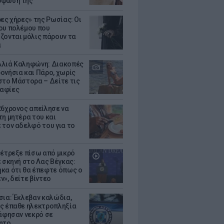
ρφωσή της
ρες χήρες» της Ρωσίας: Οι
ου πολέμου που
ζονται μόλις πάρουν τα
α
λιά Καληφώνη: Διακοπές
ονήσια και Πάρο, χωρίς
στο Μάστορα – Δείτε τις
αφίες
26χρονος απείλησε να
τη μητέρα του και
 τον αδελφό του για το
 έτρεξε πίσω από μικρό
ε σκηνή στο Λας Βέγκας:
κα ότι θα έπεφτε όπως ο
ν», δείτε βίντεο
σια: Έκλεβαν καλώδια,
ς έπαθε ηλεκτροπληξία
 άφησαν νεκρό σε
ητο