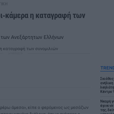
ΤΙΚΗ
ι‑κάμερα η καταγραφή των 
ς των Ανεξάρτητων Ελλήνων
ΔΙΑΦΗΜΙΣΗ
TREN
Σκιάθος:
ανήλικη 
λεηλάτη
Κέντρο 
Νεαρή γ
έγινε vi
φέρω άμεσα», είπε ο φερόμενος ως μεσάζων
της, δε