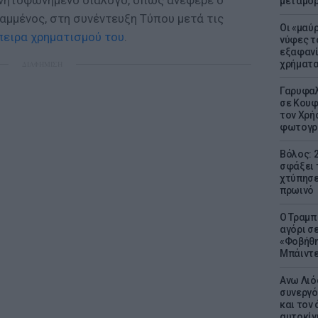
γνητοφωνημένο διάλογο, όπως ανέφερε ο
μεταμό
αμμένος, στη συνέντευξη Τύπου μετά τις
Οι «μαύ
πειρα χρηματισμού του
.
νύφες τ
εξαφανί
χρήματ
ΔΙΑΦΗΜΙΣΗ
Γαρυφαλ
σε Κουφ
τον Χρή
φωτογρ
Βόλος: 
σφάξει 
χτύπησε
πρωινό
Ο Τραμπ
αγόρι σ
«Φοβήθη
Μπάιντε
Ανω Λιό
συνεργό
και τον
αυτοκίν