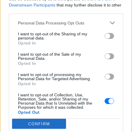
Downstream Participants
that may further disclose it to other
third parties.
Personal Data Processing Opt Outs
I want to opt-out of the Sharing of my
personal data.
Opted In
I want to opt-out of the Sale of my
Personal Data.
Opted In
I want to opt-out of processing my
Personal Data for Targeted Advertising.
Ακολουθήστε το E-Radio.gr στο
Google News
Opted In
και μάθετε πρώτοι
τα πιο hot νέα
.
I want to opt-out of Collection, Use,
Retention, Sale, and/or Sharing of my
Για ακόμη περισσότερα
νέα
, μπείτε στην
ροή
Personal Data that Is Unrelated with the
Purposes for which it was collected.
ειδήσεων
του E-Daily.gr
Opted Out
Ακολουθήστε το E-Radio.gr και στο Instagram
CONFIRM