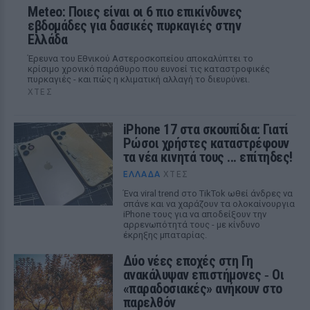
Meteo: Ποιες είναι οι 6 πιο επικίνδυνες
εβδομάδες για δασικές πυρκαγιές στην
Ελλάδα
Έρευνα του Εθνικού Αστεροσκοπείου αποκαλύπτει το
κρίσιμο χρονικό παράθυρο που ευνοεί τις καταστροφικές
πυρκαγιές - και πώς η κλιματική αλλαγή το διευρύνει.
ΧΤΕΣ
iPhone 17 στα σκουπίδια: Γιατί
Ρώσοι χρήστες καταστρέφουν
τα νέα κινητά τους ... επίτηδες!
ΕΛΛΆΔΑ
ΧΤΕΣ
Ένα viral trend στο TikTok ωθεί άνδρες να
σπάνε και να χαράζουν τα ολοκαίνουργια
iPhone τους για να αποδείξουν την
αρρενωπότητά τους - με κίνδυνο
έκρηξης μπαταρίας.
Δύο νέες εποχές στη Γη
ανακάλυψαν επιστήμονες ‑ Oι
«παραδοσιακές» ανήκουν στο
παρελθόν