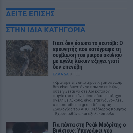
ΔΕΙΤΕ ΕΠΙΣΗΣ
ΣΤΗΝ ΙΔΙΑ ΚΑΤΗΓΟΡΙΑ
Γιατί δεν έσωσα το κουτάβι: Ο
ερευνητής που κατέγραφε τη
συμβίωση του μικρού σκυλιού
με αγέλη λύκων εξηγεί γιατί
δεν επενέβη
ΕΛΛΆΔΑ
ΧΤΕΣ
«Κρατάμε την επιστημονική απόσταση,
δεν είναι δυνατόν να πάω να επέμβω,
ούτε γίνεται να στείλω κάποιον
κτηνίατρο σε ένα μέρος όπου υπάρχει
αγέλη με λύκους, είναι επικίνδυνο» λέει
στο protothema.gr ο διδάκτορας
ζωολογίας του ΑΠΘ, Θεόδωρος Κομηνός
- Έχουν πεθάνει και έξι λυκόπουλα
Για πάντα στη Ρεάλ Μαδρίτης ο
Βινίσιους: Υπογράφει νέο