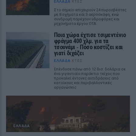
ΕΛΛΆΔΑ
ΧΤΕΣ
Στο σημείο επιχειρούν 24 πυροσβέστες
με 8 οχήματα και 3 αεροσκάφη, ενώ
συνδρομή παρέχουν υδροφόρες και
μηχανήματα έργου ΟΤΑ.
Ποια χώρα έχτισε τσιμεντένιο
φράγμα 400 χλμ. για τα
τσουνάμι ‑ Πόσο κοστίζει και
γιατί διχάζει
ΕΛΛΆΔΑ
ΧΤΕΣ
Επένδυσε πάνω από 12 δισ. δολάρια σε
ένα γιγαντιαίο παράκτιο τείχος που
προκαλεί έντονες αντιδράσεις από
κατοίκους και περιβαλλοντικές
οργανώσεις
ΕΛΛΆΔΑ