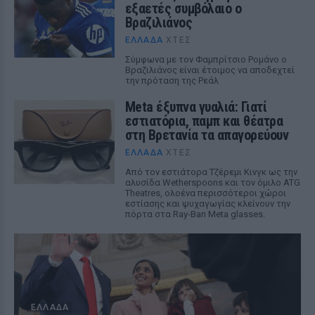
εξαετές συμβόλαιο ο
Βραζιλιάνος
ΕΛΛΆΔΑ
ΧΤΕΣ
Σύμφωνα με τον Φαμπρίτσιο Ρομάνο ο
Βραζιλιάνος είναι έτοιμος να αποδεχτεί
την πρόταση της Ρεάλ
Meta έξυπνα γυαλιά: Γιατί
εστιατόρια, παμπ και θέατρα
στη Βρετανία τα απαγορεύουν
ΕΛΛΆΔΑ
ΧΤΕΣ
Από τον εστιάτορα Τζέρεμι Κινγκ ως την
αλυσίδα Wetherspoons και τον όμιλο ATG
Theatres, ολοένα περισσότεροι χώροι
εστίασης και ψυχαγωγίας κλείνουν την
πόρτα στα Ray-Ban Meta glasses.
ΕΛΛΆΔΑ