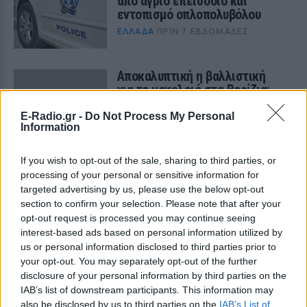
από άγριο επεισόδιο και
εντοπισμό οπλοπολυβόλου
ΕΛΛΆΔΑ
ΠΡΙΝ 7 ΕΒΔΟΜΆΔΕΣ
Αποκαλυπτική η βαλλιστική
για το μακελειό στα Βορίζια:
124 κάλυκες, 13 όπλα και το
«ένοχο» 9άρι που συνδέει
E-Radio.gr -
Do Not Process My Personal
Information
τρεις υποθέσεις
ΕΛΛΆΔΑ
ΠΡΙΝ 6 ΕΒΔΟΜΆΔΕΣ
If you wish to opt-out of the sale, sharing to third parties, or
processing of your personal or sensitive information for
ΔΙΑΦΗΜΙΣΗ
targeted advertising by us, please use the below opt-out
section to confirm your selection. Please note that after your
opt-out request is processed you may continue seeing
interest-based ads based on personal information utilized by
us or personal information disclosed to third parties prior to
your opt-out. You may separately opt-out of the further
disclosure of your personal information by third parties on the
IAB’s list of downstream participants. This information may
also be disclosed by us to third parties on the
IAB’s List of