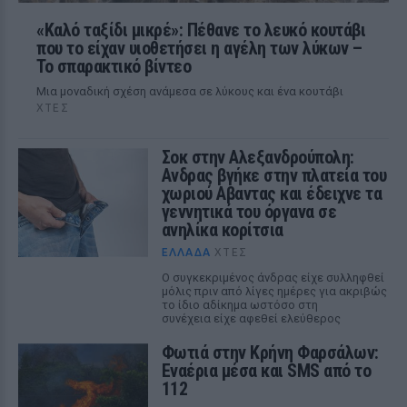
«Καλό ταξίδι μικρέ»: Πέθανε το λευκό κουτάβι
που το είχαν υιοθετήσει η αγέλη των λύκων –
Το σπαρακτικό βίντεο
Μια μοναδική σχέση ανάμεσα σε λύκους και ένα κουτάβι
ΧΤΕΣ
Σοκ στην Αλεξανδρούπολη:
Ανδρας βγήκε στην πλατεία του
χωριού Αβαντας και έδειχνε τα
γεννητικά του όργανα σε
ανηλίκα κορίτσια
ΕΛΛΆΔΑ
ΧΤΕΣ
Ο συγκεκριμένος άνδρας είχε συλληφθεί
μόλις πριν από λίγες ημέρες για ακριβώς
το ίδιο αδίκημα ωστόσο στη
συνέχεια είχε αφεθεί ελεύθερος
Φωτιά στην Κρήνη Φαρσάλων:
Εναέρια μέσα και SMS από το
112