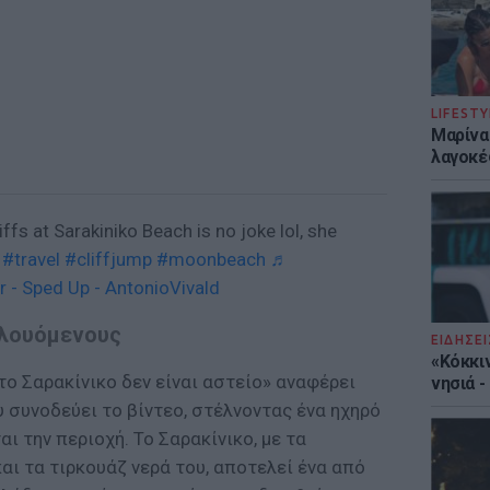
LIFESTY
Μαρίνα
λαγοκέ
ffs at Sarakiniko Beach is no joke lol, she
#travel
#cliffjump
#moonbeach
♬
 - Sped Up - AntonioVivald
 λουόμενους
ΕΙΔΗΣΕΙ
«Κόκκι
το Σαρακίνικο δεν είναι αστείο» αναφέρει
νησιά 
 συνοδεύει το βίντεο, στέλνοντας ένα ηχηρό
ι την περιοχή. Το Σαρακίνικο, με τα
αι τα τιρκουάζ νερά του, αποτελεί ένα από