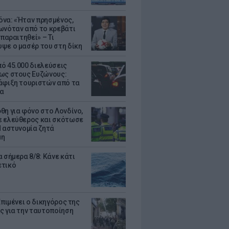
να: «Ήταν πρησμένος,
ωνόταν από το κρεβάτι
 παραιτηθεί» – Τι
ψε ο μασέρ του στη δίκη
ό 45.000 διελεύσεις
ως στους Ευζώνους:
άφιξη τουριστών από τα
α
θη για φόνο στο Λονδίνο,
 ελεύθερος και σκότωσε
Η αστυνομία ζητά
μη
 σήμερα 8/8: Κάνε κάτι
ετικό
Επιμένει ο δικηγόρος της
ς για την ταυτοποίηση