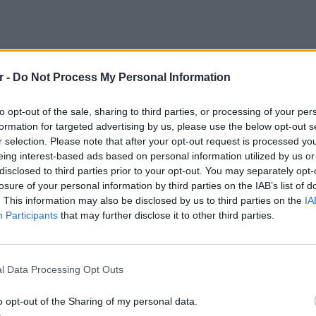
r -
Do Not Process My Personal Information
to opt-out of the sale, sharing to third parties, or processing of your per
formation for targeted advertising by us, please use the below opt-out s
r selection. Please note that after your opt-out request is processed y
eing interest-based ads based on personal information utilized by us or
disclosed to third parties prior to your opt-out. You may separately opt-
 βίντεο που αναρτήθηκε στο
TikTok
και
losure of your personal information by third parties on the IAB’s list of
α κοινωνικής δικτύωσης, προκαλώντας
. This information may also be disclosed by us to third parties on the
IA
Participants
that may further disclose it to other third parties.
στες που παρακολούθησαν με αγωνία τις
LIFESTY
22 χρό
ανά από τα κύματα
Παπαμι
l Data Processing Opt Outs
για το
σπαθούσε να πιαστεί από έναν βράχο για να
ελληνι
o opt-out of the Sharing of my personal data.
τό κύμα την παρέσερνε και πάλι μέσα στη