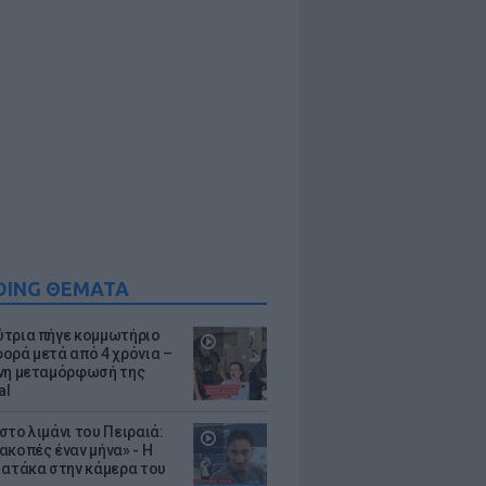
DING ΘΕΜΑΤΑ
τρια πήγε κομμωτήριο
ορά μετά από 4 χρόνια –
νη μεταμόρφωσή της
al
στο λιμάνι του Πειραιά:
ακοπές έναν μήνα» - Η
 ατάκα στην κάμερα του