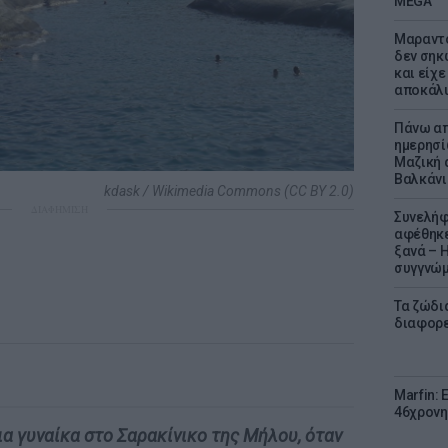
MEGA
Μαραντό
δεν σηκ
και είχε
αποκάλυ
Πάνω απ
ημερησί
Μαζική 
Βαλκάνι
kdask / Wikimedia Commons (CC BY 2.0)
ΔΙΑΦΗΜΙΣΗ
Συνελήφ
αφέθηκε
ξανά – 
συγγνώ
Τα ζώδια
διαφορ
Marfin: 
46χρονη
ια γυναίκα στο Σαρακίνικο της Μήλου, όταν