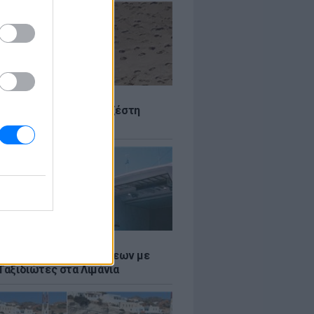
Σ
 Πού θα «χτυπήσει» η ζέστη
Σ
τος: Ρεκόρ Αναχωρήσεων με
Ταξιδιώτες στα Λιμάνια