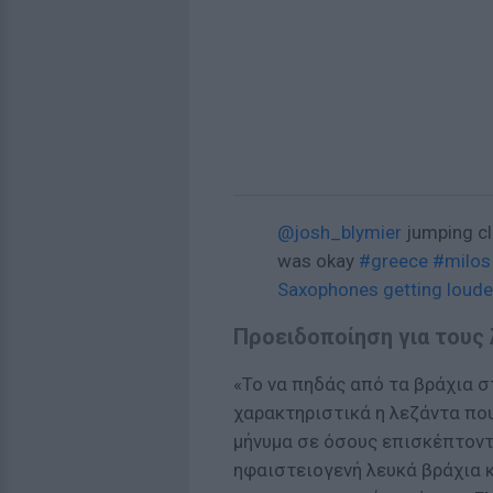
@josh_blymier
jumping cli
was okay
#greece
#milos
Saxophones getting louder
Προειδοποίηση για τους
«Το να πηδάς από τα βράχια σ
χαρακτηριστικά η λεζάντα που
μήνυμα σε όσους επισκέπτοντα
ηφαιστειογενή λευκά βράχια κ