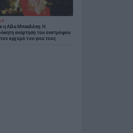
LE
ε η Λίλα Μπακλέση: Η
όκητη ανάρτηση του συντρόφου
 τον ερχομό του γιου τους