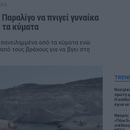
ΑΔΑ
Παραλίγο να πνιγεί γυναίκα 
 τα κύματα
επανειλημμένα από τα κύματα ενώ
από τους βράχους για να βγει στη
TREN
Νοσηλεύ
πρώτη φ
Η απίθα
έγινε vir
Νεαρός 
«Πάω δι
απίθανη