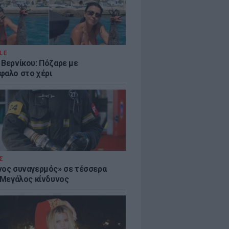
LE
 Βερνίκου: Πόζαρε με
φαλο στο χέρι
Σ
νος συναγερμός» σε τέσσερα
- Μεγάλος κίνδυνος