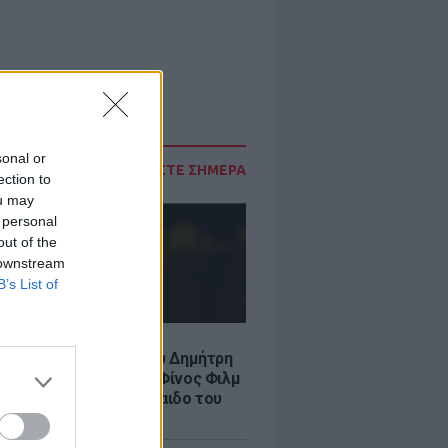
sonal or
ΔΙΑΒΑΣΤΕ ΣΗΜΕΡΑ
ection to
ou may
 personal
out of the
 downstream
B’s List of
LE
νια από τον θάνατο του Δημήτρη
χαήλ: Η ανάρτηση της Φίνος Φιλμ
 «γοητευτικό λεβεντόπαιδο του
κού σινεμά»