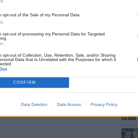
In
ανόταν αδυσώπητα, δοκιμάζοντας τις
ντοχές της.
o opt-out of the Sale of my Personal Data.
In
ε τα κύματα είχε τελικά
αίσια κατάληξη
,
to opt-out of processing my Personal Data for Targeted
λής στη στεριά. Όπως αναφέρεται στη
ing.
ΕΙΔΗΣΕΙ
In
γωνίστρια» είναι καλά στην υγεία της.
Καιρός:
σήμερα
o opt-out of Collection, Use, Retention, Sale, and/or Sharing
ΔΙΑΦΗΜΙΣΗ
ersonal Data that Is Unrelated with the Purposes for which it
lected.
Out
CONFIRM
Data Deletion
Data Access
Privacy Policy
ΕΙΔΗΣΕΙ
Αύγουσ
56.000 