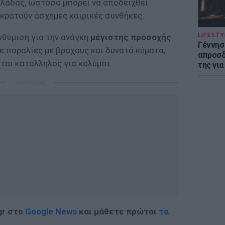
λλάδας, ωστόσο μπορεί να αποδειχθεί
ικρατούν άσχημες καιρικές συνθήκες.
LIFESTY
νθύμιση για την ανάγκη
μέγιστης προσοχής
Γέννησ
ε παραλίες με βράχους και δυνατά κύματα,
απροσδ
εται κατάλληλος για κολύμπι.
της για
ΔΙΑΦΗΜΙΣΗ
gr στο
Google News
και μάθετε πρώτοι
τα