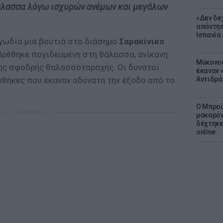
θάλασσα λόγω ισχυρών ανέμων και μεγάλων
«Δεν δε
απάντησ
Ισπανία
αγωδία μια βουτιά στο διάσημο
Σαρακίνικο
 βρέθηκε παγιδευμένη στη θάλασσα, ανίκανη
Μύκονος
της σφοδρής θαλασσοταραχής. Οι δυνατοί
έκαναν «
Αντιδρά
νθήκες που έκαναν αδύνατη την έξοδο από το
Ο Μπρού
ΔΙΑΦΗΜΙΣΗ
μακαρόν
δέχτηκε
online