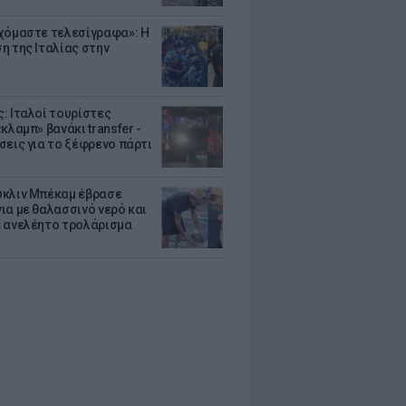
χόμαστε τελεσίγραφα»: Η
η της Ιταλίας στην
: Ιταλοί τουρίστες
κλαμπ» βανάκι transfer -
σεις για το ξέφρενο πάρτι
κλιν Μπέκαμ έβρασε
ια με θαλασσινό νερό και
 ανελέητο τρολάρισμα