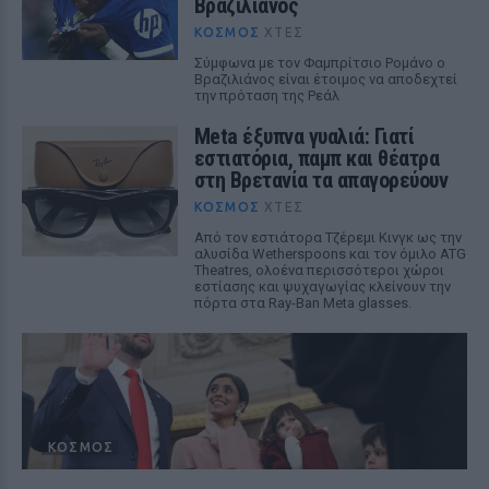
Βραζιλιάνος
ΚΌΣΜΟΣ
ΧΤΕΣ
Σύμφωνα με τον Φαμπρίτσιο Ρομάνο ο
Βραζιλιάνος είναι έτοιμος να αποδεχτεί
την πρόταση της Ρεάλ
Meta έξυπνα γυαλιά: Γιατί
εστιατόρια, παμπ και θέατρα
στη Βρετανία τα απαγορεύουν
ΚΌΣΜΟΣ
ΧΤΕΣ
Από τον εστιάτορα Τζέρεμι Κινγκ ως την
αλυσίδα Wetherspoons και τον όμιλο ATG
Theatres, ολοένα περισσότεροι χώροι
εστίασης και ψυχαγωγίας κλείνουν την
πόρτα στα Ray-Ban Meta glasses.
ΚΌΣΜΟΣ