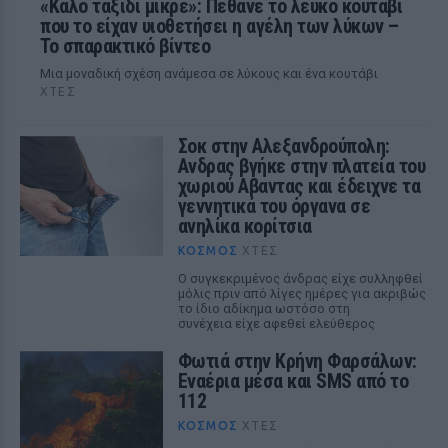
«Καλό ταξίδι μικρέ»: Πέθανε το λευκό κουτάβι
που το είχαν υιοθετήσει η αγέλη των λύκων –
Το σπαρακτικό βίντεο
Μια μοναδική σχέση ανάμεσα σε λύκους και ένα κουτάβι
ΧΤΕΣ
Σοκ στην Αλεξανδρούπολη:
Ανδρας βγήκε στην πλατεία του
χωριού Αβαντας και έδειχνε τα
γεννητικά του όργανα σε
ανηλίκα κορίτσια
ΚΌΣΜΟΣ
ΧΤΕΣ
Ο συγκεκριμένος άνδρας είχε συλληφθεί
μόλις πριν από λίγες ημέρες για ακριβώς
το ίδιο αδίκημα ωστόσο στη
συνέχεια είχε αφεθεί ελεύθερος
Φωτιά στην Κρήνη Φαρσάλων:
Εναέρια μέσα και SMS από το
112
ΚΌΣΜΟΣ
ΧΤΕΣ