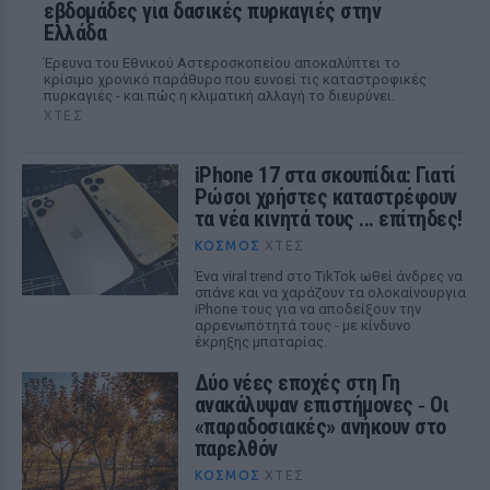
εβδομάδες για δασικές πυρκαγιές στην
Ελλάδα
Έρευνα του Εθνικού Αστεροσκοπείου αποκαλύπτει το
κρίσιμο χρονικό παράθυρο που ευνοεί τις καταστροφικές
πυρκαγιές - και πώς η κλιματική αλλαγή το διευρύνει.
ΧΤΕΣ
iPhone 17 στα σκουπίδια: Γιατί
Ρώσοι χρήστες καταστρέφουν
τα νέα κινητά τους ... επίτηδες!
ΚΌΣΜΟΣ
ΧΤΕΣ
Ένα viral trend στο TikTok ωθεί άνδρες να
σπάνε και να χαράζουν τα ολοκαίνουργια
iPhone τους για να αποδείξουν την
αρρενωπότητά τους - με κίνδυνο
έκρηξης μπαταρίας.
Δύο νέες εποχές στη Γη
ανακάλυψαν επιστήμονες ‑ Oι
«παραδοσιακές» ανήκουν στο
παρελθόν
ΚΌΣΜΟΣ
ΧΤΕΣ