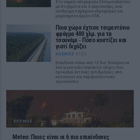
Στο σημείο επιχειρούν 24 πυροσβέστες
με 8 οχήματα και 3 αεροσκάφη, ενώ
συνδρομή παρέχουν υδροφόρες και
μηχανήματα έργου ΟΤΑ.
Ποια χώρα έχτισε τσιμεντένιο
φράγμα 400 χλμ. για τα
τσουνάμι ‑ Πόσο κοστίζει και
γιατί διχάζει
ΚΌΣΜΟΣ
ΧΤΕΣ
Επένδυσε πάνω από 12 δισ. δολάρια σε
ένα γιγαντιαίο παράκτιο τείχος που
προκαλεί έντονες αντιδράσεις από
κατοίκους και περιβαλλοντικές
οργανώσεις
ΚΌΣΜΟΣ
Meteo: Ποιες είναι οι 6 πιο επικίνδυνες