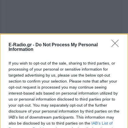
E-Radio.gr -
Do Not Process My Personal
Information
If you wish to opt-out of the sale, sharing to third parties, or
processing of your personal or sensitive information for
Ακολουθήστε το E-Radio.gr στο
Google News
targeted advertising by us, please use the below opt-out
και μάθετε πρώτοι
τα πιο hot νέα
.
section to confirm your selection. Please note that after your
opt-out request is processed you may continue seeing
Για ακόμη περισσότερα
νέα
, μπείτε στην
ροή
interest-based ads based on personal information utilized by
ειδήσεων
του E-Daily.gr
us or personal information disclosed to third parties prior to
your opt-out. You may separately opt-out of the further
disclosure of your personal information by third parties on the
Ακολουθήστε το E-Radio.gr και στο Instagram
IAB’s list of downstream participants. This information may
also be disclosed by us to third parties on the
IAB’s List of
ΔΙΑΦΗΜΙΣΗ