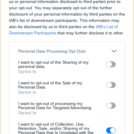
us or personal information disclosed to third parties prior to
your opt-out. You may separately opt-out of the further
disclosure of your personal information by third parties on the
IAB’s list of downstream participants. This information may
also be disclosed by us to third parties on the
IAB’s List of
Downstream Participants
that may further disclose it to other
third parties.
Personal Data Processing Opt Outs
I want to opt-out of the Sharing of my
personal data.
Ακολουθήστε το E-Radio.gr στο
Google News
Opted In
και μάθετε πρώτοι
τα πιο hot νέα
.
I want to opt-out of the Sale of my
Personal Data.
Εσύ μπήκες στο E-Daily.gr; Τα νέα της ημέρας
Opted In
και ότι σου κάνει κλικ!
I want to opt-out of processing my
Personal Data for Targeted Advertising.
Ακολουθήστε το E-Radio.gr και στο Instagram
Opted In
ΔΙΑΦΗΜΙΣΗ
I want to opt-out of Collection, Use,
Retention, Sale, and/or Sharing of my
Personal Data that Is Unrelated with the