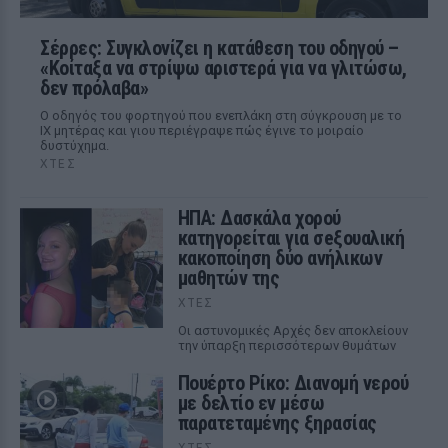
Σέρρες: Συγκλονίζει η κατάθεση του οδηγού –
«Κοίταξα να στρίψω αριστερά για να γλιτώσω,
δεν πρόλαβα»
Ο οδηγός του φορτηγού που ενεπλάκη στη σύγκρουση με το
ΙΧ μητέρας και γιου περιέγραψε πώς έγινε το μοιραίο
δυστύχημα.
ΧΤΕΣ
ΗΠΑ: Δασκάλα χορού
κατηγορείται για σeξουαλική
κακοποίηση δύο ανήλικων
μαθητών της
ΧΤΕΣ
Οι αστυνομικές Αρχές δεν αποκλείουν
την ύπαρξη περισσότερων θυμάτων
Πουέρτο Ρίκο: Διανομή νερού
με δελτίο εν μέσω
παρατεταμένης ξηρασίας
ΧΤΕΣ