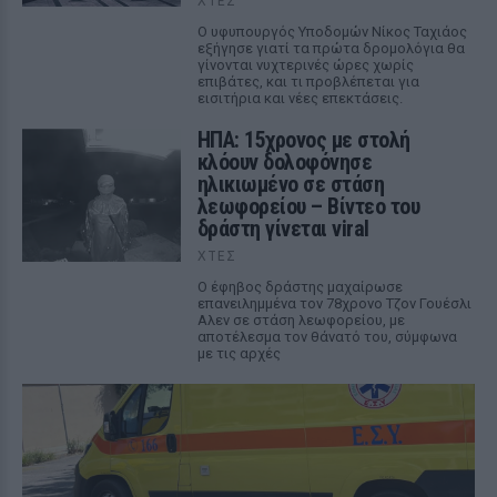
ΧΤΕΣ
Ο υφυπουργός Υποδομών Νίκος Ταχιάος
εξήγησε γιατί τα πρώτα δρομολόγια θα
γίνονται νυχτερινές ώρες χωρίς
επιβάτες, και τι προβλέπεται για
εισιτήρια και νέες επεκτάσεις.
ΗΠΑ: 15χρονος με στολή
κλόουν δολοφόνησε
ηλικιωμένο σε στάση
λεωφορείου – Βίντεο του
δράστη γίνεται viral
ΧΤΕΣ
Ο έφηβος δράστης μαχαίρωσε
επανειλημμένα τον 78χρονο Τζον Γουέσλι
Αλεν σε στάση λεωφορείου, με
αποτέλεσμα τον θάνατό του, σύμφωνα
με τις αρχές