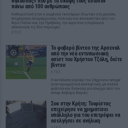
θάλασσας» που με τα σκάφη τους έσωσαν
πάνω από 100 ανθρώπους
Καθοριστική ήταν η συμβολή τεσσάρων ιδιωτών στη μεγάλη
επιχείρηση απομάκρυνσης πολιτών και επισκεπτών από τον
Αγιο Παύλο και την Πρέβελη, την ώρα που η πυρκαγιά
απειλούσε τις δύο περιοχές
ΧΤΕΣ
Το φοβερό βίντεο της Αρσεναλ
από την νέα εντυπωσιακή
ασίστ του Χρήστου Τζόλη, δείτε
βίντεο
ΧΤΕΣ
Η εκτέλεση κόρνερ του 24χρονου winger
ήταν πραγματικά εκπληκτική, με πολλά
φάλτσα και δύσκολη για έλεγχο από τον
κίπερ Αλβαρο Βαγιές
Σοκ στην Κρήτη: Τουρίστας
επιχείρησε να χρηματίσει
υπάλληλο για του επιτρέψει να
ασελγήσει σε ανήλικη
ΧΤΕΣ