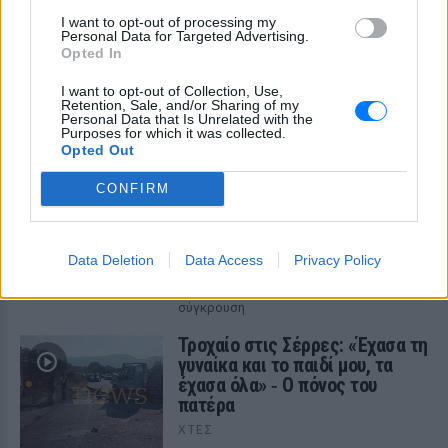
ΔΕΙΤΕ ΕΠΙΣΗΣ
I want to opt-out of processing my
Personal Data for Targeted Advertising.
Opted In
ΣΤΗΝ ΙΔΙΑ ΚΑΤΗΓΟΡΙΑ
I want to opt-out of Collection, Use,
«Θέλω τον μπαμπά μου»: Το
Retention, Sale, and/or Sharing of my
Personal Data that Is Unrelated with the
βίντεο της μεθυσμένης οδηγού
Purposes for which it was collected.
που σκότωσε νύφη ώρες μετά
Opted Out
τον γάμο της
CONFIRM
ΧΤΕΣ
Η Jamie Lee Komoroski, με αλκοόλ
τριπλάσιο του νόμιμου ορίου, έπεσε
πάνω στο golf cart των νεόνυμφων στο
Data Deletion
Data Access
Privacy Policy
Folly Beach - τώρα νέο υλικό από το
αστυνομικό τμήμα αποκαλύπτει τη
συμπεριφορά της λίγο μετά τη μοιραία
σύγκρουση
Τροχαίο στις Σέρρες: «Έχασα τη
γυναίκα και το παιδί μου, τα
έχασα όλα» ‑ Ο πόνος του
πατέρα
ΧΤΕΣ