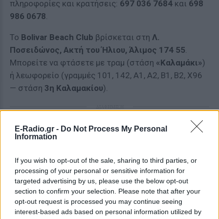
πληροφορίες και κρατήσεις:
697 036 7684
και
698
986 0678
.
Το
Bolivar Beach Club
βρίσκεται στη
Λ.
Ποσειδώνος, Ακτή του Ήλιου, Άλιμος 174 55
.
Μπορείτε να φτάσετε με τραμ (στάση
«Καλαμάκι»
)
ή λεωφορείο (γραμμές 101, 142, A1, A2, B1, B2, X96
— στάση
3η Καλαμακίου
).
ΔΙΑΦΗΜΙΣΗ
E-Radio.gr -
Do Not Process My Personal
Information
If you wish to opt-out of the sale, sharing to third parties, or
processing of your personal or sensitive information for
targeted advertising by us, please use the below opt-out
section to confirm your selection. Please note that after your
opt-out request is processed you may continue seeing
interest-based ads based on personal information utilized by