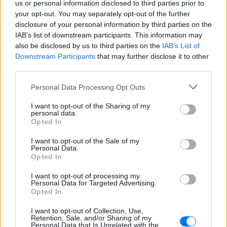
us or personal information disclosed to third parties prior to
your opt-out. You may separately opt-out of the further
disclosure of your personal information by third parties on the
IAB’s list of downstream participants. This information may
also be disclosed by us to third parties on the
IAB’s List of
Downstream Participants
that may further disclose it to other
third parties.
Personal Data Processing Opt Outs
I want to opt-out of the Sharing of my
personal data.
Ακολουθήστε το E-Radio.gr στο
Google News
Opted In
και μάθετε πρώτοι
τα πιο hot νέα
.
I want to opt-out of the Sale of my
Personal Data.
Εσύ μπήκες στο E-Daily.gr; Τα νέα της ημέρας
Opted In
και ότι σου κάνει κλικ!
I want to opt-out of processing my
Personal Data for Targeted Advertising.
Ακολουθήστε το E-Radio.gr και στο Instagram
Opted In
ΔΙΑΦΗΜΙΣΗ
I want to opt-out of Collection, Use,
Retention, Sale, and/or Sharing of my
Personal Data that Is Unrelated with the