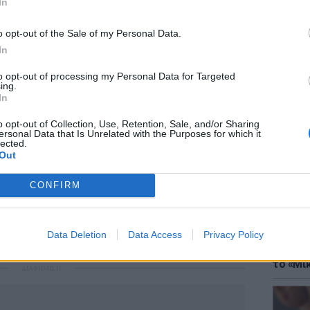
μέχρι και την Παρασκευή, ενώ το Σάββατο η
In
αδιακά προς τα ανατολικά και νότια.
o opt-out of the Sale of my Personal Data.
ισχυθούν και θα κυριαρχήσουν στον καιρό
In
εβδομάδας, προσφέροντας δροσιά αλλά
ίνδυνο πυρκαγιών.
to opt-out of processing my Personal Data for Targeted
ing.
ΘΕΜΑΤ
In
ώση της θερμοκρασίας σε φυσιολογικά
Έφτιαξ
ροσερούς βοριάδες, ωστόσο η αυξημένη
μουσική
o opt-out of Collection, Use, Retention, Sale, and/or Sharing
ersonal Data that Is Unrelated with the Purposes for which it
ς θα απαιτεί συνεχή παρακολούθηση. Παρά το
lected.
 αντιμετωπίσει ακραίο κύμα καύσωνα όπως
Out
καιρικές συνθήκες ενέχουν προκλήσεις όσον
CONFIRM
πυροπροστασία.
Data Deletion
Data Access
Privacy Policy
ΘΕΜΑΤ
Explain
το «Μικ
ΔΙΑΦΗΜΙΣΗ