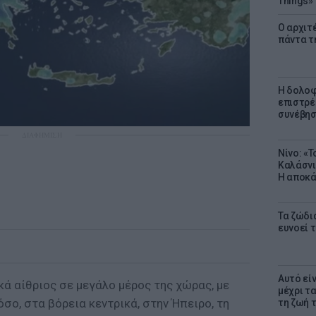
Things»
Ο αρχιτ
πάντα τ
Η δολοφ
επιστρέ
συνέβησ
ΔΙΑΦΗΜΙΣΗ
Νίνο: «
Καλάσνι
Η αποκά
Τα ζώδια
ευνοεί 
Αυτό εί
ικά αίθριος σε μεγάλο μέρος της χώρας, με
μέχρι τ
σο, στα βόρεια κεντρικά, στην Ήπειρο, τη
τη ζωή 