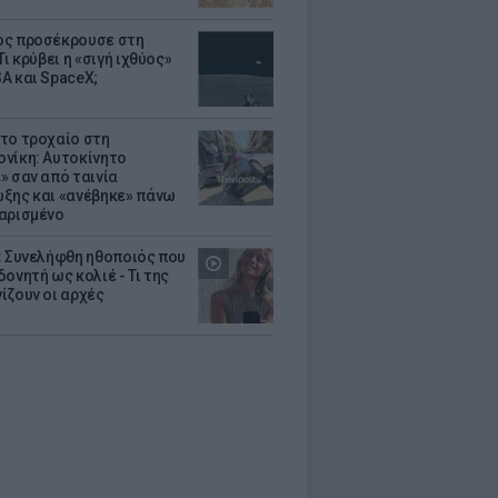
ς προσέκρουσε στη
Τι κρύβει η «σιγή ιχθύος»
A και SpaceX;
το τροχαίο στη
νίκη: Αυτοκίνητο
» σαν από ταινία
ξης και «ανέβηκε» πάνω
αρισμένο
: Συνελήφθη ηθοποιός που
oνητή ως κολιέ - Τι της
ίζουν οι αρχές