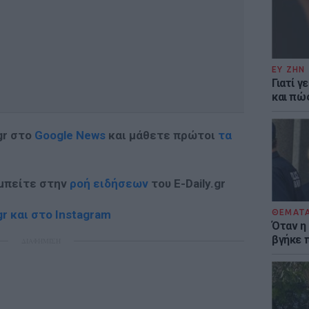
ΕΥ ΖΗΝ
Γιατί γ
και πώ
gr στο
Google News
και μάθετε πρώτοι
τα
 μπείτε στην
ροή ειδήσεων
του E-Daily.gr
ΘΕΜΑΤ
r και στο Instagram
Όταν η
βγήκε 
ΔΙΑΦΗΜΙΣΗ