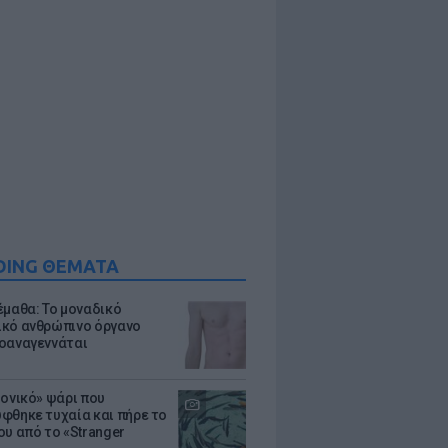
DING ΘΕΜΑΤΑ
έμαθα: Το μοναδικό
κό ανθρώπινο όργανο
οαναγεννάται
μονικό» ψάρι που
φθηκε τυχαία και πήρε το
ου από το «Stranger