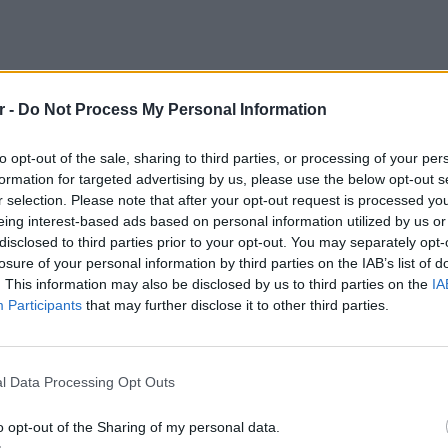
r -
Do Not Process My Personal Information
σε υψηλά επίπεδα, με το θερμόμετρο να
to opt-out of the sale, sharing to third parties, or processing of your per
ούς Κελσίου το απόγευμα. Από την Παρασκευή
formation for targeted advertising by us, please use the below opt-out s
r selection. Please note that after your opt-out request is processed y
ιάδων, που θα κυριαρχήσουν έως και το
eing interest-based ads based on personal information utilized by us or
ξημένη αστάθεια της Πέμπτης και
disclosed to third parties prior to your opt-out. You may separately opt-
losure of your personal information by third parties on the IAB’s list of
. This information may also be disclosed by us to third parties on the
IA
άσει στη χώρα μας από τη δυτική Ευρώπη
Participants
that may further disclose it to other third parties.
θα φέρει τοπικές καταιγίδες, δυνατές
οπτώσεις, συνοδευόμενες από επικίνδυνους
LIFESTY
Οι συν
l Data Processing Opt Outs
εισιτήρ
τις τιμ
ραίτητη τις επόμενες ημέρες, καθώς η
o opt-out of the Sharing of my personal data.