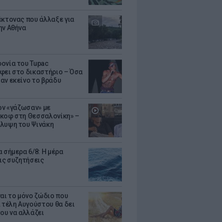
έκτονας που άλλαξε για
ην Αθήνα
ονία του Tupac
φει στο δικαστήριο – Όσα
αν εκείνο το βράδυ
Τον «γάζωσαν» με
κοφ στη Θεσσαλονίκη» –
λυψη του Ψινάκη
 σήμερα 6/8: Η μέρα
τις συζητήσεις
ναι το μόνο ζώδιο που
α τέλη Αυγούστου θα δει
του να αλλάζει