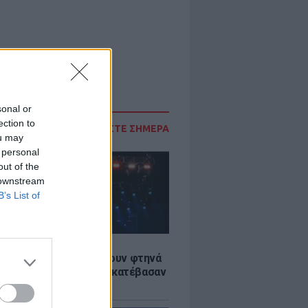
sonal or
ection to
ΔΙΑΒΑΣΤΕ ΣΗΜΕΡΑ
ou may
 personal
out of the
 downstream
B’s List of
LE
αυλίες επιτέλους βγάζουν φτηνά
ια - Ποιοι καλλιτέχνες κατέβασαν
ές