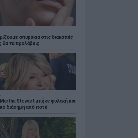
εμίζουμε σπυράκια στις διακοπές
ς θα τα προλάβεις
Α
 Martha Stewart μπήκε φυλακή και
πιο διάσημη από ποτέ