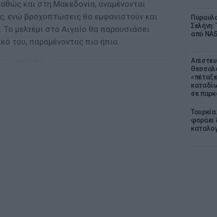
καθώς και στη Μακεδονία, αναμένονται
ες, ενώ βροχοπτώσεις θα εμφανιστούν και
Πύραυλο
Σελήνη: 
 Το μελτέμι στο Αιγαίο θα παρουσιάσει
από NAS
κό του, παραμένοντας πιο ήπιο.
Απίστευ
ΔΙΑΦΗΜΙΣΗ
Θεσσαλο
«πέταξε
καταδίω
σε παρκ
Τουρκία
φοράει δ
καταλογ