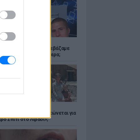
Α
αν το Napster που κατεβάζαμε
 - Πού βρίσκονται σήμερα;
Α
er: Γιατί η Αμερική τσακώνεται για
ρό Σπίτι στο Λιβάδι»;