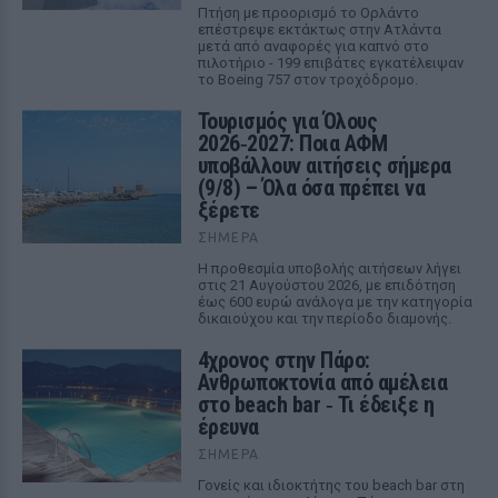
Πτήση με προορισμό το Ορλάντο
επέστρεψε εκτάκτως στην Ατλάντα
μετά από αναφορές για καπνό στο
πιλοτήριο - 199 επιβάτες εγκατέλειψαν
το Boeing 757 στον τροχόδρομο.
Τουρισμός για Όλους
2026‑2027: Ποια ΑΦΜ
υποβάλλουν αιτήσεις σήμερα
(9/8) – Όλα όσα πρέπει να
ξέρετε
ΣΉΜΕΡΑ
Η προθεσμία υποβολής αιτήσεων λήγει
στις 21 Αυγούστου 2026, με επιδότηση
έως 600 ευρώ ανάλογα με την κατηγορία
δικαιούχου και την περίοδο διαμονής.
4χρονος στην Πάρο:
Ανθρωποκτονία από αμέλεια
στο beach bar ‑ Τι έδειξε η
έρευνα
ΣΉΜΕΡΑ
Γονείς και ιδιοκτήτης του beach bar στη