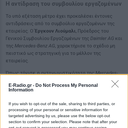
Η αντίδραση του συμβουλίου εργαζομένων
Το υπό εξέταση μέτρο έχει προκαλέσει έντονες
αντιδράσεις από το συμβούλιο εργαζομένων της
εταιρείας. Ο
Έργκουν Λιούμαλι
, Πρόεδρος του
Γενικού Συμβουλίου Εργαζομένων της
Daimler AG
και
της
Mercedes-Benz AG
, χαρακτήρισε το σχέδιο μη
πειστικό ως στρατηγική για το μέλλον της
εταιρείας.
Όπως τόνισε, η ανταγωνιστικότητα της
Mercedes-
Benz
δεν μπορεί να επιτευχθεί μέσω της αύξησης
E-Radio.gr -
Do Not Process My Personal
του χρόνου εργασίας χωρίς αμοιβή. Υποστήριξε ότι
Information
η μακροπρόθεσμη επιτυχία της εταιρείας θα
εξαρτηθεί από την καινοτομία, την ανάπτυξη
If you wish to opt-out of the sale, sharing to third parties, or
ελκυστικών νέων μοντέλων και τη διατήρηση ενός
processing of your personal or sensitive information for
targeted advertising by us, please use the below opt-out
υψηλά καταρτισμένου ανθρώπινου δυναμικού.
section to confirm your selection. Please note that after your
opt-out request is processed you may continue seeing