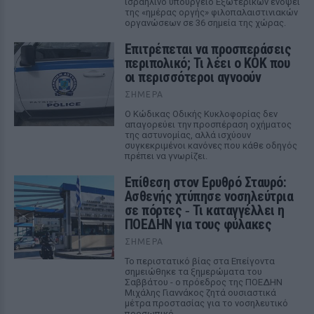
ισραηλινό υπουργείο Εξωτερικών ενόψει
της «ημέρας οργής» φιλοπαλαιστινιακών
οργανώσεων σε 36 σημεία της χώρας.
Επιτρέπεται να προσπεράσεις
περιπολικό; Τι λέει ο ΚΟΚ που
οι περισσότεροι αγνοούν
ΣΉΜΕΡΑ
Ο Κώδικας Οδικής Κυκλοφορίας δεν
απαγορεύει την προσπέραση οχήματος
της αστυνομίας, αλλά ισχύουν
συγκεκριμένοι κανόνες που κάθε οδηγός
πρέπει να γνωρίζει.
Επίθεση στον Ερυθρό Σταυρό:
Ασθενής χτύπησε νοσηλεύτρια
σε πόρτες ‑ Τι καταγγέλλει η
ΠΟΕΔΗΝ για τους φύλακες
ΣΉΜΕΡΑ
Το περιστατικό βίας στα Επείγοντα
σημειώθηκε τα ξημερώματα του
Σαββάτου - ο πρόεδρος της ΠΟΕΔΗΝ
Μιχάλης Γιαννάκος ζητά ουσιαστικά
μέτρα προστασίας για το νοσηλευτικό
προσωπικό