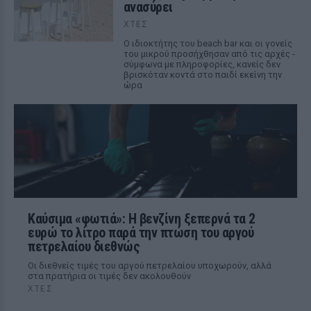
ανασύρει
ΧΤΕΣ
Ο ιδιοκτήτης του beach bar και οι γονείς
του μικρού προσήχθησαν από τις αρχές -
σύμφωνα με πληροφορίες, κανείς δεν
βρισκόταν κοντά στο παιδί εκείνη την
ώρα
Καύσιμα «φωτιά»: Η βενζίνη ξεπερνά τα 2
ευρώ το λίτρο παρά την πτώση του αργού
πετρελαίου διεθνώς
Οι διεθνείς τιμές του αργού πετρελαίου υποχωρούν, αλλά
στα πρατήρια οι τιμές δεν ακολουθούν
ΧΤΕΣ