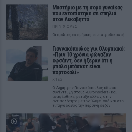
Μυστήριο με τη σορό γυναίκας
που εντοπίστηκε σε σπηλιά
στον Λυκαβηττό
ΠΡΙΝ 9 ΏΡΕΣ
Οι πρώτες εκτιμήσεις του ιατροδικαστή
Γιαννακόπουλος για Ολυμπιακό:
«Πριν 10 χρόνια φώναζαν
οφσάιντ, δεν ήξεραν ότι η
μπάλα μπάσκετ είναι
πορτοκαλί»
ΧΤΕΣ
Ο Δημήτρης Γιαννακόπουλος έδωσε
συνέντευξη στους «EuroInsiders» και
αναφέρθηκε, μεταξύ άλλων, στην
αντιπαλότητα με τον Ολυμπιακό και στο
τι πήγε λάθος την περσινή σεζόν