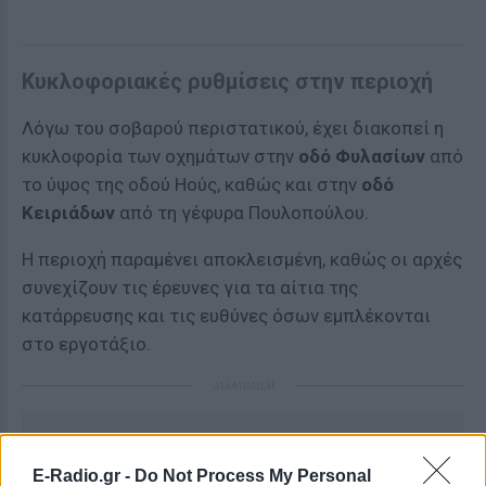
Κυκλοφοριακές ρυθμίσεις στην περιοχή
Λόγω του σοβαρού περιστατικού, έχει διακοπεί η
κυκλοφορία των οχημάτων στην
οδό Φυλασίων
από
το ύψος της οδού Ηούς, καθώς και στην
οδό
Κειριάδων
από τη γέφυρα Πουλοπούλου.
Η περιοχή παραμένει αποκλεισμένη, καθώς οι αρχές
συνεχίζουν τις έρευνες για τα αίτια της
κατάρρευσης και τις ευθύνες όσων εμπλέκονται
στο εργοτάξιο.
ΔΙΑΦΗΜΙΣΗ
E-Radio.gr -
Do Not Process My Personal