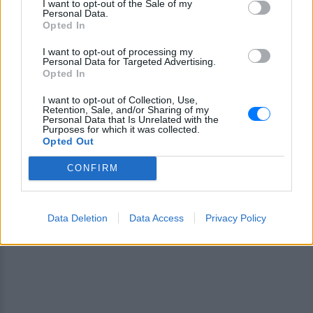
I want to opt-out of the Sale of my
ειδήσεων
του E-Daily.gr
Personal Data.
Opted In
Ακολουθήστε το E-Radio.gr και στο Instagram
I want to opt-out of processing my
Personal Data for Targeted Advertising.
ΔΙΑΦΗΜΙΣΗ
Opted In
I want to opt-out of Collection, Use,
Retention, Sale, and/or Sharing of my
Personal Data that Is Unrelated with the
Purposes for which it was collected.
Opted Out
CONFIRM
Data Deletion
Data Access
Privacy Policy