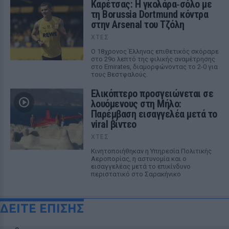
Καρέτσας: Η γκολάρα‑σόλο με
τη Borussia Dortmund κόντρα
στην Arsenal του Τζόλη
ΧΤΕΣ
Ο 18χρονος Έλληνας επιθετικός σκόραρε
στο 29ο λεπτό της φιλικής αναμέτρησης
στο Emirates, διαμορφώνοντας το 2-0 για
τους Βεστφαλούς.
Ελικόπτερο προσγειώνεται σε
λουόμενους στη Μήλο:
Παρέμβαση εισαγγελέα μετά το
viral βίντεο
ΧΤΕΣ
Κινητοποιήθηκαν η Υπηρεσία Πολιτικής
Αεροπορίας, η αστυνομία και ο
εισαγγελέας μετά το επικίνδυνο
περιστατικό στο Σαρακήνικο
ΔΕΙΤΕ ΕΠΙΣΗΣ