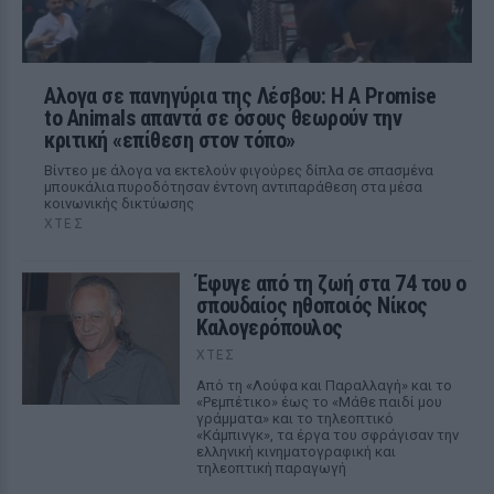
Αλογα σε πανηγύρια της Λέσβου: Η A Promise
to Animals απαντά σε όσους θεωρούν την
κριτική «επίθεση στον τόπο»
Βίντεο με άλογα να εκτελούν φιγούρες δίπλα σε σπασμένα
μπουκάλια πυροδότησαν έντονη αντιπαράθεση στα μέσα
κοινωνικής δικτύωσης
ΧΤΕΣ
Έφυγε από τη ζωή στα 74 του ο
σπουδαίος ηθοποιός Νίκος
Καλογερόπουλος
ΧΤΕΣ
Από τη «Λούφα και Παραλλαγή» και το
«Ρεμπέτικο» έως το «Μάθε παιδί μου
γράμματα» και το τηλεοπτικό
«Κάμπινγκ», τα έργα του σφράγισαν την
ελληνική κινηματογραφική και
τηλεοπτική παραγωγή