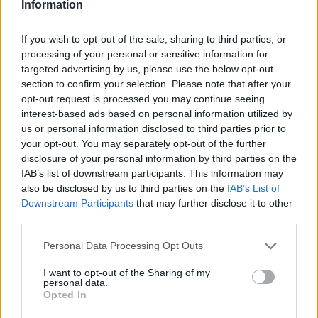
Information
If you wish to opt-out of the sale, sharing to third parties, or
processing of your personal or sensitive information for
targeted advertising by us, please use the below opt-out
section to confirm your selection. Please note that after your
opt-out request is processed you may continue seeing
interest-based ads based on personal information utilized by
us or personal information disclosed to third parties prior to
your opt-out. You may separately opt-out of the further
disclosure of your personal information by third parties on the
IAB’s list of downstream participants. This information may
also be disclosed by us to third parties on the
IAB’s List of
Downstream Participants
that may further disclose it to other
third parties.
Personal Data Processing Opt Outs
Ακολουθήστε το E-Radio.gr στο
Google News
I want to opt-out of the Sharing of my
και μάθετε πρώτοι
τα πιο hot νέα
.
personal data.
Opted In
Για ακόμη περισσότερα
νέα
, μπείτε στην
ροή