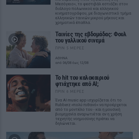
Μεσόγειο», το φεστιβάλ εστιάζει στον
διάλογο πολωνικού και ελληνικού
κινηματογράφου, με διαγωνιστικό τμήμα
ελληνικών ταινιών μικρού μήκους και
χρηματικά έπαθλα.
Ταινίες της εβδομάδας: Φουλ
του γαλλικού σινεμά
ΠΡΙΝ 5 ΜΈΡΕΣ
ΑΘΗΝΑ
από 06/08 έως 12/08
Το hit του καλοκαιριού
φτιάχτηκε από AI;
ΠΡΙΝ 6 ΜΈΡΕΣ
Ένα AI music app ισχυρίζεται ότι το
Rubberz «πολύ πιθανό» να προέρχεται
από το μοντέλο του - και η μουσική
βιομηχανία αναρωτιέται αν η χρήση
τεχνητής νοημοσύνης πρέπει να
δηλώνεται.