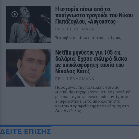
Η ιστορία πίσω από το
πασίγνωστο τραγούδι του Νίκου
Παπάζογλου, «Αύγουστος»
ΠΡΙΝ 1 ΕΒΔΟΜΆΔΑ
Τι κρύβεται πίσω από τους στίχους
Netflix μηνύεται για 105 εκ.
δολάρια: Έχασε σκληρό δίσκο
με ακυκλοφόρητη ταινία του
Νίκολας Κέιτζ
ΠΡΙΝ 1 ΕΒΔΟΜΆΔΑ
Παραγωγοί της πολεμικής ταινίας
«Fortitude» ισχυρίζονται ότι το μοναδικό,
μη κρυπτογραφημένο master αντίγραφο
εξαφανίστηκε μετά από κλοπή στα
κεντρικά γραφεία της πλατφόρμας στο
Λος Αντζελες.
ΔΕΙΤΕ ΕΠΙΣΗΣ