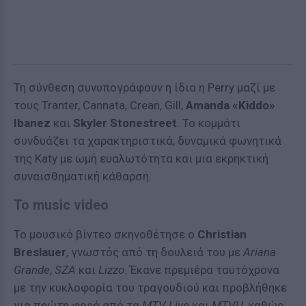
Τη σύνθεση συνυπογράφουν η ίδια η Perry μαζί με
τους Tranter, Cannata, Crean, Gill,
Amanda «Kiddo»
Ibanez
και
Skyler Stonestreet
. Το κομμάτι
συνδυάζει τα χαρακτηριστικά, δυναμικά φωνητικά
της Katy με ωμή ευαλωτότητα και μια εκρηκτική
συναισθηματική κάθαρση.
Το music video
Το μουσικό βίντεο σκηνοθέτησε ο
Christian
Breslauer
, γνωστός από τη δουλειά του με
Ariana
Grande
,
SZA
και
Lizzo
. Έκανε πρεμιέρα ταυτόχρονα
με την κυκλοφορία του τραγουδιού και προβλήθηκε
για πρώτη φορά από τα
MTV Live
και
MTVU
, καθώς