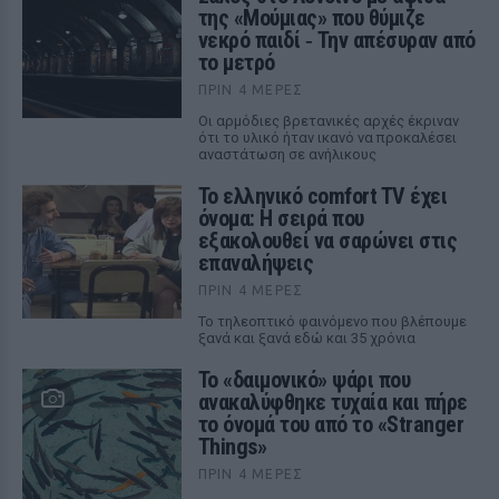
της «Μούμιας» που θύμιζε
νεκρό παιδί ‑ Την απέσυραν από
το μετρό
ΠΡΙΝ 4 ΜΈΡΕΣ
Οι αρμόδιες βρετανικές αρχές έκριναν
ότι το υλικό ήταν ικανό να προκαλέσει
αναστάτωση σε ανήλικους
Το ελληνικό comfort TV έχει
όνομα: Η σειρά που
εξακολουθεί να σαρώνει στις
επαναλήψεις
ΠΡΙΝ 4 ΜΈΡΕΣ
Το τηλεοπτικό φαινόμενο που βλέπουμε
ξανά και ξανά εδώ και 35 χρόνια
Το «δαιμονικό» ψάρι που
ανακαλύφθηκε τυχαία και πήρε
το όνομά του από το «Stranger
Things»
ΠΡΙΝ 4 ΜΈΡΕΣ