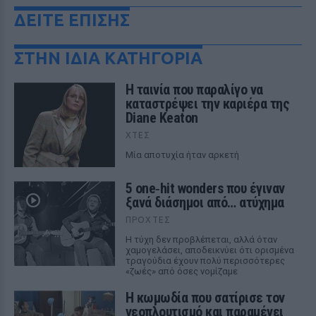
ΔΕΙΤΕ ΕΠΙΣΗΣ
ΣΤΗΝ ΙΔΙΑ ΚΑΤΗΓΟΡΙΑ
Η ταινία που παραλίγο να
καταστρέψει την καριέρα της
Diane Keaton
ΧΤΕΣ
Μία αποτυχία ήταν αρκετή
5 one‑hit wonders που έγιναν
ξανά διάσημοι από… ατύχημα
ΠΡΟΧΤΈΣ
Η τύχη δεν προβλέπεται, αλλά όταν
χαμογελάσει, αποδεικνύει ότι ορισμένα
τραγούδια έχουν πολύ περισσότερες
«ζωές» από όσες νομίζαμε
Η κωμωδία που σατίρισε τον
νεοπλουτισμό και παραμένει