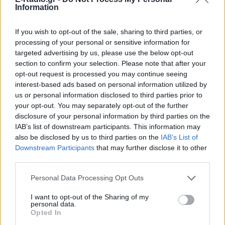
Information
παγκοσμίως που ξεπέρασαν τα 100 εκατομμύρια
πιστοποιημένες μονάδες με τα singles τους.
If you wish to opt-out of the sale, sharing to third parties, or
processing of your personal or sensitive information for
Στο ενεργητικό της καταγράφονται επίσης
επτά
targeted advertising by us, please use the below opt-out
Diamond-certified τίτλοι
από την
RIAA
, ανάμεσά
section to confirm your selection. Please note that after your
τους τα
«Firework»
,
«Dark Horse»
,
«Roar»
,
«California
opt-out request is processed you may continue seeing
Gurls»
(feat. Snoop Dogg),
«E.T.»
,
«Teenage Dream»
interest-based ads based on personal information utilized by
(single) και το ομώνυμο άλμπουμ
Teenage Dream
.
us or personal information disclosed to third parties prior to
your opt-out. You may separately opt-out of the further
ΔΙΑΦΗΜΙΣΗ
disclosure of your personal information by third parties on the
IAB’s list of downstream participants. This information may
also be disclosed by us to third parties on the
IAB’s List of
Downstream Participants
that may further disclose it to other
third parties.
Personal Data Processing Opt Outs
I want to opt-out of the Sharing of my
personal data.
Opted In