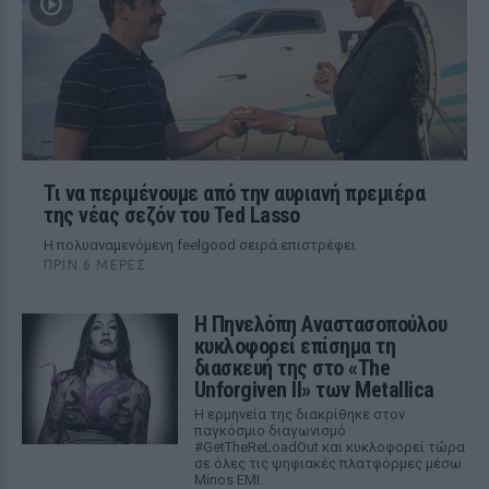
Τι να περιμένουμε από την αυριανή πρεμιέρα
της νέας σεζόν του Ted Lasso
Η πολυαναμενόμενη feelgood σειρά επιστρέφει
ΠΡΙΝ 6 ΜΈΡΕΣ
Η Πηνελόπη Αναστασοπούλου
κυκλοφορεί επίσημα τη
διασκευή της στο «The
Unforgiven II» των Metallica
Η ερμηνεία της διακρίθηκε στον
παγκόσμιο διαγωνισμό
#GetTheReLoadOut και κυκλοφορεί τώρα
σε όλες τις ψηφιακές πλατφόρμες μέσω
Minos EMI.