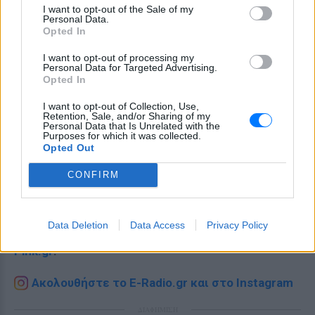
I want to opt-out of the Sale of my
Personal Data.
Opted In
I want to opt-out of processing my
Personal Data for Targeted Advertising.
Opted In
I want to opt-out of Collection, Use,
Retention, Sale, and/or Sharing of my
Personal Data that Is Unrelated with the
Purposes for which it was collected.
Opted Out
Ακολουθήστε το E-Radio.gr στο
Google News
CONFIRM
και μάθετε πρώτοι
τα πιο hot νέα
.
Διαβάστε περισσότερα θέματα για
Μόδα
,
Data Deletion
Data Access
Privacy Policy
Ομορφιά
,
Σχέσεις
και φυσικά
Celebrities
στο νέο
Pink.gr
!
Ακολουθήστε το E-Radio.gr και στο Instagram
ΔΙΑΦΗΜΙΣΗ