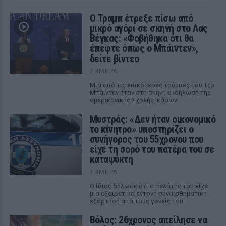
Ο Τραμπ έτρεξε πίσω από
μικρό αγόρι σε σκηνή στο Λας
Βέγκας: «Φοβήθηκα ότι θα
έπεφτε όπως ο Μπάιντεν»,
δείτε βίντεο
ΣΉΜΕΡΑ
Μια από τις επικότερες τούμπες του Τζο
Μπάιντεν ήταν στη σκηνή εκδήλωση της
αμερικανικής Σχολής Ικάρων
Μυστράς: «Δεν ήταν οικονομικό
το κίνητρο» υποστηρίζει ο
συνήγορος του 55χρονου που
είχε τη σορό του πατέρα του σε
καταψύκτη
ΣΉΜΕΡΑ
Ο ίδιος δήλωσε ότι ο πελάτης του είχε
μια εξαιρετικά έντονη συναισθηματική
εξάρτηση από τους γονείς του
Βόλος: 26χρονος απείλησε να