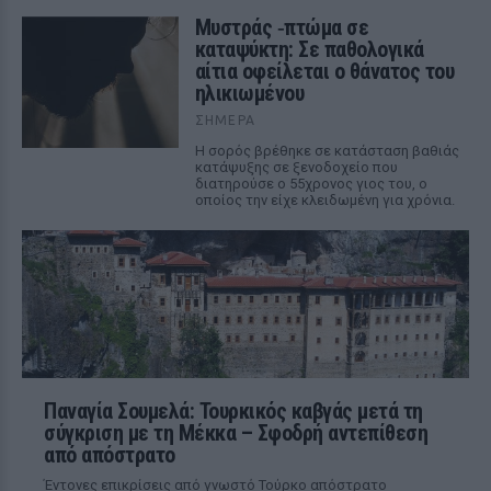
Μυστράς ‑πτώμα σε
καταψύκτη: Σε παθολογικά
αίτια οφείλεται ο θάνατος του
ηλικιωμένου
ΣΉΜΕΡΑ
Η σορός βρέθηκε σε κατάσταση βαθιάς
κατάψυξης σε ξενοδοχείο που
διατηρούσε ο 55χρονος γιος του, ο
οποίος την είχε κλειδωμένη για χρόνια.
Παναγία Σουμελά: Τουρκικός καβγάς μετά τη
σύγκριση με τη Μέκκα – Σφοδρή αντεπίθεση
από απόστρατο
Έντονες επικρίσεις από γνωστό Τούρκο απόστρατο