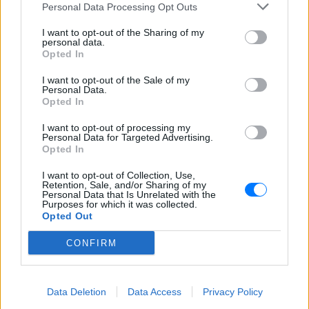
Personal Data Processing Opt Outs
I want to opt-out of the Sharing of my
ΔΕΙΤΕ ΕΠΙΣΗΣ
personal data.
Opted In
ΣΤΗΝ ΙΔΙΑ ΚΑΤΗΓΟΡΙΑ
I want to opt-out of the Sale of my
Personal Data.
Opted In
42χρονη από το Ρότερνταμ
πνίγηκε στα Μάλια – Αυτόπτες
I want to opt-out of processing my
Personal Data for Targeted Advertising.
μάρτυρες τα 3 παιδιά της
Opted In
ΣΉΜΕΡΑ
I want to opt-out of Collection, Use,
Τα τρία ανήλικα παιδιά της 42χρονης
Retention, Sale, and/or Sharing of my
ήταν παρόν όταν εκτυλίχθηκε το τραγικό
Personal Data that Is Unrelated with the
συμβάν.
Purposes for which it was collected.
Opted Out
Kοράκι στην Αγγλία δεν
αστειευόταν καθόλου:
CONFIRM
Επιτέθηκε σε γυναίκα και την
έριξε κάτω ‑ Δες τι έγινε!
ΣΉΜΕΡΑ
Data Deletion
Data Access
Privacy Policy
Το βίντεο πλημμύρισε με σχόλια το