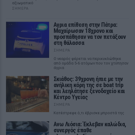
αξιωματικό
ΣΉΜΕΡΑ
Αγρια επίθεση στην Πάτρα:
Μαχαίρωσαν 18χρονο και
προσπάθησαν να τον πετάξουν
στη θάλασσα
ΣΉΜΕΡΑ
Ο νεαρός φέρεται να περικυκλώθηκε
από ομάδα 5-6 ατόμων που τον χτύπησαν
άγρια
Σκιάθος: 39χρονη ήπιε με την
ανήλικη κόρη της σε boat trip
και λεηλάτησε ξενοδοχείο και
Κέντρο Υγείας
ΣΉΜΕΡΑ
Κατέστρεφε ό,τι έβρισκε μπροστά της
Ανω Λιόσια: Έκλεβαν καλώδια,
συνεργός έπαθε