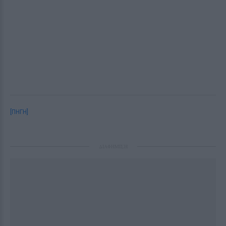
[ΠΗΓΗ]
ΔΙΑΦΗΜΙΣΗ