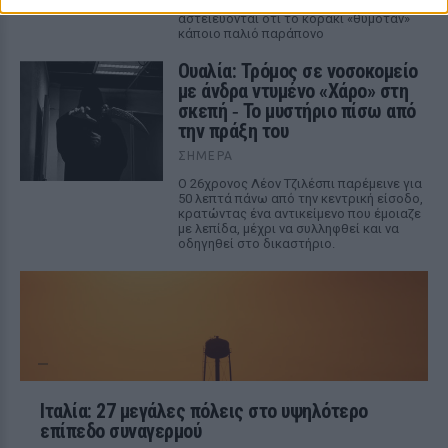
διαδίκτυο, με πολλούς χρήστες να
αστειεύονται ότι το κοράκι «θυμόταν»
κάποιο παλιό παράπονο
Ουαλία: Τρόμος σε νοσοκομείο
με άνδρα ντυμένο «Χάρο» στη
σκεπή ‑ Το μυστήριο πίσω από
την πράξη του
ΣΉΜΕΡΑ
Ο 26χρονος Λέον Τζιλέσπι παρέμεινε για
50 λεπτά πάνω από την κεντρική είσοδο,
κρατώντας ένα αντικείμενο που έμοιαζε
με λεπίδα, μέχρι να συλληφθεί και να
οδηγηθεί στο δικαστήριο.
Ιταλία: 27 μεγάλες πόλεις στο υψηλότερο
επίπεδο συναγερμού