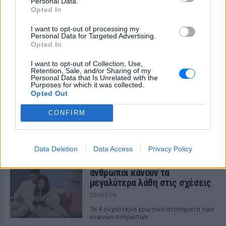
Personal Data.
Opted In
I want to opt-out of processing my
Personal Data for Targeted Advertising.
ΔΕΙΤΕ ΕΠΙΣΗΣ
Opted In
I want to opt-out of Collection, Use,
ΣΤΗΝ ΙΔΙΑ ΚΑΤΗΓΟΡΙΑ
Retention, Sale, and/or Sharing of my
Personal Data that Is Unrelated with the
Purposes for which it was collected.
Γιατί γεμίζουμε σπυράκια στις
Opted Out
διακοπές και πώς θα τα
προλάβεις
CONFIRM
ΣΉΜΕΡΑ
Τι πρέπει να αλλάξεις
Data Deletion
Data Access
Privacy Policy
Ο λόγος που οι πιο έξυπνοι
άνθρωποι κάνουν τα
μεγαλύτερα λάθη στις σχέσεις
ΣΉΜΕΡΑ
Τα 4 συχνότερα ερωτικά ατοπήματα των
ευφυών ανθρώπων