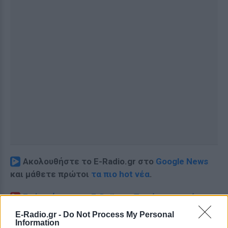
Ακολουθήστε το E-Radio.gr στο
Google News
και μάθετε πρώτοι
τα πιο hot νέα
.
Εσύ μπήκες στο E-Daily.gr; Τα νέα της ημέρας
και ότι σου κάνει κλικ!
E-Radio.gr -
Do Not Process My Personal
Information