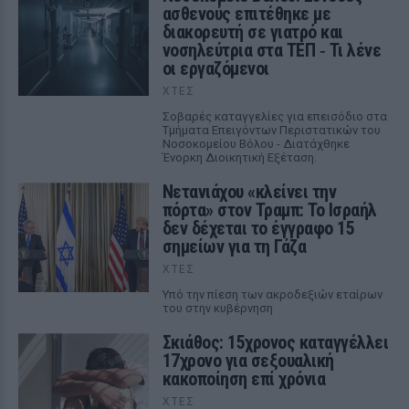
ασθενούς επιτέθηκε με
διακορευτή σε γιατρό και
νοσηλεύτρια στα ΤΕΠ ‑ Τι λένε
οι εργαζόμενοι
ΧΤΕΣ
Σοβαρές καταγγελίες για επεισόδιο στα
Τμήματα Επειγόντων Περιστατικών του
Νοσοκομείου Βόλου - Διατάχθηκε
Ένορκη Διοικητική Εξέταση.
Νετανιάχου «κλείνει την
πόρτα» στον Τραμπ: Το Ισραήλ
δεν δέχεται το έγγραφο 15
σημείων για τη Γάζα
ΧΤΕΣ
Υπό την πίεση των ακροδεξιών εταίρων
του στην κυβέρνηση
Σκιάθος: 15χρονος καταγγέλλει
17χρονο για σεξουαλική
κακοποίηση επί χρόνια
ΧΤΕΣ