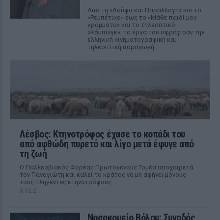
Από τη «Λούφα και Παραλλαγή» και το
«Ρεμπέτικο» έως το «Μάθε παιδί μου
γράμματα» και το τηλεοπτικό
«Κάμπινγκ», τα έργα του σφράγισαν την
ελληνική κινηματογραφική και
τηλεοπτική παραγωγή
Λέσβος: Κτηνοτρόφος έχασε το κοπάδι του
από αφθώδη πυρετό και λίγο μετά έφυγε από
τη ζωή
Ο Παλλεσβιακός Φορέας Πρωτογενούς Τομέα αποχαιρετά
τον Παναγιώτη και καλεί το κράτος να μη αφήνει μόνους
τους πληγέντες κτηνοτρόφους
ΧΤΕΣ
Νοσοκομείο Βόλου: Συνοδός