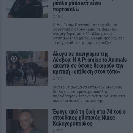
μπάλα μπάσκετ είναι
πορτοκαλί»
ΧΤΕΣ
Ο Δημήτρης Γιαννακόπουλος έδωσε
συνέντευξη στους «EuroInsiders» και
αναφέρθηκε, μεταξύ άλλων, στην
αντιπαλότητα με τον Ολυμπιακό και στο
τι πήγε λάθος την περσινή σεζόν
Αλογα σε πανηγύρια της
Λέσβου: Η A Promise to Animals
απαντά σε όσους θεωρούν την
κριτική «επίθεση στον τόπο»
ΧΤΕΣ
Βίντεο με άλογα να εκτελούν φιγούρες
δίπλα σε σπασμένα μπουκάλια
πυροδότησαν έντονη αντιπαράθεση στα
μέσα κοινωνικής δικτύωσης
Έφυγε από τη ζωή στα 74 του ο
σπουδαίος ηθοποιός Νίκος
Καλογερόπουλος
ΧΤΕΣ