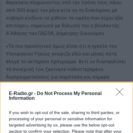
θεραπεία πληρώνοντας από την τσέπη τους πάνω
από 300 ευρώ τον μήνα είτε να τη διακόψουν, με
σοβαρό κίνδυνο να χαθούν τα οφέλη που είχαν ήδη
επιτύχει», σημείωσε με δήλωσή του ο βουλευτής
Α΄Αθήνας του ΠΑΣΟΚ, Δημήτρης Οικονόμου.
«Το πιο προκλητικό όμως είναι ότι η ηγεσία του
Υπουργείου Υγείας γνώριζε εδώ και μήνες πότε
έληγε το οκτάμηνο πρόγραμμα. Αντί να διασφαλίσει
τη συνέχισή του, ξεκίνησε καθυστερημένα
διαπραγματεύσεις για παράταση και σήμερα
επιχειρεί να μεταθέσει τις ευθύνες στους γιατρούς.
Πρόκειται για έναν ισχυρισμό που δεν αντέχει στην
E-Radio.gr -
Do Not Process My Personal
Information
πραγματικότητα. Το πρόγραμμα ξεκίνησε τον
Δεκέμβριο με γνωστή ημερομηνία λήξης στις 30
If you wish to opt-out of the sale, sharing to third parties, or
Ιουνίου. Η κυβέρνηση γνώριζε από την πρώτη ημέρα
processing of your personal or sensitive information for
πότε θα τελείωνε», πρόσθεσε.
targeted advertising by us, please use the below opt-out
section to confirm your selection. Please note that after your