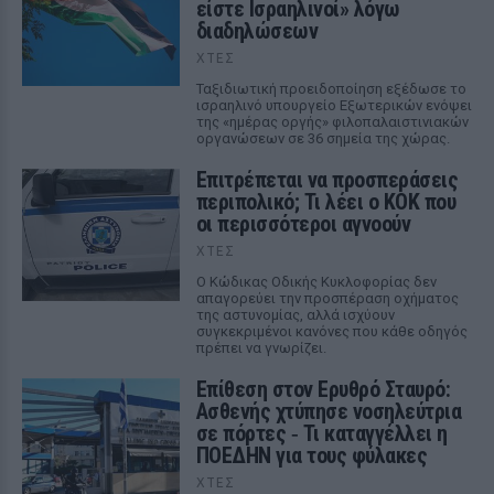
είστε Ισραηλινοί» λόγω
διαδηλώσεων
ΧΤΕΣ
Ταξιδιωτική προειδοποίηση εξέδωσε το
ισραηλινό υπουργείο Εξωτερικών ενόψει
της «ημέρας οργής» φιλοπαλαιστινιακών
οργανώσεων σε 36 σημεία της χώρας.
Επιτρέπεται να προσπεράσεις
περιπολικό; Τι λέει ο ΚΟΚ που
οι περισσότεροι αγνοούν
ΧΤΕΣ
Ο Κώδικας Οδικής Κυκλοφορίας δεν
απαγορεύει την προσπέραση οχήματος
της αστυνομίας, αλλά ισχύουν
συγκεκριμένοι κανόνες που κάθε οδηγός
πρέπει να γνωρίζει.
Επίθεση στον Ερυθρό Σταυρό:
Ασθενής χτύπησε νοσηλεύτρια
σε πόρτες ‑ Τι καταγγέλλει η
ΠΟΕΔΗΝ για τους φύλακες
ΧΤΕΣ