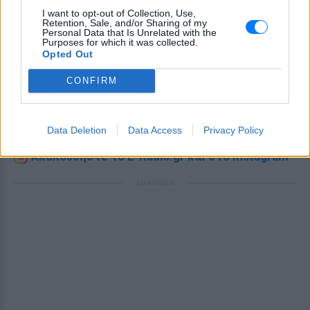
I want to opt-out of Collection, Use,
Retention, Sale, and/or Sharing of my
Personal Data that Is Unrelated with the
Purposes for which it was collected.
Opted Out
Ακολουθήστε το E-Radio.gr στο
Google News
και μάθετε πρώτοι
τα πιο hot νέα
.
CONFIRM
Για ακόμη περισσότερα
νέα
, μπείτε στην
ροή
ειδήσεων
του E-Daily.gr
Data Deletion
Data Access
Privacy Policy
Ακολουθήστε το E-Radio.gr και στο Instagram
ΔΙΑΦΗΜΙΣΗ