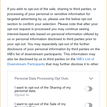
If you wish to opt-out of the sale, sharing to third parties, or
processing of your personal or sensitive information for
targeted advertising by us, please use the below opt-out
section to confirm your selection. Please note that after your
opt-out request is processed you may continue seeing
interest-based ads based on personal information utilized by
us or personal information disclosed to third parties prior to
your opt-out. You may separately opt-out of the further
disclosure of your personal information by third parties on the
IAB’s list of downstream participants. This information may
also be disclosed by us to third parties on the
IAB’s List of
Το αεροσκάφος και οι αναλογίες με την
Downstream Participants
that may further disclose it to other
11η Σεπτεμβρίου
third parties.
Το αεροπλάνο ήταν ένα διθέσιο, μονοκινητήριο
Personal Data Processing Opt Outs
Aurora SA60L
, κατασκευασμένο από την κινεζική
I want to opt-out of the Sharing of my
εταιρεία
Sunward Aircraft
, σύμφωνα με την υπηρεσία
personal data.
Opted In
παρακολούθησης πτήσεων
Flightradar24
. Με μήκος
6,9 μέτρα και άνοιγμα φτερών 8,6 μέτρα, έχει
I want to opt-out of the Sale of my