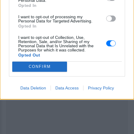
Personal Data.
σχεδιαστεί για περιηγήσεις, αεροφωτογράφιση και
Opted In
ψυχαγωγική αεροπορία.
I want to opt-out of processing my
Personal Data for Targeted Advertising.
Εκτός Κίνας, το περιστατικό θύμισε σε πολλούς τις
Opted In
επιθέσεις της
11ης Σεπτεμβρίου 2001
, όταν
I want to opt-out of Collection, Use,
τρομοκράτες έριξαν αμερικανικά επιβατικά
Retention, Sale, and/or Sharing of my
Personal Data that Is Unrelated with the
αεροσκάφη σε δύο ουρανοξύστες της Νέας Υόρκης.
Purposes for which it was collected.
Το Πεκίνο, εν τω μεταξύ, είχε πρόσφατα
Opted Out
αυστηροποιήσει τους κανονισμούς για τα drones
CONFIRM
επικαλούμενο λόγους ασφαλείας — χωρίς, όπως
αποδείχθηκε, αυτό να αρκεί.
Data Deletion
Data Access
Privacy Policy
ΔΙΑΦΗΜΙΣΗ