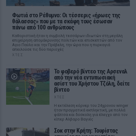
Φωτιά στο Ρέθυμνο: Οι τέσσερις «ήρωες της
θάλασσας» που με τα σκάφη τους έσωσαν
πάνω από 100 ανθρώπους
Καθοριστική ήταν η συμβολή τεσσάρων ιδιωτών στη μεγάλη
επιχείρηση απομάκρυνσης πολιτών και επισκεπτών από τον
Αγιο Παύλο και την Πρέβελη, την ώρα που η πυρκαγιά
απειλούσε τις δύο περιοχές
ΧΤΕΣ
Το φοβερό βίντεο της Αρσεναλ
από την νέα εντυπωσιακή
ασίστ του Χρήστου Τζόλη, δείτε
βίντεο
ΧΤΕΣ
Η εκτέλεση κόρνερ του 24χρονου winger
ήταν πραγματικά εκπληκτική, με πολλά
φάλτσα και δύσκολη για έλεγχο από τον
κίπερ Αλβαρο Βαγιές
Σοκ στην Κρήτη: Τουρίστας