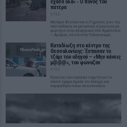
έχασα όλα» ‑ Ο πόνος του
πατέρα
ΧΤΕΣ
Μητέρα 43 ετών και ο 21χρονος γιος της
σκοτώθηκαν σε μετωπική σύγκρουση με
φορτηγό στην επαρχιακή οδό Αμφίπολης
– Δράμας, κοντά στην Παλαιοκώμη.
Καταδίωξη στο κέντρο της
Θεσσαλονίκης: Έσπασαν το
τζάμι του οδηγού – «Μην κάνεις
μ@@@», του φώναζαν
ΧΤΕΣ
Εξαιτίας των υψηλών ταχυτήτων το
λευκό όχημα έχασε τον έλεγχο και
καρφώθηκε πάνω σε κολονάκια.