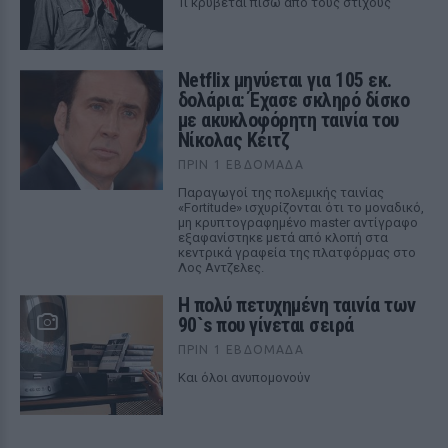
Τι κρύβεται πίσω από τους στίχους
Netflix μηνύεται για 105 εκ.
δολάρια: Έχασε σκληρό δίσκο
με ακυκλοφόρητη ταινία του
Νίκολας Κέιτζ
ΠΡΙΝ 1 ΕΒΔΟΜΆΔΑ
Παραγωγοί της πολεμικής ταινίας
«Fortitude» ισχυρίζονται ότι το μοναδικό,
μη κρυπτογραφημένο master αντίγραφο
εξαφανίστηκε μετά από κλοπή στα
κεντρικά γραφεία της πλατφόρμας στο
Λος Αντζελες.
Η πολύ πετυχημένη ταινία των
90`s που γίνεται σειρά
ΠΡΙΝ 1 ΕΒΔΟΜΆΔΑ
Και όλοι ανυπομονούν