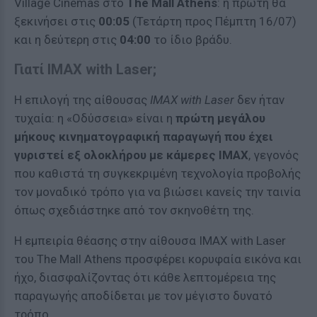
Village Cinemas στο
The Mall Athens
: η πρώτη θα
ξεκινήσει στις
00:05
(Τετάρτη προς Πέμπτη 16/07)
και η δεύτερη στις
04:00
το ίδιο βράδυ.
Γιατί IMAX with Laser;
Η επιλογή της αίθουσας
IMAX with Laser
δεν ήταν
τυχαία: η «Οδύσσεια» είναι η
πρώτη μεγάλου
μήκους κινηματογραφική παραγωγή που έχει
γυριστεί εξ ολοκλήρου με κάμερες IMAX
, γεγονός
που καθιστά τη συγκεκριμένη τεχνολογία προβολής
τον μοναδικό τρόπο για να βιώσει κανείς την ταινία
όπως σχεδιάστηκε από τον σκηνοθέτη της.
Η εμπειρία θέασης στην αίθουσα IMAX with Laser
του The Mall Athens προσφέρει κορυφαία εικόνα και
ήχο, διασφαλίζοντας ότι κάθε λεπτομέρεια της
παραγωγής αποδίδεται με τον μέγιστο δυνατό
τρόπο.