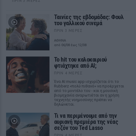
ΠΡΙΝ 3 ΜΈΡΕΣ
Ταινίες της εβδομάδας: Φουλ
του γαλλικού σινεμά
ΠΡΙΝ 3 ΜΈΡΕΣ
ΑΘΗΝΑ
από 06/08 έως 12/08
Το hit του καλοκαιριού
φτιάχτηκε από AI;
ΠΡΙΝ 4 ΜΈΡΕΣ
Ένα AI music app ισχυρίζεται ότι το
Rubberz «πολύ πιθανό» να προέρχεται
από το μοντέλο του - και η μουσική
βιομηχανία αναρωτιέται αν η χρήση
τεχνητής νοημοσύνης πρέπει να
δηλώνεται.
Τι να περιμένουμε από την
αυριανή πρεμιέρα της νέας
σεζόν του Ted Lasso
ΠΡΙΝ 4 ΜΈΡΕΣ