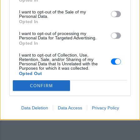
Opted In
Εσύ μπήκες στο E-Daily.gr; Τα νέα της ημέρας
I want to opt-out of the Sale of my
Personal Data.
και ότι σου κάνει κλικ!
Opted In
Ακολουθήστε το E-Radio.gr και στο Instagram
I want to opt-out of processing my
Personal Data for Targeted Advertising.
Opted In
ΔΙΑΦΗΜΙΣΗ
I want to opt-out of Collection, Use,
Retention, Sale, and/or Sharing of my
Personal Data that Is Unrelated with the
Purposes for which it was collected.
Opted Out
CONFIRM
Data Deletion
Data Access
Privacy Policy