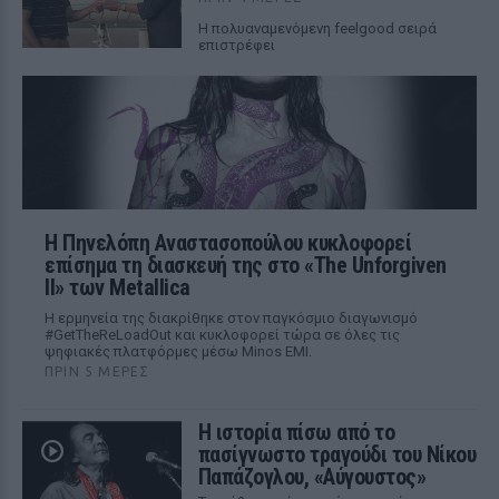
Η πολυαναμενόμενη feelgood σειρά
επιστρέφει
Η Πηνελόπη Αναστασοπούλου κυκλοφορεί
επίσημα τη διασκευή της στο «The Unforgiven
II» των Metallica
Η ερμηνεία της διακρίθηκε στον παγκόσμιο διαγωνισμό
#GetTheReLoadOut και κυκλοφορεί τώρα σε όλες τις
ψηφιακές πλατφόρμες μέσω Minos EMI.
ΠΡΙΝ 5 ΜΈΡΕΣ
Η ιστορία πίσω από το
πασίγνωστο τραγούδι του Νίκου
Παπάζογλου, «Αύγουστος»