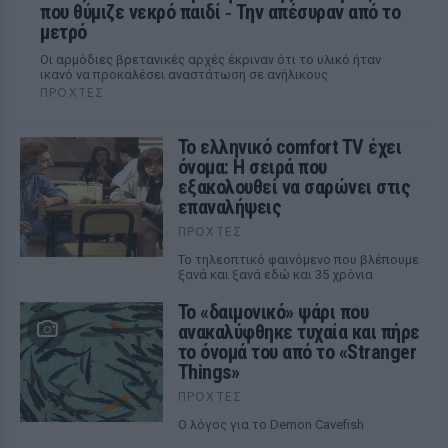
που θύμιζε νεκρό παιδί ‑ Την απέσυραν από το
μετρό
Οι αρμόδιες βρετανικές αρχές έκριναν ότι το υλικό ήταν
ικανό να προκαλέσει αναστάτωση σε ανήλικους
ΠΡΟΧΤΈΣ
Το ελληνικό comfort TV έχει
όνομα: Η σειρά που
εξακολουθεί να σαρώνει στις
επαναλήψεις
ΠΡΟΧΤΈΣ
Το τηλεοπτικό φαινόμενο που βλέπουμε
ξανά και ξανά εδώ και 35 χρόνια
Το «δαιμονικό» ψάρι που
ανακαλύφθηκε τυχαία και πήρε
το όνομά του από το «Stranger
Things»
ΠΡΟΧΤΈΣ
Ο λόγος για το Demon Cavefish