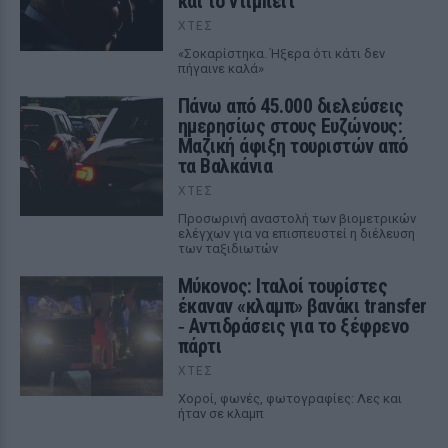
και το ντιμπέιτ
ΧΤΕΣ
«Σοκαρίστηκα. Ήξερα ότι κάτι δεν
πήγαινε καλά»
Πάνω από 45.000 διελεύσεις
ημερησίως στους Ευζώνους:
Μαζική άφιξη τουριστών από
τα Βαλκάνια
ΧΤΕΣ
Προσωρινή αναστολή των βιομετρικών
ελέγχων για να επισπευστεί η διέλευση
των ταξιδιωτών
Μύκονος: Ιταλοί τουρίστες
έκαναν «κλαμπ» βανάκι transfer
‑ Αντιδράσεις για το ξέφρενο
πάρτι
ΧΤΕΣ
Χοροί, φωνές, φωτογραφίες: Λες και
ήταν σε κλαμπ