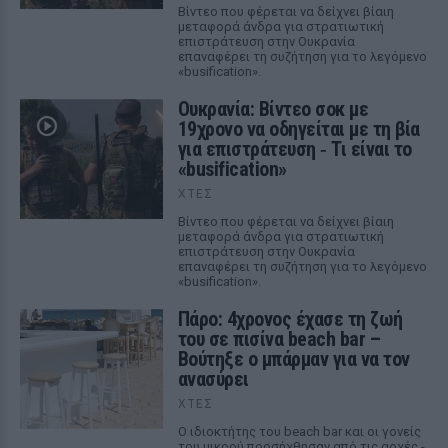
Βίντεο που φέρεται να δείχνει βίαιη
μεταφορά άνδρα για στρατιωτική
επιστράτευση στην Ουκρανία
επαναφέρει τη συζήτηση για το λεγόμενο
«busification».
Ουκρανία: Βίντεο σοκ με
19χρονο να οδηγείται με τη βία
για επιστράτευση ‑ Τι είναι το
«busification»
ΧΤΕΣ
Βίντεο που φέρεται να δείχνει βίαιη
μεταφορά άνδρα για στρατιωτική
επιστράτευση στην Ουκρανία
επαναφέρει τη συζήτηση για το λεγόμενο
«busification».
Πάρο: 4χρονος έχασε τη ζωή
του σε πισίνα beach bar –
Βούτηξε ο μπάρμαν για να τον
ανασύρει
ΧΤΕΣ
Ο ιδιοκτήτης του beach bar και οι γονείς
του μικρού προσήχθησαν από τις αρχές -