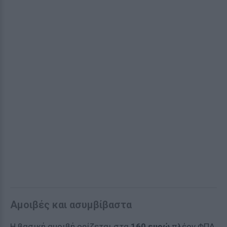
Αμοιβές και ασυμβίβαστα
Η βασική αμοιβή ορίζεται στα
160 ευρώ
πλέον ΦΠΑ