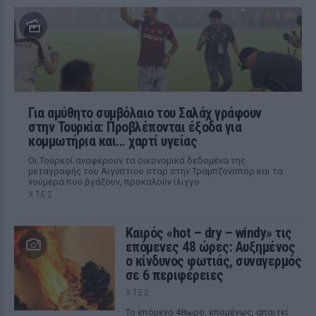
Για αμύθητο συμβόλαιο του Σαλάχ γράφουν
στην Τουρκία: Προβλέπονται έξοδα για
κομμωτήρια και... χαρτί υγείας
Οι Τούρκοί αναφέρουν τα οικονομικά δεδομένα της
μεταγραφής του Αιγύπτιου σταρ στην Τραμπζονσπόρ και τα
νούμερα που βγάζουν, προκαλούν ίλιγγο
ΧΤΕΣ
Καιρός «hot – dry – windy» τις
επόμενες 48 ώρες: Αυξημένος
ο κίνδυνος φωτιάς, συναγερμός
σε 6 περιφέρειες
ΧΤΕΣ
Το επόμενο 48ωρο, επομένως, απαιτεί