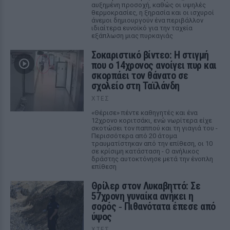
αυξημένη προσοχή, καθώς οι υψηλές
θερμοκρασίες, η ξηρασία και οι ισχυροί
άνεμοι δημιουργούν ένα περιβάλλον
ιδιαίτερα ευνοϊκό για την ταχεία
εξάπλωση μιας πυρκαγιάς
Σοκαριστικό βίντεο: Η στιγμή
που ο 14χρονος ανοίγει πυρ και
σκορπάει τον θάνατο σε
σχολείο στη Ταϊλάνδη
ΧΤΕΣ
«Θέρισε» πέντε καθηγητές και ένα
12χρονο κοριτσάκι, ενώ νωρίτερα είχε
σκοτώσει τον παππού και τη γιαγιά του -
Περισσότερα από 20 άτομα
τραυματίστηκαν από την επίθεση, οι 10
σε κρίσιμη κατάσταση - Ο ανήλικος
δράστης αυτοκτόνησε μετά την ένοπλη
επίθεση
Θρίλερ στον Λυκαβηττό: Σε
57χρονη γυναίκα ανήκει η
σορός ‑ Πιθανότατα έπεσε από
ύψος
ΧΤΕΣ