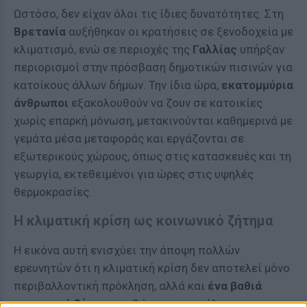
Ωστόσο, δεν είχαν όλοι τις ίδιες δυνατότητες. Στη
Βρετανία
αυξήθηκαν οι κρατήσεις σε ξενοδοχεία με
κλιματισμό, ενώ σε περιοχές της
Γαλλίας
υπήρξαν
περιορισμοί στην πρόσβαση δημοτικών πισινών για
κατοίκους άλλων δήμων. Την ίδια ώρα,
εκατομμύρια
άνθρωποι
εξακολουθούν να ζουν σε κατοικίες
χωρίς επαρκή μόνωση, μετακινούνται καθημερινά με
γεμάτα μέσα μεταφοράς και εργάζονται σε
εξωτερικούς χώρους, όπως στις κατασκευές και τη
γεωργία, εκτεθειμένοι για ώρες στις υψηλές
θερμοκρασίες.
Η κλιματική κρίση ως κοινωνικό ζήτημα
Η εικόνα αυτή ενισχύει την άποψη πολλών
ερευνητών ότι η κλιματική κρίση δεν αποτελεί μόνο
περιβαλλοντική πρόκληση, αλλά και
ένα βαθιά
κοινωνικό ζήτημα
, καθώς οι πιο ευάλωτοι