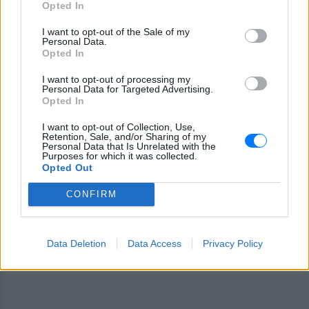
Opted In
I want to opt-out of the Sale of my
Personal Data.
Opted In
I want to opt-out of processing my
Ακολουθήστε το E-Radio.gr στο
Google News
Personal Data for Targeted Advertising.
και μάθετε πρώτοι
τα πιο hot νέα
.
Opted In
I want to opt-out of Collection, Use,
Εσύ μπήκες στο E-Daily.gr; Τα νέα της ημέρας
Retention, Sale, and/or Sharing of my
Personal Data that Is Unrelated with the
και ότι σου κάνει κλικ!
Purposes for which it was collected.
Opted Out
Ακολουθήστε το E-Radio.gr και στο Instagram
CONFIRM
ΔΙΑΦΗΜΙΣΗ
Data Deletion
Data Access
Privacy Policy