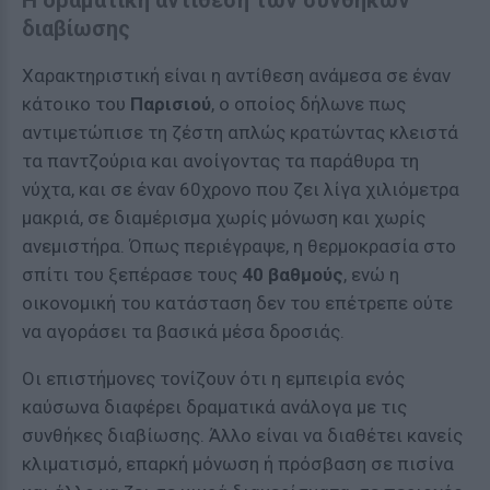
Η δραματική αντίθεση των συνθηκών
διαβίωσης
Χαρακτηριστική είναι η αντίθεση ανάμεσα σε έναν
κάτοικο του
Παρισιού
, ο οποίος δήλωνε πως
αντιμετώπισε τη ζέστη απλώς κρατώντας κλειστά
τα παντζούρια και ανοίγοντας τα παράθυρα τη
νύχτα, και σε έναν 60χρονο που ζει λίγα χιλιόμετρα
μακριά, σε διαμέρισμα χωρίς μόνωση και χωρίς
ανεμιστήρα. Όπως περιέγραψε, η θερμοκρασία στο
σπίτι του ξεπέρασε τους
40 βαθμούς
, ενώ η
οικονομική του κατάσταση δεν του επέτρεπε ούτε
να αγοράσει τα βασικά μέσα δροσιάς.
Οι επιστήμονες τονίζουν ότι η εμπειρία ενός
καύσωνα διαφέρει δραματικά ανάλογα με τις
συνθήκες διαβίωσης. Άλλο είναι να διαθέτει κανείς
κλιματισμό, επαρκή μόνωση ή πρόσβαση σε πισίνα