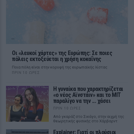
Οι «λευκοί χάρτες» της Ευρώπης: Σε ποιες
πόλεις εκτοξεύεται η χρήση κοκαΐνης
Ποια πόλη είναι στην κορυφή της ευρωπαϊκής λίστας
ΠΡΙΝ 10 ΏΡΕΣ
Η γυναίκα που χαρακτηρίζεται
«ο νέος Αϊνστάιν» και το MIT
παραλίγο να την ... χάσει
ΠΡΙΝ 10 ΏΡΕΣ
Από γκαράζ στο Σικάγο, στην αιχμή της
θεωρητικής φυσικής στο Χάρβαρντ
Explainer: Γιατί οι πλούσιοι