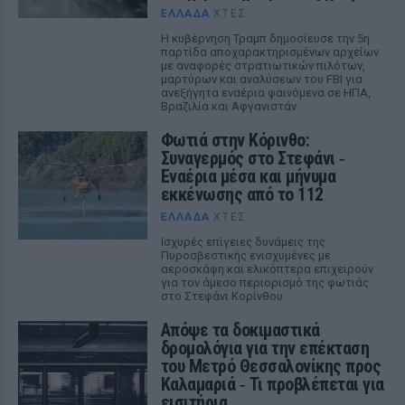
ΕΛΛΆΔΑ
ΧΤΕΣ
Η κυβέρνηση Τραμπ δημοσίευσε την 5η
παρτίδα αποχαρακτηρισμένων αρχείων
με αναφορές στρατιωτικών πιλότων,
μαρτύρων και αναλύσεων του FBI για
ανεξήγητα εναέρια φαινόμενα σε ΗΠΑ,
Βραζιλία και Αφγανιστάν.
Φωτιά στην Κόρινθο:
Συναγερμός στο Στεφάνι ‑
Εναέρια μέσα και μήνυμα
εκκένωσης από το 112
ΕΛΛΆΔΑ
ΧΤΕΣ
Ισχυρές επίγειες δυνάμεις της
Πυροσβεστικής ενισχυμένες με
αεροσκάφη και ελικόπτερα επιχειρούν
για τον άμεσο περιορισμό της φωτιάς
στο Στεφάνι Κορίνθου.
Απόψε τα δοκιμαστικά
δρομολόγια για την επέκταση
του Μετρό Θεσσαλονίκης προς
Καλαμαριά ‑ Τι προβλέπεται για
εισιτήρια