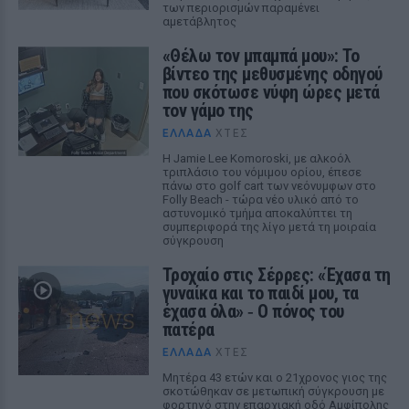
των περιορισμών παραμένει
αμετάβλητος
«Θέλω τον μπαμπά μου»: Το
βίντεο της μεθυσμένης οδηγού
που σκότωσε νύφη ώρες μετά
τον γάμο της
ΕΛΛΆΔΑ
ΧΤΕΣ
Η Jamie Lee Komoroski, με αλκοόλ
τριπλάσιο του νόμιμου ορίου, έπεσε
πάνω στο golf cart των νεόνυμφων στο
Folly Beach - τώρα νέο υλικό από το
αστυνομικό τμήμα αποκαλύπτει τη
συμπεριφορά της λίγο μετά τη μοιραία
σύγκρουση
Τροχαίο στις Σέρρες: «Έχασα τη
γυναίκα και το παιδί μου, τα
έχασα όλα» ‑ Ο πόνος του
πατέρα
ΕΛΛΆΔΑ
ΧΤΕΣ
Μητέρα 43 ετών και ο 21χρονος γιος της
σκοτώθηκαν σε μετωπική σύγκρουση με
φορτηγό στην επαρχιακή οδό Αμφίπολης