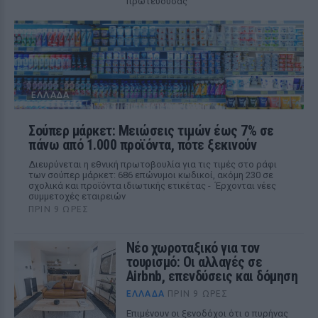
πρωτεύουσας
ΕΛΛΆΔΑ
Σούπερ μάρκετ: Μειώσεις τιμών έως 7% σε
πάνω από 1.000 προϊόντα, πότε ξεκινούν
Διευρύνεται η εθνική πρωτοβουλία για τις τιμές στο ράφι
των σούπερ μάρκετ: 686 επώνυμοι κωδικοί, ακόμη 230 σε
σχολικά και προϊόντα ιδιωτικής ετικέτας - Έρχονται νέες
συμμετοχές εταιρειών
ΠΡΙΝ 9 ΏΡΕΣ
Νέο χωροταξικό για τον
τουρισμό: Οι αλλαγές σε
Airbnb, επενδύσεις και δόμηση
ΕΛΛΆΔΑ
ΠΡΙΝ 9 ΏΡΕΣ
Επιμένουν οι ξενοδόχοι ότι ο πυρήνας