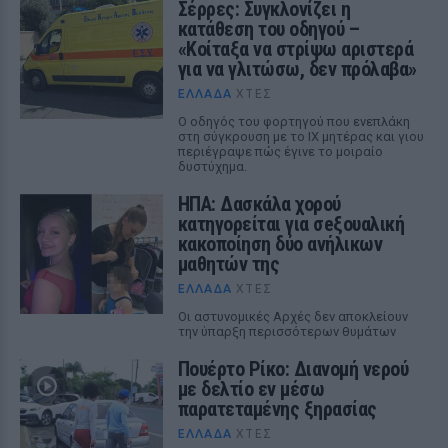
Σέρρες: Συγκλονίζει η
κατάθεση του οδηγού –
«Κοίταξα να στρίψω αριστερά
για να γλιτώσω, δεν πρόλαβα»
ΕΛΛΆΔΑ
ΧΤΕΣ
Ο οδηγός του φορτηγού που ενεπλάκη
στη σύγκρουση με το ΙΧ μητέρας και γιου
περιέγραψε πώς έγινε το μοιραίο
δυστύχημα.
ΗΠΑ: Δασκάλα χορού
κατηγορείται για σeξουαλική
κακοποίηση δύο ανήλικων
μαθητών της
ΕΛΛΆΔΑ
ΧΤΕΣ
Οι αστυνομικές Αρχές δεν αποκλείουν
την ύπαρξη περισσότερων θυμάτων
Πουέρτο Ρίκο: Διανομή νερού
με δελτίο εν μέσω
παρατεταμένης ξηρασίας
ΕΛΛΆΔΑ
ΧΤΕΣ