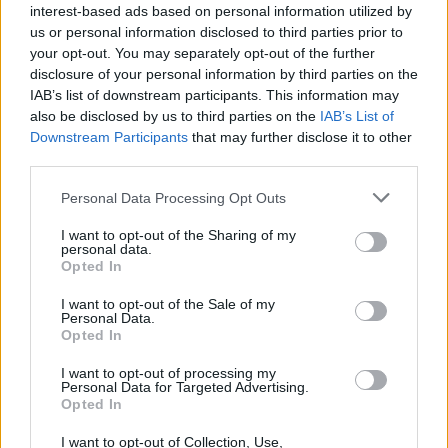
interest-based ads based on personal information utilized by
us or personal information disclosed to third parties prior to
your opt-out. You may separately opt-out of the further
disclosure of your personal information by third parties on the
Ακολουθήστε το E-Radio.gr στο
Google News
IAB’s list of downstream participants. This information may
και μάθετε πρώτοι
τα πιο hot νέα
.
also be disclosed by us to third parties on the
IAB’s List of
Downstream Participants
that may further disclose it to other
Για ακόμη περισσότερα
νέα
, μπείτε στην
ροή
third parties.
ειδήσεων
του E-Daily.gr
Personal Data Processing Opt Outs
Ακολουθήστε το E-Radio.gr και στο Instagram
I want to opt-out of the Sharing of my
personal data.
ΔΙΑΦΗΜΙΣΗ
Opted In
I want to opt-out of the Sale of my
Personal Data.
Opted In
I want to opt-out of processing my
Personal Data for Targeted Advertising.
Opted In
I want to opt-out of Collection, Use,