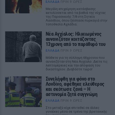
ΕΛΛΆΔΑ
ΠΡΙΝ 9 ΏΡΕΣ
Μεγάλη επιχείρηση κατάσβεσης
εκτυλίσσεται από τα βαθιά της νύχτας
της Παρασκευής 7/8 στη Σητεία
Λασιθίου, όπου ξέσπασε πυρκαγιά στην
τοποθεσία Αχλάδια.
Νέα Αγχίαλος: Ηλικιωμένος
αυνανιζόταν κοιτάζοντας
13χρονη από το παράθυρό του
ΕΛΛΆΔΑ
ΠΡΙΝ 9 ΏΡΕΣ
Μάθετε για τη σύλληψη 66χρονου που
αυνανιζόταν στη Νέα Αγχίαλο. Δείτε τις
λεπτομέρειες και την απόφαση του
δικαστηρίου. Διαβάστε τώρα!
Συνελήφθη για φόνο στο
Λονδίνο, αφέθηκε ελεύθερος
και σκότωσε ξανά – Η
αστυνομία ζητά συγγνώμη
ΕΛΛΆΔΑ
ΠΡΙΝ 9 ΏΡΕΣ
Στο μεταξύ είχε επιτεθεί σε άλλες
γυναίκες μέσα σε τρένα της βρετανικής