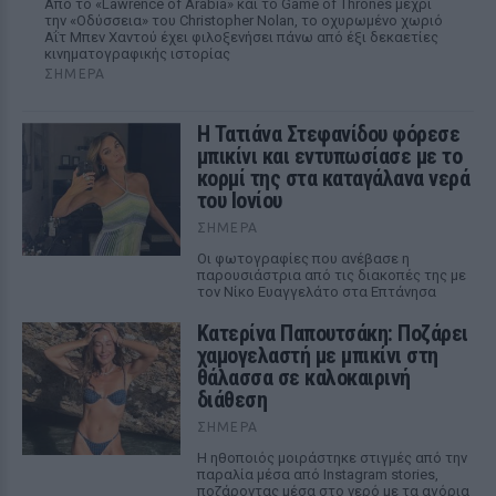
Από το «Lawrence of Arabia» και το Game of Thrones μέχρι
την «Οδύσσεια» του Christopher Nolan, το οχυρωμένο χωριό
Αΐτ Μπεν Χαντού έχει φιλοξενήσει πάνω από έξι δεκαετίες
κινηματογραφικής ιστορίας
ΣΉΜΕΡΑ
Η Τατιάνα Στεφανίδου φόρεσε
μπικίνι και εντυπωσίασε με το
κορμί της στα καταγάλανα νερά
του Ιονίου
ΣΉΜΕΡΑ
Οι φωτογραφίες που ανέβασε η
παρουσιάστρια από τις διακοπές της με
τον Νίκο Ευαγγελάτο στα Επτάνησα
Κατερίνα Παπουτσάκη: Ποζάρει
χαμογελαστή με μπικίνι στη
θάλασσα σε καλοκαιρινή
διάθεση
ΣΉΜΕΡΑ
Η ηθοποιός μοιράστηκε στιγμές από την
παραλία μέσα από Instagram stories,
ποζάροντας μέσα στο νερό με τα αγόρια