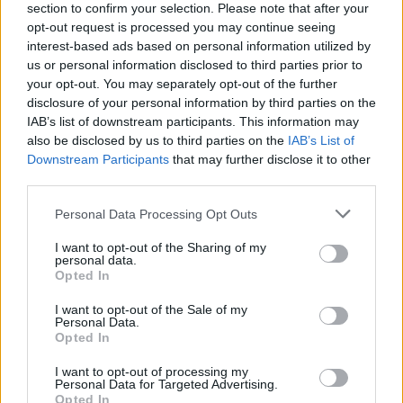
άνθρωποι μεγαλύτερης ηλικίας».
section to confirm your selection. Please note that after your
opt-out request is processed you may continue seeing
«Κάθε γενιά έχει να πάρει κάτι και να ακουμπήσει
interest-based ads based on personal information utilized by
us or personal information disclosed to third parties prior to
ένα δικό της κομμάτι, βλέποντας αυτή τη σειρά»,
your opt-out. You may separately opt-out of the further
κατέληξε η ηθοποιός, περιγράφοντας με τον
disclosure of your personal information by third parties on the
καλύτερο τρόπο τη δυναμική που έχει κάνει το «Το
IAB’s list of downstream participants. This information may
σόι σου» μια από τις πιο αγαπημένες ελληνικές
also be disclosed by us to third parties on the
IAB’s List of
Downstream Participants
that may further disclose it to other
σειρές των τελευταίων χρόνων.
third parties.
ΔΙΑΦΗΜΙΣΗ
Personal Data Processing Opt Outs
I want to opt-out of the Sharing of my
personal data.
Opted In
I want to opt-out of the Sale of my
Personal Data.
Opted In
I want to opt-out of processing my
Personal Data for Targeted Advertising.
Opted In