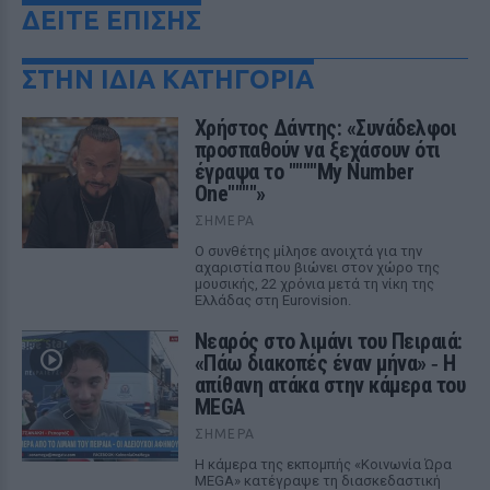
ΔΕΙΤΕ ΕΠΙΣΗΣ
ΣΤΗΝ ΙΔΙΑ ΚΑΤΗΓΟΡΙΑ
Χρήστος Δάντης: «Συνάδελφοι
προσπαθούν να ξεχάσουν ότι
έγραψα το """"My Number
One""""»
ΣΉΜΕΡΑ
Ο συνθέτης μίλησε ανοιχτά για την
αχαριστία που βιώνει στον χώρο της
μουσικής, 22 χρόνια μετά τη νίκη της
Ελλάδας στη Eurovision.
Νεαρός στο λιμάνι του Πειραιά:
«Πάω διακοπές έναν μήνα» ‑ Η
απίθανη ατάκα στην κάμερα του
MEGA
ΣΉΜΕΡΑ
Η κάμερα της εκπομπής «Κοινωνία Ώρα
MEGA» κατέγραψε τη διασκεδαστική