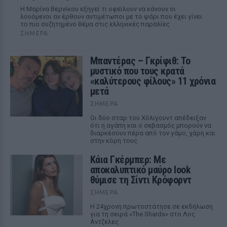
Η Μαρίνα Βερνίκου εξηγεί τι οφείλουν να κάνουν οι
λουόμενοι αν έρθουν αντιμέτωποι με το ψάρι που έχει γίνει
το πιο συζητημένο θέμα στις ελληνικές παραλίες
ΣΉΜΕΡΑ
Μπαντέρας – Γκρίφιθ: Το
μυστικό που τους κρατά
«καλύτερους φίλους» 11 χρόνια
μετά
ΣΉΜΕΡΑ
Οι δύο σταρ του Χόλιγουντ απέδειξαν
ότι η αγάπη και ο σεβασμός μπορούν να
διαρκέσουν πέρα από τον γάμο, χάρη και
στην κόρη τους.
Κάια Γκέρμπερ: Με
αποκαλυπτικό μαύρο look
θύμισε τη Σίντι Κρόφορντ
ΣΉΜΕΡΑ
Η 24χρονη πρωτοστάτησε σε εκδήλωση
για τη σειρά «The Shards» στο Λος
Αντζελες