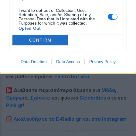
I want to opt-out of Collection, Use,
Retention, Sale, and/or Sharing of my
Personal Data that Is Unrelated with the
Purposes for which it was collected.
Opted Out
CONFIRM
Data Deletion
Data Access
Privacy Policy
Ακολουθήστε το E-Radio.gr στο
Google News
και μάθετε πρώτοι
τα πιο hot νέα
.
Διαβάστε περισσότερα θέματα για
Μόδα
,
Ομορφιά
,
Σχέσεις
και φυσικά
Celebrities
στο νέο
Pink.gr
!
Ακολουθήστε το E-Radio.gr και στο Instagram
ΔΙΑΦΗΜΙΣΗ