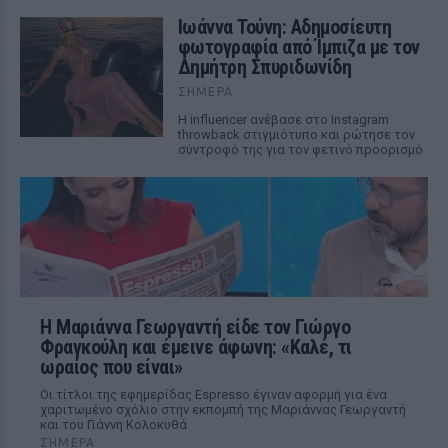
Ιωάννα Τούνη: Αδημοσίευτη
φωτογραφία από Ίμπιζα με τον
Δημήτρη Σπυριδωνίδη
ΣΉΜΕΡΑ
Η influencer ανέβασε στο Instagram
throwback στιγμιότυπο και ρώτησε τον
σύντροφό της για τον φετινό προορισμό
Η Μαριάννα Γεωργαντή είδε τον Γιώργο
Φραγκούλη και έμεινε άφωνη: «Καλέ, τι
ωραίος που είναι»
Οι τίτλοι της εφημερίδας Espresso έγιναν αφορμή για ένα
χαριτωμένο σχόλιο στην εκπομπή της Μαριάννας Γεωργαντή
και του Γιάννη Κολοκυθά
ΣΉΜΕΡΑ