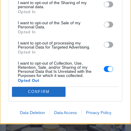
I want to opt-out of the Sharing of my
personal data.
Οι μικρές λεπτομέρειες της πρώτης
Opted In
πτήσης
I want to opt-out of the Sale of my
Personal Data.
Η πρώτη πτήση αποκάλυψε και αρκετές μικρές
Opted In
λεπτομέρειες που μαρτυρούσαν ότι το αεροσκάφος
I want to opt-out of processing my
μόλις είχε τεθεί σε υπηρεσία.
Personal Data for Targeted Advertising.
Opted In
Τα ακουστικά βρίσκονταν ακόμη μέσα στις αρχικές
I want to opt-out of Collection, Use,
συσκευασίες τους, οι κουβέρτες ήταν
Retention, Sale, and/or Sharing of my
Personal Data that Is Unrelated with the
σφραγισμένες με πλαστικό περιτύλιγμα, ενώ οι
Purposes for which it was collected.
Opted Out
επιβάτες προτρέπονταν ευγενικά να διατηρούν το
νέο αεροσκάφος καθαρό.
CONFIRM
Data Deletion
Data Access
Privacy Policy