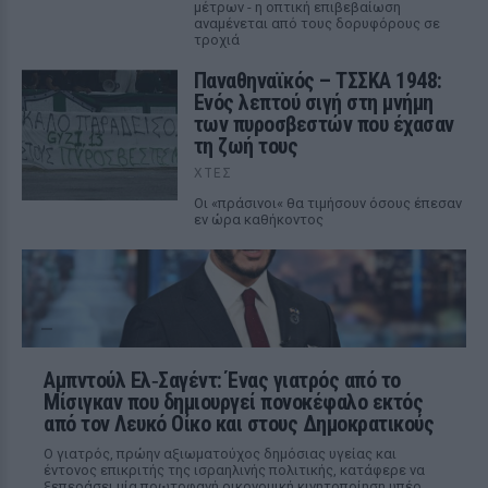
μέτρων - η οπτική επιβεβαίωση
αναμένεται από τους δορυφόρους σε
τροχιά
Παναθηναϊκός – ΤΣΣΚΑ 1948:
Ενός λεπτού σιγή στη μνήμη
των πυροσβεστών που έχασαν
τη ζωή τους
ΧΤΕΣ
Οι «πράσινοι« θα τιμήσουν όσους έπεσαν
εν ώρα καθήκοντος
Αμπντούλ Ελ‑Σαγέντ: Ένας γιατρός από το
Μίσιγκαν που δημιουργεί πονοκέφαλο εκτός
από τον Λευκό Οίκο και στους Δημοκρατικούς
Ο γιατρός, πρώην αξιωματούχος δημόσιας υγείας και
έντονος επικριτής της ισραηλινής πολιτικής, κατάφερε να
ξεπεράσει μία πρωτοφανή οικονομική κινητοποίηση υπέρ