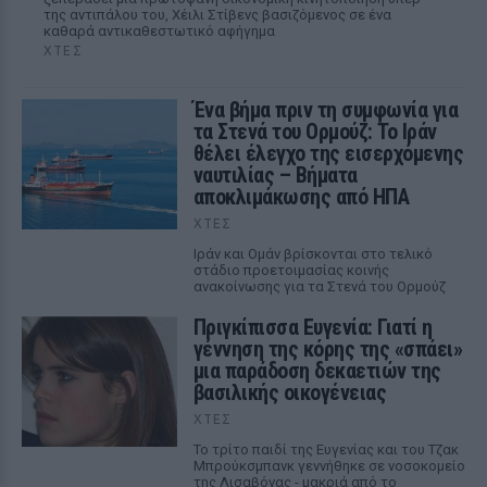
της αντιπάλου του, Χέιλι Στίβενς βασιζόμενος σε ένα
καθαρά αντικαθεστωτικό αφήγημα
ΧΤΕΣ
Ένα βήμα πριν τη συμφωνία για
τα Στενά του Ορμούζ: Το Ιράν
θέλει έλεγχο της εισερχόμενης
ναυτιλίας – Βήματα
αποκλιμάκωσης από ΗΠΑ
ΧΤΕΣ
Ιράν και Ομάν βρίσκονται στο τελικό
στάδιο προετοιμασίας κοινής
ανακοίνωσης για τα Στενά του Ορμούζ
Πριγκίπισσα Ευγενία: Γιατί η
γέννηση της κόρης της «σπάει»
μια παράδοση δεκαετιών της
βασιλικής οικογένειας
ΧΤΕΣ
Το τρίτο παιδί της Ευγενίας και του Τζακ
Μπρούκσμπανκ γεννήθηκε σε νοσοκομείο
της Λισαβόνας - μακριά από το