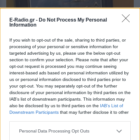
E-Radio.gr -
Do Not Process My Personal
Information
If you wish to opt-out of the sale, sharing to third parties, or
processing of your personal or sensitive information for
targeted advertising by us, please use the below opt-out
section to confirm your selection. Please note that after your
opt-out request is processed you may continue seeing
interest-based ads based on personal information utilized by
«Είναι το καλύτερο επιβατικό αεροσκάφος που
us or personal information disclosed to third parties prior to
κατασκευάστηκε ποτέ»
, δήλωσε εμφανώς
your opt-out. You may separately opt-out of the further
disclosure of your personal information by third parties on the
ενθουσιασμένος ο Αμερικανός πρόεδρος λίγο πριν
IAB’s list of downstream participants. This information may
από την απογείωση.
also be disclosed by us to third parties on the
IAB’s List of
Downstream Participants
that may further disclose it to other
«Μπορείς είτε να το κρατήσεις διακριτικό είτε να το
third parties.
αναδείξεις. Και πιστεύω ότι η χώρα πρέπει να είναι
περήφανη γι' αυτό. Είναι πραγματικά πανέμορφο»,
Personal Data Processing Opt Outs
ανέφερε.